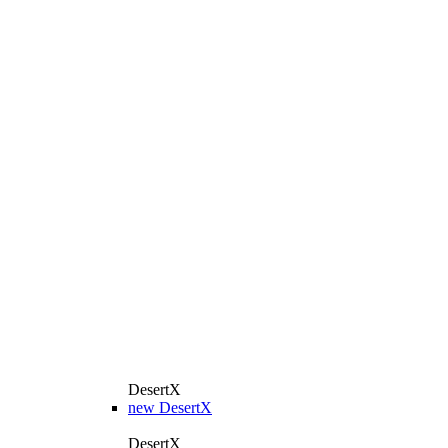
DesertX
new
DesertX
DesertX