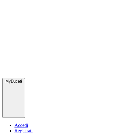
MyDucati
Accedi
Registrati