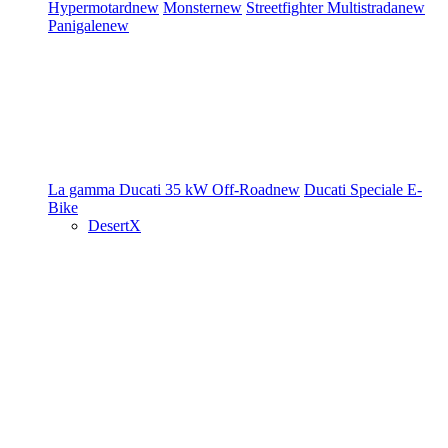
Hypermotard
new
Monster
new
Streetfighter
Multistrada
new
Panigale
new
La gamma Ducati
35 kW
Off-Road
new
Ducati Speciale
E-
Bike
DesertX