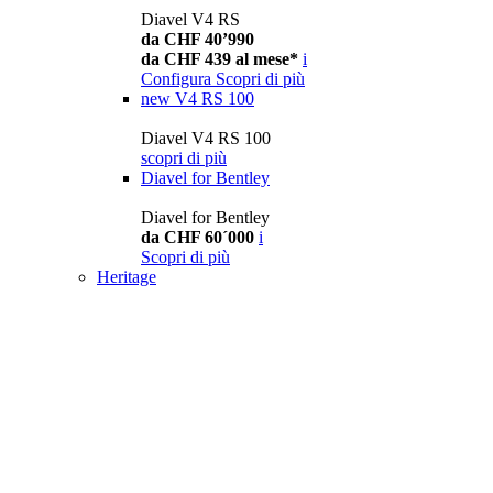
Diavel V4 RS
da CHF 40’990
da CHF 439 al mese*
i
Configura
Scopri di più
new
V4 RS 100
Diavel V4 RS 100
scopri di più
Diavel for Bentley
Diavel for Bentley
da CHF 60´000
i
Scopri di più
Heritage