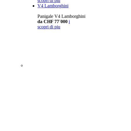
scopri di piu
V4 Lamborghini
Panigale V4 Lamborghini
da CHF 77´000
i
scopri di piu