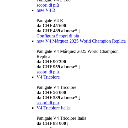
scopri di più
new
V4 R
Panigale V4 R
da CHF 45´690
da CHF 489 al mese*
i
Configura
Scopri di più
new
V4 Márquez 2025 World Champion Replica
Panigale V4 Márquez 2025 World Champion
Replica
da CHF 90´390
da CHF 959 al mese*
i
scopri di piu
V4 Tricolore
Panigale V4 Tricolore
da CHF 56´000
da CHF 589 al mese*
i
scopri di piu
V4 Tricolore Italia
Panigale V4 Tricolore Italia
da CHF 88´000
i