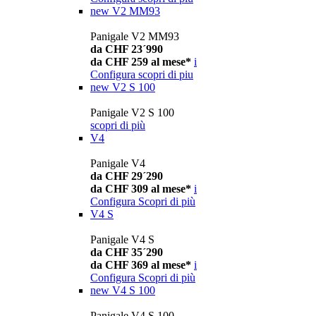
new
V2 MM93
Panigale V2 MM93
da CHF 23´990
da CHF 259 al mese*
i
Configura
scopri di piu
new
V2 S 100
Panigale V2 S 100
scopri di più
V4
Panigale V4
da CHF 29´290
da CHF 309 al mese*
i
Configura
Scopri di più
V4 S
Panigale V4 S
da CHF 35´290
da CHF 369 al mese*
i
Configura
Scopri di più
new
V4 S 100
Panigale V4 S 100