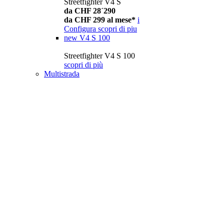
Streetfighter V4 S
da CHF 28´290
da CHF 299 al mese*
i
Configura
scopri di piu
new
V4 S 100
Streetfighter V4 S 100
scopri di più
Multistrada