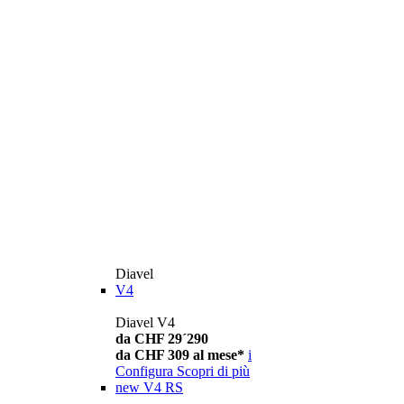
Diavel
V4
Diavel V4
da CHF 29´290
da CHF 309 al mese*
i
Configura
Scopri di più
new
V4 RS