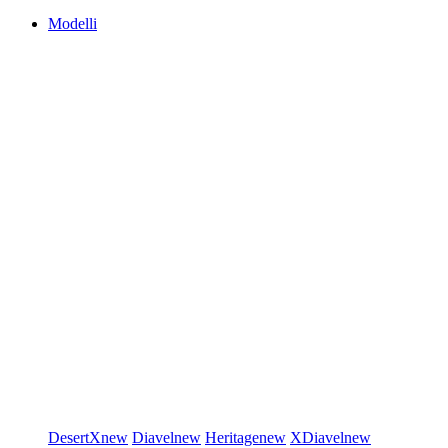
Modelli
DesertX
new
Diavel
new
Heritage
new
XDiavel
new