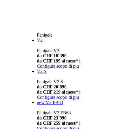
Panigale
V2
Panigale V2
da CHF 18´390
da CHF 199 al mese*
i
Configura
scopri di piu
V2 S
Panigale V2 S
da CHF 20´890
da CHF 219 al mese*
i
Configura
scopri di piu
new
V2 FB63
Panigale V2 FB63
da CHF 23´990
da CHF 259 al mese*
i
Configura
scopri di piu