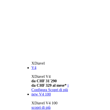
XDiavel
V4
XDiavel V4
da CHF 31´290
da CHF 329 al mese*
i
Configura
Scopri di più
new
V4 100
XDiavel V4 100
scopri di più