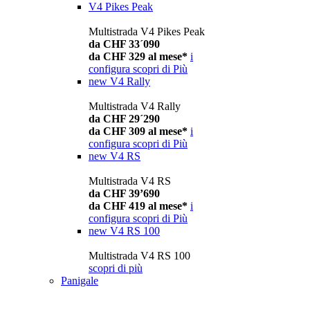
V4 Pikes Peak
Multistrada V4 Pikes Peak
da CHF 33´090
da CHF 329 al mese*
i
configura
scopri di Più
new
V4 Rally
Multistrada V4 Rally
da CHF 29´290
da CHF 309 al mese*
i
configura
scopri di Più
new
V4 RS
Multistrada V4 RS
da CHF 39’690
da CHF 419 al mese*
i
configura
scopri di Più
new
V4 RS 100
Multistrada V4 RS 100
scopri di più
Panigale