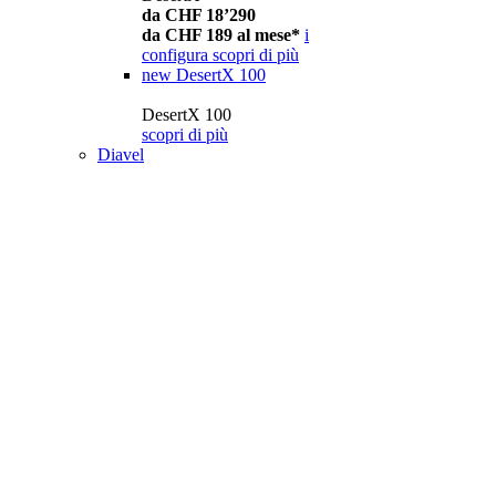
da CHF 18’290
da CHF 189 al mese*
i
configura
scopri di più
new
DesertX 100
DesertX 100
scopri di più
Diavel