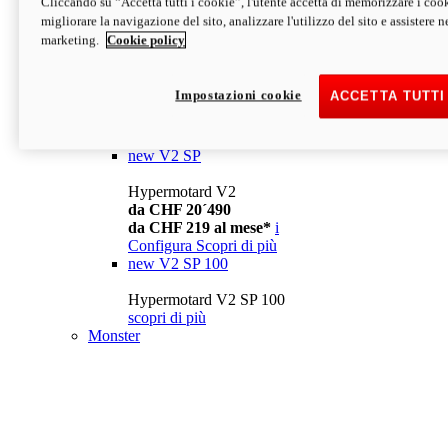
Cliccando su “Accetta tutti i cookie”, l'utente accetta di memorizzare i cook
da CHF 13´990
i
migliorare la navigazione del sito, analizzare l'utilizzo del sito e assistere ne
Configura
Scopri di più
marketing.
Cookie policy
new
V2
Hypermotard V2
Impostazioni cookie
ACCETTA TUTTI
da CHF 15´990
da CHF 169 al mese*
i
Configura
Scopri di più
new
V2 SP
Hypermotard V2
da CHF 20´490
da CHF 219 al mese*
i
Configura
Scopri di più
new
V2 SP 100
Hypermotard V2 SP 100
scopri di più
Monster