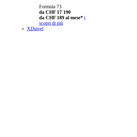
Formula 73
da CHF 17´190
da CHF 189 al mese*
i
scopri di più
XDiavel