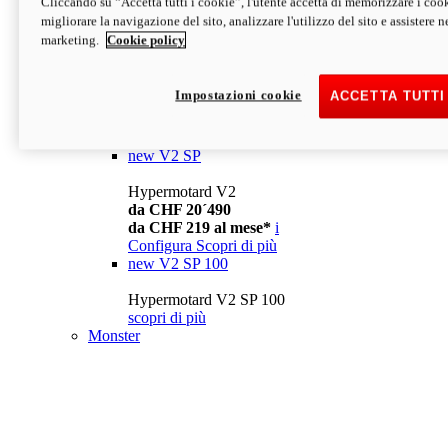
Cliccando su “Accetta tutti i cookie”, l'utente accetta di memorizzare i cook
da CHF 13´990
i
migliorare la navigazione del sito, analizzare l'utilizzo del sito e assistere ne
Configura
Scopri di più
marketing.
Cookie policy
new
V2
Hypermotard V2
Impostazioni cookie
ACCETTA TUTTI
da CHF 15´990
da CHF 169 al mese*
i
Configura
Scopri di più
new
V2 SP
Hypermotard V2
da CHF 20´490
da CHF 219 al mese*
i
Configura
Scopri di più
new
V2 SP 100
Hypermotard V2 SP 100
scopri di più
Monster