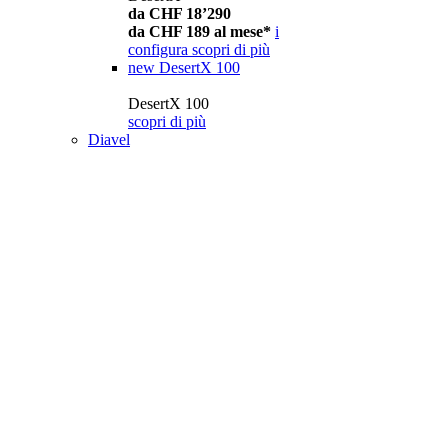
da CHF 18’290
da CHF 189 al mese*
i
configura
scopri di più
new
DesertX 100
DesertX 100
scopri di più
Diavel