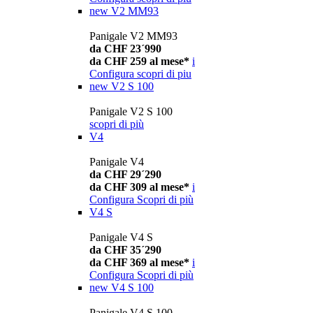
new
V2 MM93
Panigale V2 MM93
da CHF 23´990
da CHF 259 al mese*
i
Configura
scopri di piu
new
V2 S 100
Panigale V2 S 100
scopri di più
V4
Panigale V4
da CHF 29´290
da CHF 309 al mese*
i
Configura
Scopri di più
V4 S
Panigale V4 S
da CHF 35´290
da CHF 369 al mese*
i
Configura
Scopri di più
new
V4 S 100
Panigale V4 S 100