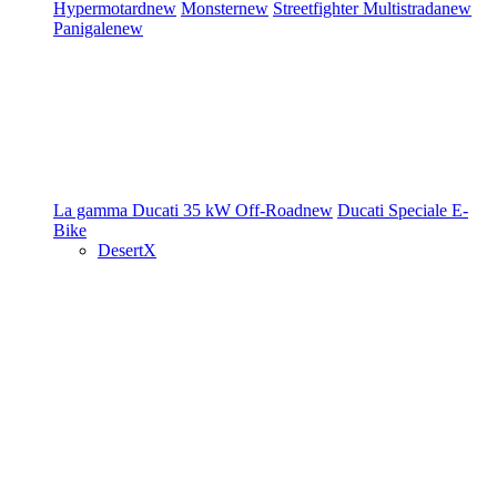
Hypermotard
new
Monster
new
Streetfighter
Multistrada
new
Panigale
new
La gamma Ducati
35 kW
Off-Road
new
Ducati Speciale
E-
Bike
DesertX