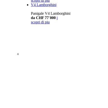
scopri di piu
V4 Lamborghini
Panigale V4 Lamborghini
da CHF 77´000
i
scopri di piu