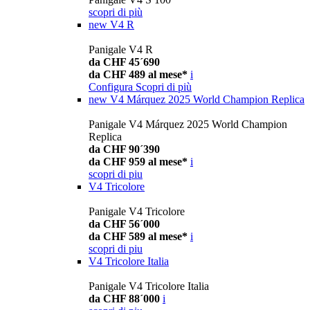
scopri di più
new
V4 R
Panigale V4 R
da CHF 45´690
da CHF 489 al mese*
i
Configura
Scopri di più
new
V4 Márquez 2025 World Champion Replica
Panigale V4 Márquez 2025 World Champion
Replica
da CHF 90´390
da CHF 959 al mese*
i
scopri di piu
V4 Tricolore
Panigale V4 Tricolore
da CHF 56´000
da CHF 589 al mese*
i
scopri di piu
V4 Tricolore Italia
Panigale V4 Tricolore Italia
da CHF 88´000
i