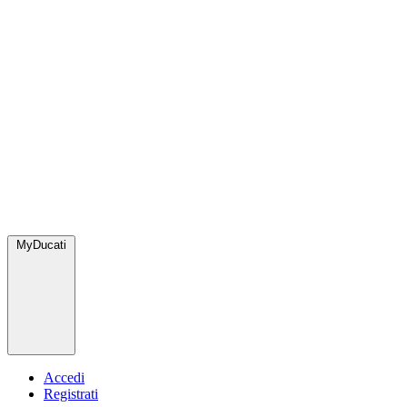
MyDucati
Accedi
Registrati