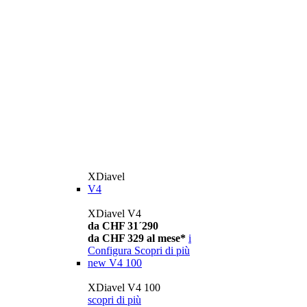
XDiavel
V4
XDiavel V4
da CHF 31´290
da CHF 329 al mese*
i
Configura
Scopri di più
new
V4 100
XDiavel V4 100
scopri di più