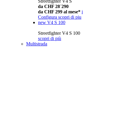
Streetfighter V4 S
da CHF 28´290
da CHF 299 al mese*
i
Configura
scopri di piu
new
V4 S 100
Streetfighter V4 S 100
scopri di più
Multistrada