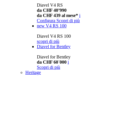
Diavel V4 RS
da CHF 40’990
da CHF 439 al mese*
i
Configura
Scopri di più
new
V4 RS 100
Diavel V4 RS 100
scopri di più
Diavel for Bentley
Diavel for Bentley
da CHF 60´000
i
Scopri di più
Heritage