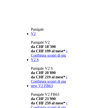
Panigale
V2
Panigale V2
da CHF 18´390
da CHF 199 al mese*
i
Configura
scopri di piu
V2 S
Panigale V2 S
da CHF 20´890
da CHF 219 al mese*
i
Configura
scopri di piu
new
V2 FB63
Panigale V2 FB63
da CHF 23´990
da CHF 259 al mese*
i
Configura
scopri di piu