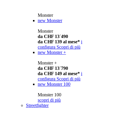
Monster
new
Monster
Monster
da CHF 13´490
da CHF 139 al mese*
i
configura
Scopri di più
new
Monster +
Monster +
da CHF 13´790
da CHF 149 al mese*
i
configura
Scopri di più
new
Monster 100
Monster 100
scopri di più
Streetfighter