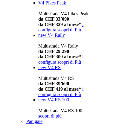
V4 Pikes Peak
Multistrada V4 Pikes Peak
da CHF 33´090
da CHF 329 al mese*
i
configura
scopri di Più
new
V4 Rally
Multistrada V4 Rally
da CHF 29´290
da CHF 309 al mese*
i
configura
scopri di Più
new
V4 RS
Multistrada V4 RS
da CHF 39’690
da CHF 419 al mese*
i
configura
scopri di Più
new
V4 RS 100
Multistrada V4 RS 100
scopri di più
Panigale