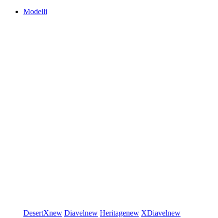
Modelli
DesertX
new
Diavel
new
Heritage
new
XDiavel
new