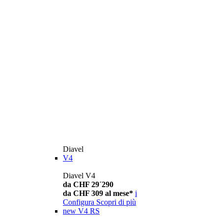
Diavel
V4
Diavel V4
da CHF 29´290
da CHF 309 al mese*
i
Configura
Scopri di più
new
V4 RS