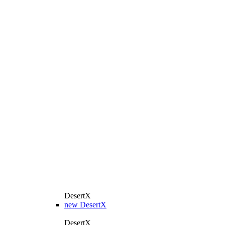
DesertX
new
DesertX
DesertX