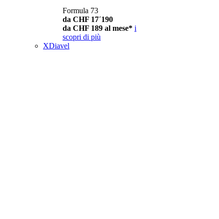
Formula 73
da CHF 17´190
da CHF 189 al mese*
i
scopri di più
XDiavel