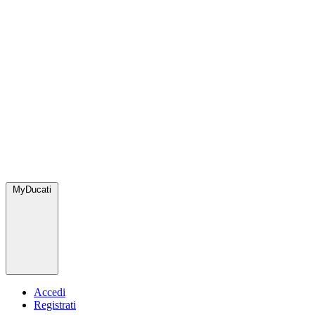
MyDucati
Accedi
Registrati