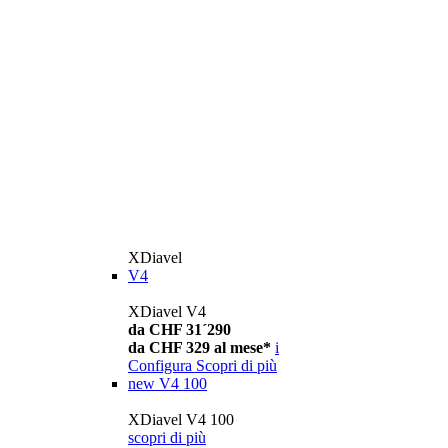
XDiavel
V4
XDiavel V4
da CHF 31´290
da CHF 329 al mese*
i
Configura
Scopri di più
new
V4 100
XDiavel V4 100
scopri di più