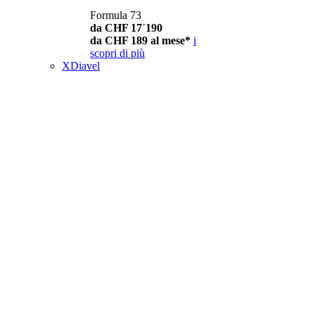
Formula 73
da CHF 17´190
da CHF 189 al mese*
i
scopri di più
XDiavel