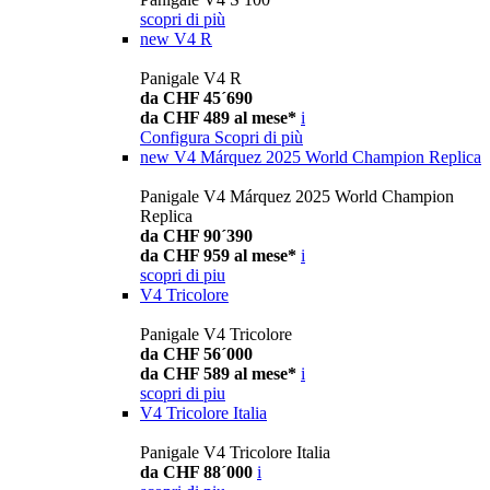
scopri di più
new
V4 R
Panigale V4 R
da CHF 45´690
da CHF 489 al mese*
i
Configura
Scopri di più
new
V4 Márquez 2025 World Champion Replica
Panigale V4 Márquez 2025 World Champion
Replica
da CHF 90´390
da CHF 959 al mese*
i
scopri di piu
V4 Tricolore
Panigale V4 Tricolore
da CHF 56´000
da CHF 589 al mese*
i
scopri di piu
V4 Tricolore Italia
Panigale V4 Tricolore Italia
da CHF 88´000
i