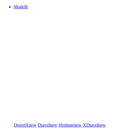
Modelli
DesertX
new
Diavel
new
Heritage
new
XDiavel
new