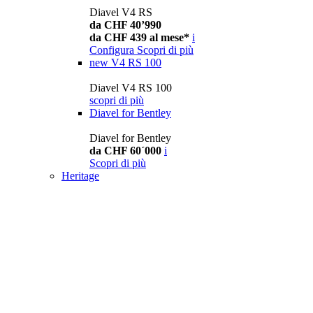
Diavel V4 RS
da CHF 40’990
da CHF 439 al mese*
i
Configura
Scopri di più
new
V4 RS 100
Diavel V4 RS 100
scopri di più
Diavel for Bentley
Diavel for Bentley
da CHF 60´000
i
Scopri di più
Heritage