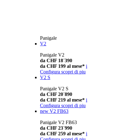
Panigale
V2
Panigale V2
da CHF 18´390
da CHF 199 al mese*
i
Configura
scopri di piu
V2 S
Panigale V2 S
da CHF 20´890
da CHF 219 al mese*
i
Configura
scopri di piu
new
V2 FB63
Panigale V2 FB63
da CHF 23´990
da CHF 259 al mese*
i
Configura
scopri di piu