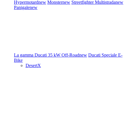
Hypermotard
new
Monster
new
Streetfighter
Multistrada
new
Panigale
new
La gamma Ducati
35 kW
Off-Road
new
Ducati Speciale
E-
Bike
DesertX