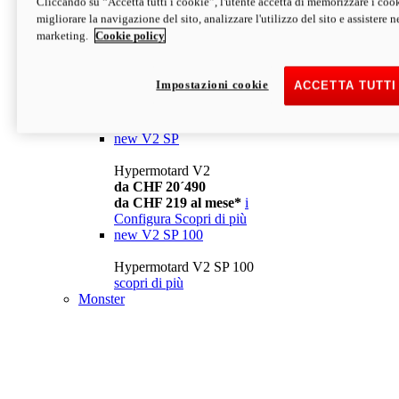
Cliccando su “Accetta tutti i cookie”, l'utente accetta di memorizzare i cook
da CHF 13´990
i
migliorare la navigazione del sito, analizzare l'utilizzo del sito e assistere ne
Configura
Scopri di più
marketing.
Cookie policy
new
V2
Hypermotard V2
Impostazioni cookie
ACCETTA TUTTI
da CHF 15´990
da CHF 169 al mese*
i
Configura
Scopri di più
new
V2 SP
Hypermotard V2
da CHF 20´490
da CHF 219 al mese*
i
Configura
Scopri di più
new
V2 SP 100
Hypermotard V2 SP 100
scopri di più
Monster