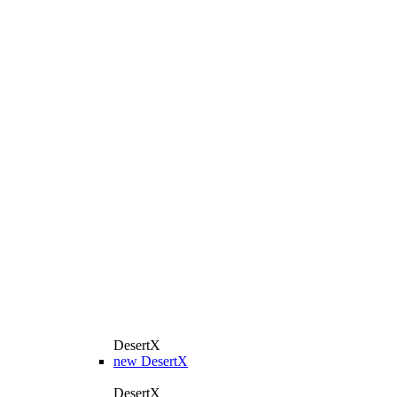
DesertX
new
DesertX
DesertX