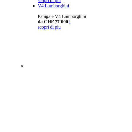
scopri di piu
V4 Lamborghini
Panigale V4 Lamborghini
da CHF 77´000
i
scopri di piu