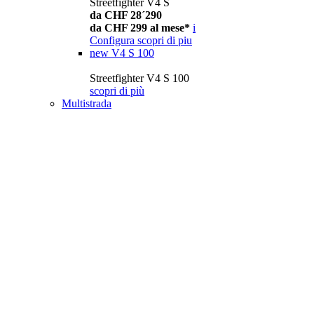
Streetfighter V4 S
da CHF 28´290
da CHF 299 al mese*
i
Configura
scopri di piu
new
V4 S 100
Streetfighter V4 S 100
scopri di più
Multistrada