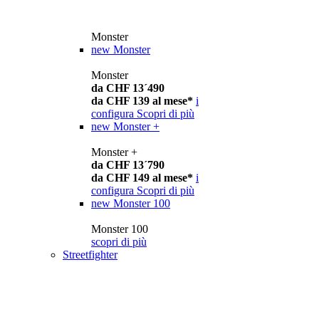
Monster
new
Monster
Monster
da CHF 13´490
da CHF 139 al mese*
i
configura
Scopri di più
new
Monster +
Monster +
da CHF 13´790
da CHF 149 al mese*
i
configura
Scopri di più
new
Monster 100
Monster 100
scopri di più
Streetfighter