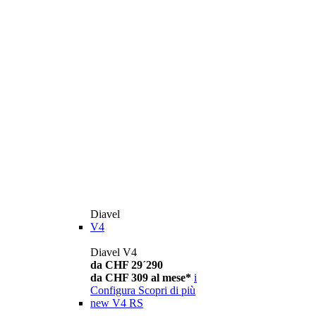
Diavel
V4
Diavel V4
da CHF 29´290
da CHF 309 al mese*
i
Configura
Scopri di più
new
V4 RS