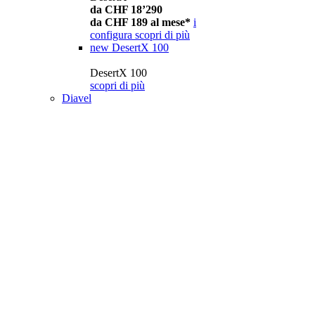
da CHF 18’290
da CHF 189 al mese*
i
configura
scopri di più
new
DesertX 100
DesertX 100
scopri di più
Diavel