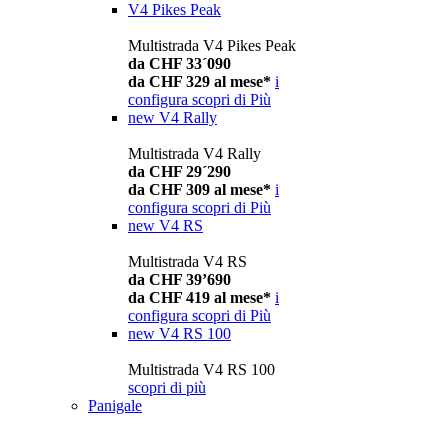
V4 Pikes Peak
Multistrada V4 Pikes Peak
da CHF 33´090
da CHF 329 al mese*
i
configura
scopri di Più
new
V4 Rally
Multistrada V4 Rally
da CHF 29´290
da CHF 309 al mese*
i
configura
scopri di Più
new
V4 RS
Multistrada V4 RS
da CHF 39’690
da CHF 419 al mese*
i
configura
scopri di Più
new
V4 RS 100
Multistrada V4 RS 100
scopri di più
Panigale