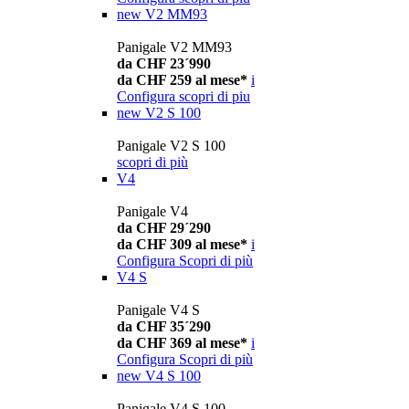
new
V2 MM93
Panigale V2 MM93
da CHF 23´990
da CHF 259 al mese*
i
Configura
scopri di piu
new
V2 S 100
Panigale V2 S 100
scopri di più
V4
Panigale V4
da CHF 29´290
da CHF 309 al mese*
i
Configura
Scopri di più
V4 S
Panigale V4 S
da CHF 35´290
da CHF 369 al mese*
i
Configura
Scopri di più
new
V4 S 100
Panigale V4 S 100