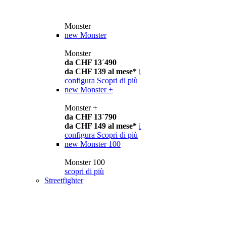
Monster
new
Monster
Monster
da CHF 13´490
da CHF 139 al mese*
i
configura
Scopri di più
new
Monster +
Monster +
da CHF 13´790
da CHF 149 al mese*
i
configura
Scopri di più
new
Monster 100
Monster 100
scopri di più
Streetfighter