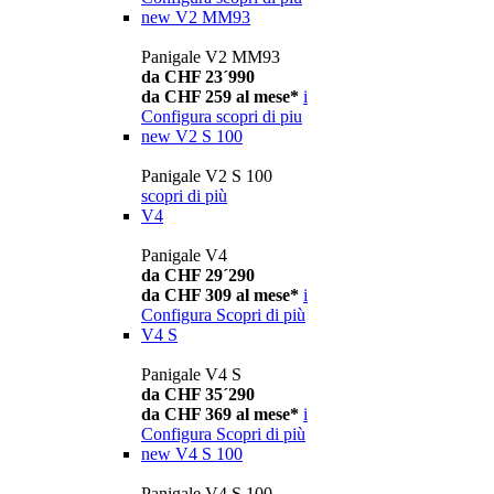
new
V2 MM93
Panigale V2 MM93
da CHF 23´990
da CHF 259 al mese*
i
Configura
scopri di piu
new
V2 S 100
Panigale V2 S 100
scopri di più
V4
Panigale V4
da CHF 29´290
da CHF 309 al mese*
i
Configura
Scopri di più
V4 S
Panigale V4 S
da CHF 35´290
da CHF 369 al mese*
i
Configura
Scopri di più
new
V4 S 100
Panigale V4 S 100