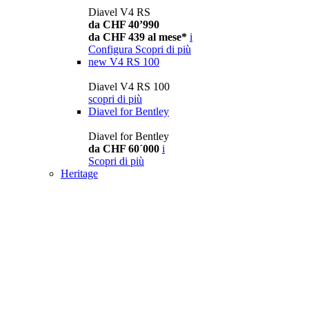
Diavel V4 RS
da CHF 40’990
da CHF 439 al mese*
i
Configura
Scopri di più
new
V4 RS 100
Diavel V4 RS 100
scopri di più
Diavel for Bentley
Diavel for Bentley
da CHF 60´000
i
Scopri di più
Heritage