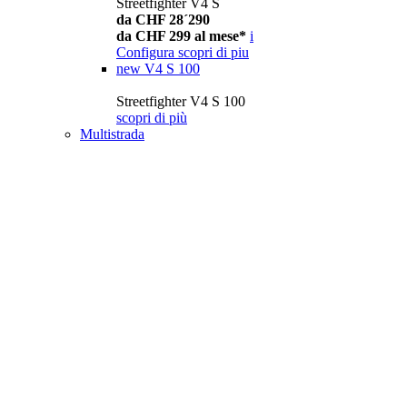
Streetfighter V4 S
da CHF 28´290
da CHF 299 al mese*
i
Configura
scopri di piu
new
V4 S 100
Streetfighter V4 S 100
scopri di più
Multistrada