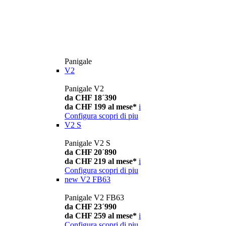
Panigale
V2
Panigale V2
da CHF 18´390
da CHF 199 al mese*
i
Configura
scopri di piu
V2 S
Panigale V2 S
da CHF 20´890
da CHF 219 al mese*
i
Configura
scopri di piu
new
V2 FB63
Panigale V2 FB63
da CHF 23´990
da CHF 259 al mese*
i
Configura
scopri di piu