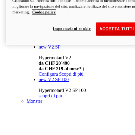
Cliccando su “Accetta tutti i cookie”, l'utente accetta di memorizzare i cook
da CHF 13´990
i
migliorare la navigazione del sito, analizzare l'utilizzo del sito e assistere ne
Configura
Scopri di più
marketing.
Cookie policy
new
V2
Hypermotard V2
Impostazioni cookie
ACCETTA TUTTI
da CHF 15´990
da CHF 169 al mese*
i
Configura
Scopri di più
new
V2 SP
Hypermotard V2
da CHF 20´490
da CHF 219 al mese*
i
Configura
Scopri di più
new
V2 SP 100
Hypermotard V2 SP 100
scopri di più
Monster