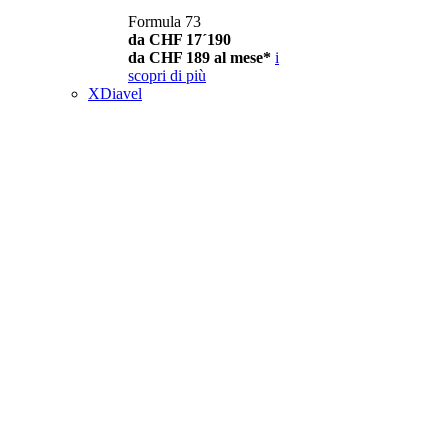
Formula 73
da CHF 17´190
da CHF 189 al mese*
i
scopri di più
XDiavel