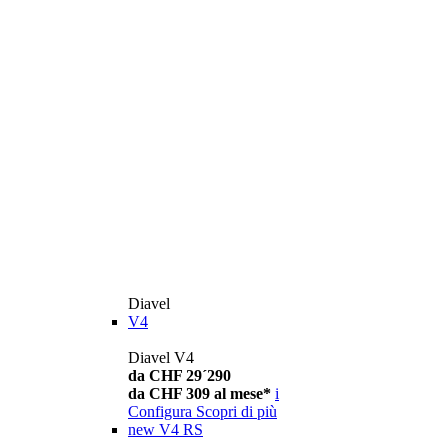
Diavel
V4
Diavel V4
da CHF 29´290
da CHF 309 al mese*
i
Configura
Scopri di più
new
V4 RS