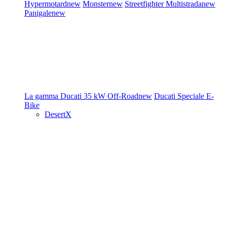
Hypermotard
new
Monster
new
Streetfighter
Multistrada
new
Panigale
new
La gamma Ducati
35 kW
Off-Road
new
Ducati Speciale
E-
Bike
DesertX