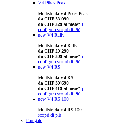
V4 Pikes Peak
Multistrada V4 Pikes Peak
da CHF 33´090
da CHF 329 al mese*
i
configura
scopri di Più
new
V4 Rally
Multistrada V4 Rally
da CHF 29´290
da CHF 309 al mese*
i
configura
scopri di Più
new
V4 RS
Multistrada V4 RS
da CHF 39’690
da CHF 419 al mese*
i
configura
scopri di Più
new
V4 RS 100
Multistrada V4 RS 100
scopri di più
Panigale