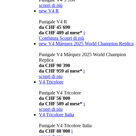
scopri di più
new
V4 R
Panigale V4 R
da CHF 45´690
da CHF 489 al mese*
i
Configura
Scopri di più
new
V4 Márquez 2025 World Champion Replica
Panigale V4 Márquez 2025 World Champion
Replica
da CHF 90´390
da CHF 959 al mese*
i
scopri di piu
V4 Tricolore
Panigale V4 Tricolore
da CHF 56´000
da CHF 589 al mese*
i
scopri di piu
V4 Tricolore Italia
Panigale V4 Tricolore Italia
da CHF 88´000
i