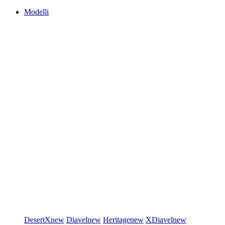
Modelli
DesertX
new
Diavel
new
Heritage
new
XDiavel
new