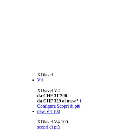
XDiavel
V4
XDiavel V4
da CHF 31´290
da CHF 329 al mese*
i
Configura
Scopri di più
new
V4 100
XDiavel V4 100
scopri di più