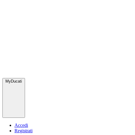
MyDucati
Accedi
Registrati