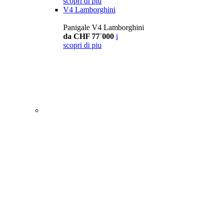
scopri di piu
V4 Lamborghini
Panigale V4 Lamborghini
da CHF 77´000
i
scopri di piu