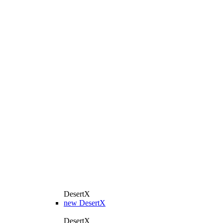
DesertX
new
DesertX
DesertX