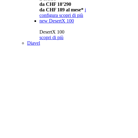
da CHF 18’290
da CHF 189 al mese*
i
configura
scopri di più
new
DesertX 100
DesertX 100
scopri di più
Diavel