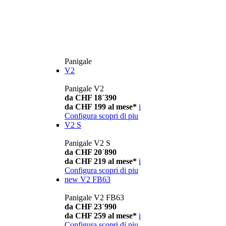
Panigale
V2
Panigale V2
da CHF 18´390
da CHF 199 al mese*
i
Configura
scopri di piu
V2 S
Panigale V2 S
da CHF 20´890
da CHF 219 al mese*
i
Configura
scopri di piu
new
V2 FB63
Panigale V2 FB63
da CHF 23´990
da CHF 259 al mese*
i
Configura
scopri di piu