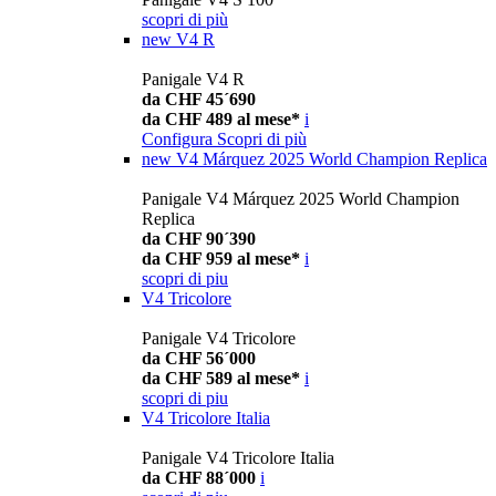
scopri di più
new
V4 R
Panigale V4 R
da CHF 45´690
da CHF 489 al mese*
i
Configura
Scopri di più
new
V4 Márquez 2025 World Champion Replica
Panigale V4 Márquez 2025 World Champion
Replica
da CHF 90´390
da CHF 959 al mese*
i
scopri di piu
V4 Tricolore
Panigale V4 Tricolore
da CHF 56´000
da CHF 589 al mese*
i
scopri di piu
V4 Tricolore Italia
Panigale V4 Tricolore Italia
da CHF 88´000
i