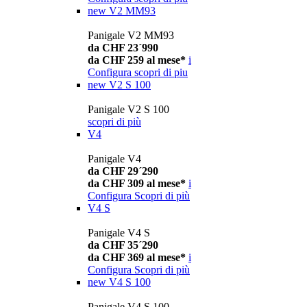
new
V2 MM93
Panigale V2 MM93
da CHF 23´990
da CHF 259 al mese*
i
Configura
scopri di piu
new
V2 S 100
Panigale V2 S 100
scopri di più
V4
Panigale V4
da CHF 29´290
da CHF 309 al mese*
i
Configura
Scopri di più
V4 S
Panigale V4 S
da CHF 35´290
da CHF 369 al mese*
i
Configura
Scopri di più
new
V4 S 100
Panigale V4 S 100