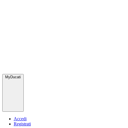
MyDucati
Accedi
Registrati