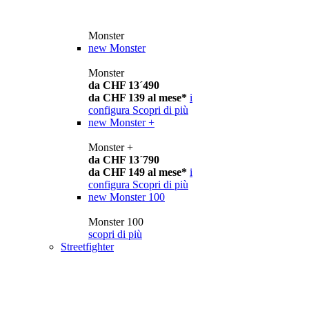
Monster
new
Monster
Monster
da CHF 13´490
da CHF 139 al mese*
i
configura
Scopri di più
new
Monster +
Monster +
da CHF 13´790
da CHF 149 al mese*
i
configura
Scopri di più
new
Monster 100
Monster 100
scopri di più
Streetfighter