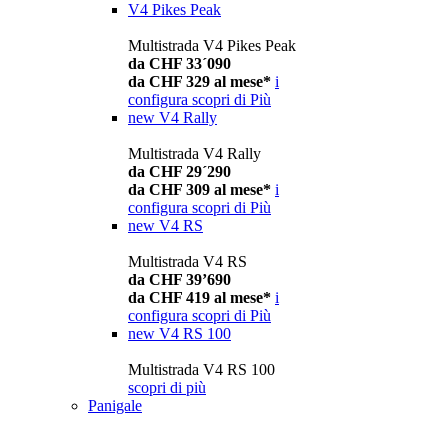
V4 Pikes Peak
Multistrada V4 Pikes Peak
da CHF 33´090
da CHF 329 al mese*
i
configura
scopri di Più
new
V4 Rally
Multistrada V4 Rally
da CHF 29´290
da CHF 309 al mese*
i
configura
scopri di Più
new
V4 RS
Multistrada V4 RS
da CHF 39’690
da CHF 419 al mese*
i
configura
scopri di Più
new
V4 RS 100
Multistrada V4 RS 100
scopri di più
Panigale