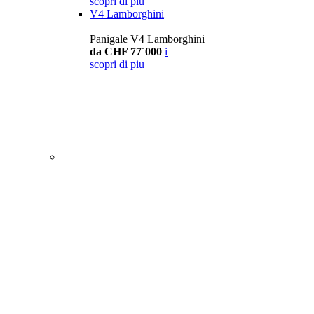
scopri di piu
V4 Lamborghini
Panigale V4 Lamborghini
da CHF 77´000
i
scopri di piu