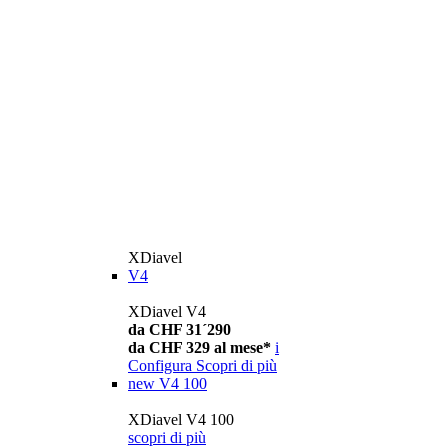
XDiavel
V4
XDiavel V4
da CHF 31´290
da CHF 329 al mese*
i
Configura
Scopri di più
new
V4 100
XDiavel V4 100
scopri di più