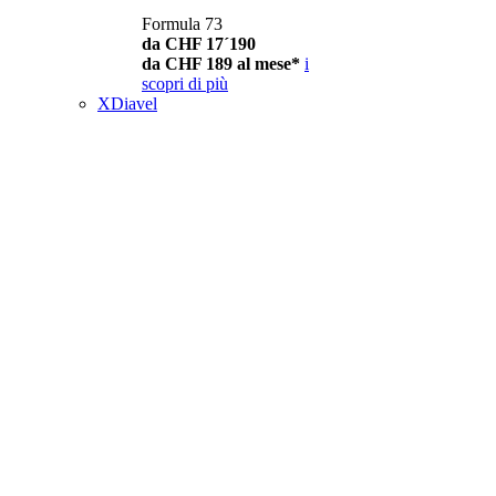
Formula 73
da CHF 17´190
da CHF 189 al mese*
i
scopri di più
XDiavel