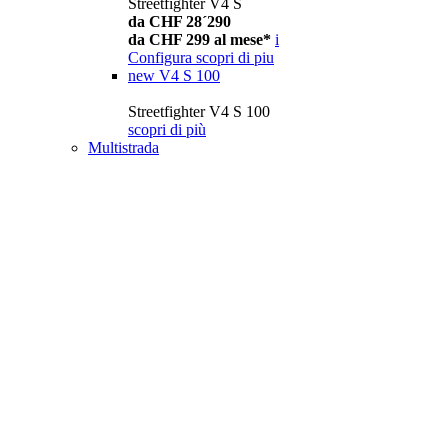
Streetfighter V4 S
da CHF 28´290
da CHF 299 al mese*
i
Configura
scopri di piu
new
V4 S 100
Streetfighter V4 S 100
scopri di più
Multistrada