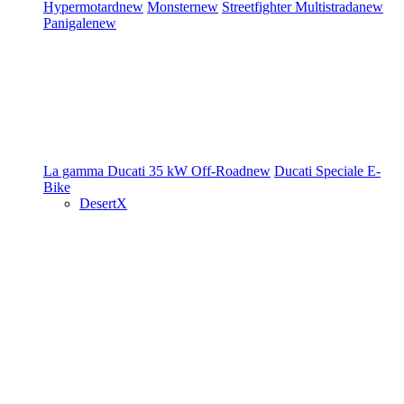
Hypermotard
new
Monster
new
Streetfighter
Multistrada
new
Panigale
new
La gamma Ducati
35 kW
Off-Road
new
Ducati Speciale
E-
Bike
DesertX