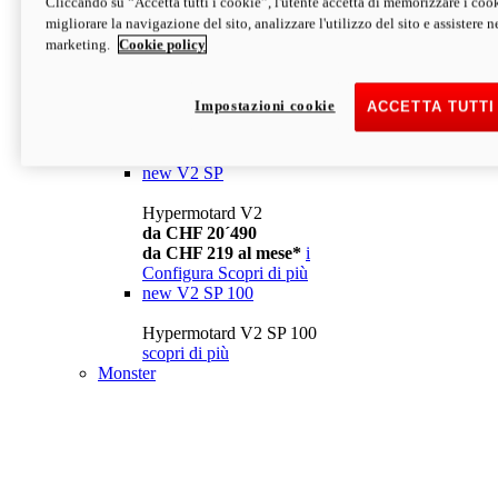
Cliccando su “Accetta tutti i cookie”, l'utente accetta di memorizzare i cook
da CHF 13´990
i
migliorare la navigazione del sito, analizzare l'utilizzo del sito e assistere ne
Configura
Scopri di più
marketing.
Cookie policy
new
V2
Hypermotard V2
Impostazioni cookie
ACCETTA TUTTI
da CHF 15´990
da CHF 169 al mese*
i
Configura
Scopri di più
new
V2 SP
Hypermotard V2
da CHF 20´490
da CHF 219 al mese*
i
Configura
Scopri di più
new
V2 SP 100
Hypermotard V2 SP 100
scopri di più
Monster