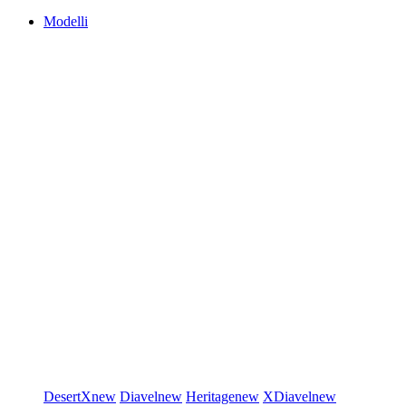
Modelli
DesertX
new
Diavel
new
Heritage
new
XDiavel
new