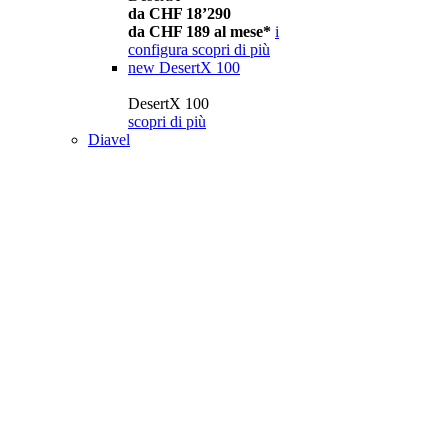
da CHF 18’290
da CHF 189 al mese*
i
configura
scopri di più
new
DesertX 100
DesertX 100
scopri di più
Diavel