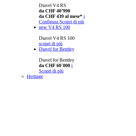
Diavel V4 RS
da CHF 40’990
da CHF 439 al mese*
i
Configura
Scopri di più
new
V4 RS 100
Diavel V4 RS 100
scopri di più
Diavel for Bentley
Diavel for Bentley
da CHF 60´000
i
Scopri di più
Heritage