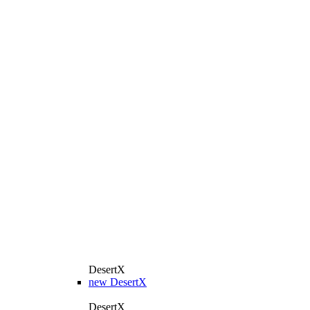
DesertX
new
DesertX
DesertX