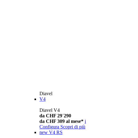
Diavel
V4
Diavel V4
da CHF 29´290
da CHF 309 al mese*
i
Configura
Scopri di più
new
V4 RS