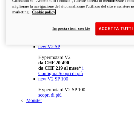
Cliccando su “Accetta tutti i cookie”, l'utente accetta di memorizzare i cook
da CHF 13´990
i
migliorare la navigazione del sito, analizzare l'utilizzo del sito e assistere ne
Configura
Scopri di più
marketing.
Cookie policy
new
V2
Hypermotard V2
Impostazioni cookie
ACCETTA TUTTI
da CHF 15´990
da CHF 169 al mese*
i
Configura
Scopri di più
new
V2 SP
Hypermotard V2
da CHF 20´490
da CHF 219 al mese*
i
Configura
Scopri di più
new
V2 SP 100
Hypermotard V2 SP 100
scopri di più
Monster