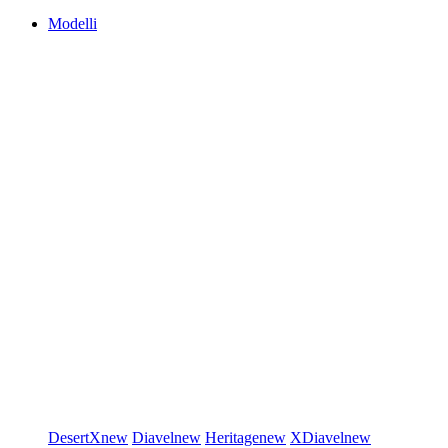
Modelli
DesertX
new
Diavel
new
Heritage
new
XDiavel
new