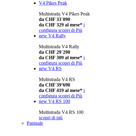
V4 Pikes Peak
Multistrada V4 Pikes Peak
da CHF 33´090
da CHF 329 al mese*
i
configura
scopri di Più
new
V4 Rally
Multistrada V4 Rally
da CHF 29´290
da CHF 309 al mese*
i
configura
scopri di Più
new
V4 RS
Multistrada V4 RS
da CHF 39’690
da CHF 419 al mese*
i
configura
scopri di Più
new
V4 RS 100
Multistrada V4 RS 100
scopri di più
Panigale