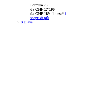
Formula 73
da CHF 17´190
da CHF 189 al mese*
i
scopri di più
XDiavel