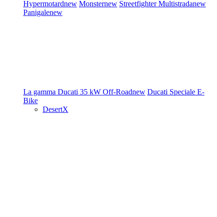
Hypermotard
new
Monster
new
Streetfighter
Multistrada
new
Panigale
new
La gamma Ducati
35 kW
Off-Road
new
Ducati Speciale
E-
Bike
DesertX