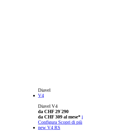
Diavel
V4
Diavel V4
da CHF 29´290
da CHF 309 al mese*
i
Configura
Scopri di più
new
V4 RS