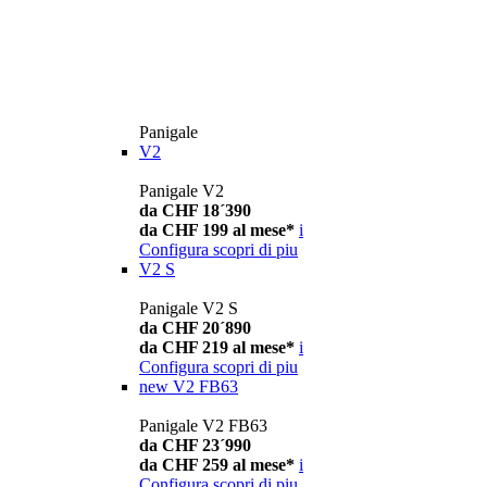
Panigale
V2
Panigale V2
da CHF 18´390
da CHF 199 al mese*
i
Configura
scopri di piu
V2 S
Panigale V2 S
da CHF 20´890
da CHF 219 al mese*
i
Configura
scopri di piu
new
V2 FB63
Panigale V2 FB63
da CHF 23´990
da CHF 259 al mese*
i
Configura
scopri di piu