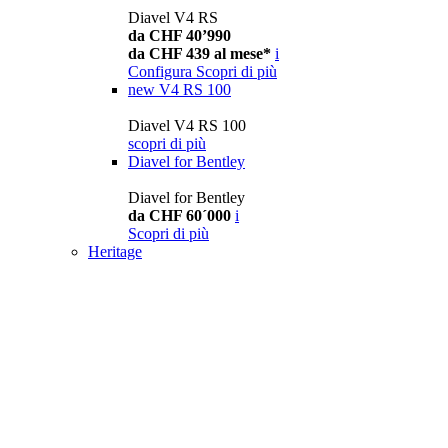
Diavel V4 RS
da CHF 40’990
da CHF 439 al mese*
i
Configura
Scopri di più
new
V4 RS 100
Diavel V4 RS 100
scopri di più
Diavel for Bentley
Diavel for Bentley
da CHF 60´000
i
Scopri di più
Heritage