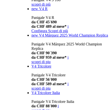
scopri di più
new
V4 R
Panigale V4 R
da CHF 45´690
da CHF 489 al mese*
i
Configura
Scopri di più
new
V4 Márquez 2025 World Champion Replica
Panigale V4 Márquez 2025 World Champion
Replica
da CHF 90´390
da CHF 959 al mese*
i
scopri di piu
V4 Tricolore
Panigale V4 Tricolore
da CHF 56´000
da CHF 589 al mese*
i
scopri di piu
V4 Tricolore Italia
Panigale V4 Tricolore Italia
da CHF 88´000
i