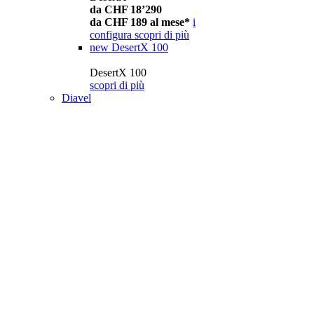
da CHF 18’290
da CHF 189 al mese*
i
configura
scopri di più
new
DesertX 100
DesertX 100
scopri di più
Diavel