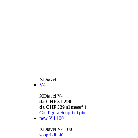
XDiavel
V4
XDiavel V4
da CHF 31´290
da CHF 329 al mese*
i
Configura
Scopri di più
new
V4 100
XDiavel V4 100
scopri di più