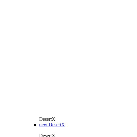
DesertX
new
DesertX
DesertX