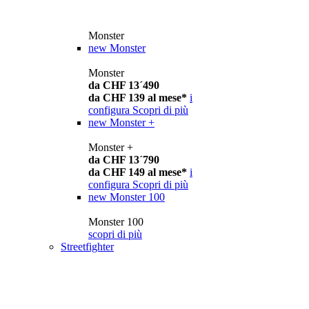
Monster
new
Monster
Monster
da CHF 13´490
da CHF 139 al mese*
i
configura
Scopri di più
new
Monster +
Monster +
da CHF 13´790
da CHF 149 al mese*
i
configura
Scopri di più
new
Monster 100
Monster 100
scopri di più
Streetfighter