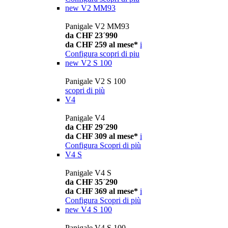
new
V2 MM93
Panigale V2 MM93
da CHF 23´990
da CHF 259 al mese*
i
Configura
scopri di piu
new
V2 S 100
Panigale V2 S 100
scopri di più
V4
Panigale V4
da CHF 29´290
da CHF 309 al mese*
i
Configura
Scopri di più
V4 S
Panigale V4 S
da CHF 35´290
da CHF 369 al mese*
i
Configura
Scopri di più
new
V4 S 100
Panigale V4 S 100