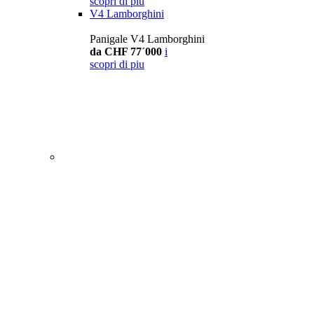
scopri di piu
V4 Lamborghini
Panigale V4 Lamborghini
da CHF 77´000
i
scopri di piu