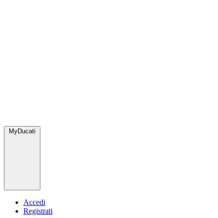
MyDucati
Accedi
Registrati