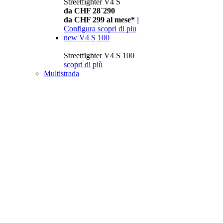
Streetfighter V4 S
da CHF 28´290
da CHF 299 al mese*
i
Configura
scopri di piu
new
V4 S 100
Streetfighter V4 S 100
scopri di più
Multistrada