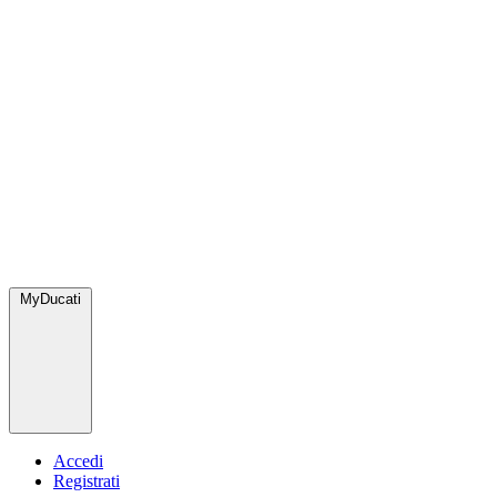
MyDucati
Accedi
Registrati