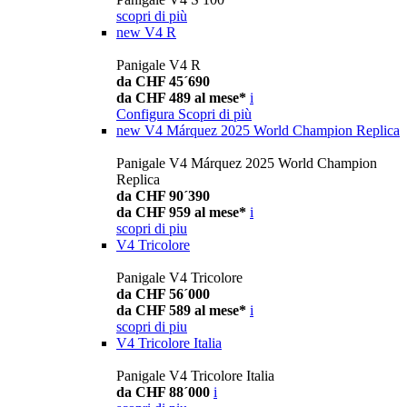
scopri di più
new
V4 R
Panigale V4 R
da CHF 45´690
da CHF 489 al mese*
i
Configura
Scopri di più
new
V4 Márquez 2025 World Champion Replica
Panigale V4 Márquez 2025 World Champion
Replica
da CHF 90´390
da CHF 959 al mese*
i
scopri di piu
V4 Tricolore
Panigale V4 Tricolore
da CHF 56´000
da CHF 589 al mese*
i
scopri di piu
V4 Tricolore Italia
Panigale V4 Tricolore Italia
da CHF 88´000
i