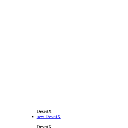
DesertX
new
DesertX
DesertX