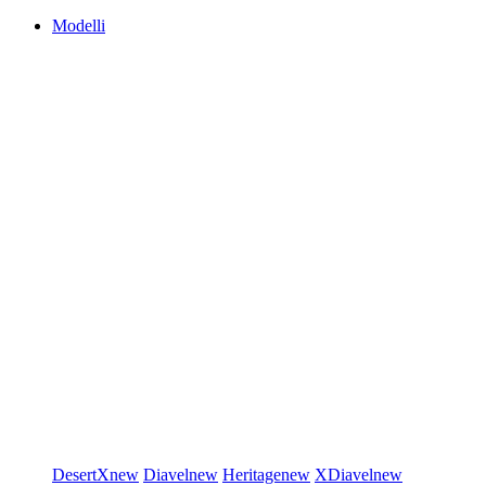
Modelli
DesertX
new
Diavel
new
Heritage
new
XDiavel
new