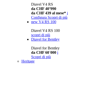
Diavel V4 RS
da CHF 40’990
da CHF 439 al mese*
i
Configura
Scopri di più
new
V4 RS 100
Diavel V4 RS 100
scopri di più
Diavel for Bentley
Diavel for Bentley
da CHF 60´000
i
Scopri di più
Heritage