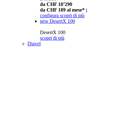
da CHF 18’290
da CHF 189 al mese*
i
configura
scopri di più
new
DesertX 100
DesertX 100
scopri di più
Diavel