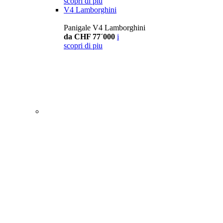
scopri di piu
V4 Lamborghini
Panigale V4 Lamborghini
da CHF 77´000
i
scopri di piu