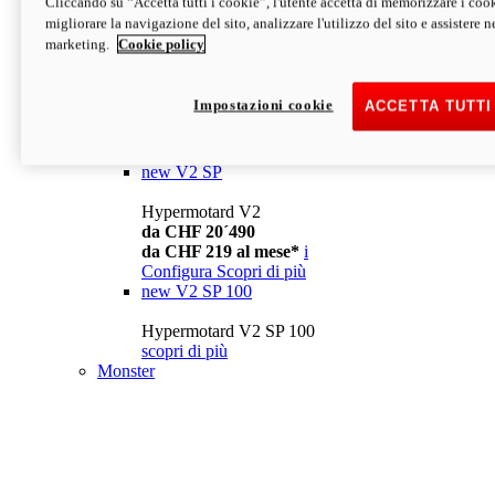
Cliccando su “Accetta tutti i cookie”, l'utente accetta di memorizzare i cook
da CHF 13´990
i
migliorare la navigazione del sito, analizzare l'utilizzo del sito e assistere ne
Configura
Scopri di più
marketing.
Cookie policy
new
V2
Hypermotard V2
Impostazioni cookie
ACCETTA TUTTI
da CHF 15´990
da CHF 169 al mese*
i
Configura
Scopri di più
new
V2 SP
Hypermotard V2
da CHF 20´490
da CHF 219 al mese*
i
Configura
Scopri di più
new
V2 SP 100
Hypermotard V2 SP 100
scopri di più
Monster