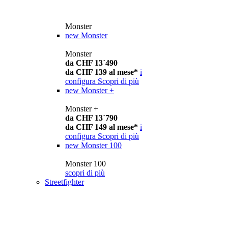
Monster
new
Monster
Monster
da CHF 13´490
da CHF 139 al mese*
i
configura
Scopri di più
new
Monster +
Monster +
da CHF 13´790
da CHF 149 al mese*
i
configura
Scopri di più
new
Monster 100
Monster 100
scopri di più
Streetfighter