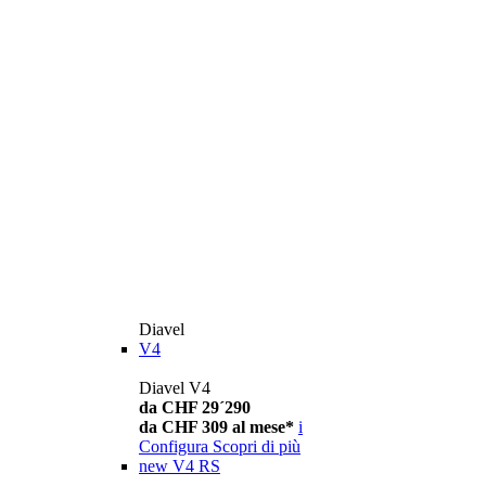
Diavel
V4
Diavel V4
da CHF 29´290
da CHF 309 al mese*
i
Configura
Scopri di più
new
V4 RS