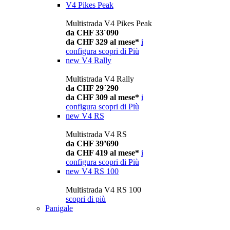
V4 Pikes Peak
Multistrada V4 Pikes Peak
da CHF 33´090
da CHF 329 al mese*
i
configura
scopri di Più
new
V4 Rally
Multistrada V4 Rally
da CHF 29´290
da CHF 309 al mese*
i
configura
scopri di Più
new
V4 RS
Multistrada V4 RS
da CHF 39’690
da CHF 419 al mese*
i
configura
scopri di Più
new
V4 RS 100
Multistrada V4 RS 100
scopri di più
Panigale