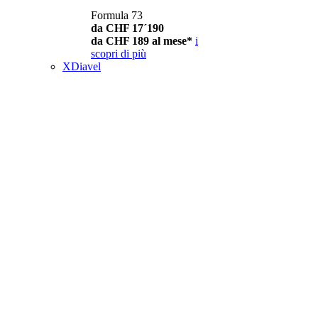
Formula 73
da CHF 17´190
da CHF 189 al mese*
i
scopri di più
XDiavel