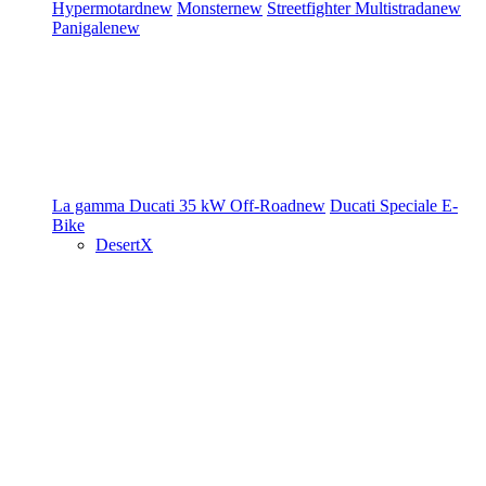
Hypermotard
new
Monster
new
Streetfighter
Multistrada
new
Panigale
new
La gamma Ducati
35 kW
Off-Road
new
Ducati Speciale
E-
Bike
DesertX