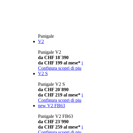
Panigale
V2
Panigale V2
da CHF 18´390
da CHF 199 al mese*
i
Configura
scopri di piu
V2 S
Panigale V2 S
da CHF 20´890
da CHF 219 al mese*
i
Configura
scopri di piu
new
V2 FB63
Panigale V2 FB63
da CHF 23´990
da CHF 259 al mese*
i
Configura
scopri di piu