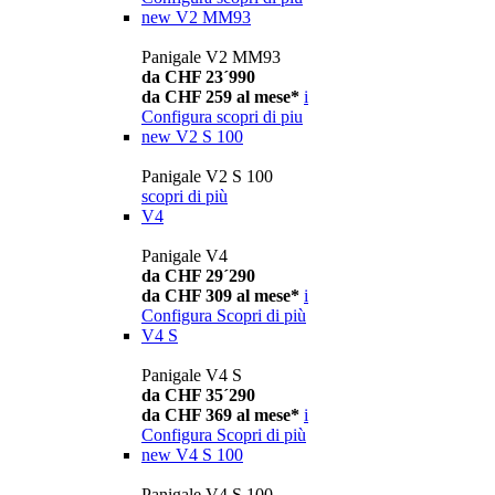
new
V2 MM93
Panigale V2 MM93
da CHF 23´990
da CHF 259 al mese*
i
Configura
scopri di piu
new
V2 S 100
Panigale V2 S 100
scopri di più
V4
Panigale V4
da CHF 29´290
da CHF 309 al mese*
i
Configura
Scopri di più
V4 S
Panigale V4 S
da CHF 35´290
da CHF 369 al mese*
i
Configura
Scopri di più
new
V4 S 100
Panigale V4 S 100