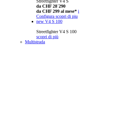
Streetfighter V4 S
da CHF 28´290
da CHF 299 al mese*
i
Configura
scopri di piu
new
V4 S 100
Streetfighter V4 S 100
scopri di più
Multistrada