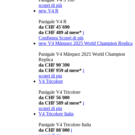
scopri di più
new
V4 R
Panigale V4 R
da CHF 45´690
da CHF 489 al mese*
i
Configura
Scopri di più
new
V4 Márquez 2025 World Champion Replica
Panigale V4 Márquez 2025 World Champion
Replica
da CHF 90´390
da CHF 959 al mese*
i
scopri di piu
V4 Tricolore
Panigale V4 Tricolore
da CHF 56´000
da CHF 589 al mese*
i
scopri di piu
V4 Tricolore Italia
Panigale V4 Tricolore Italia
da CHF 88´000
i