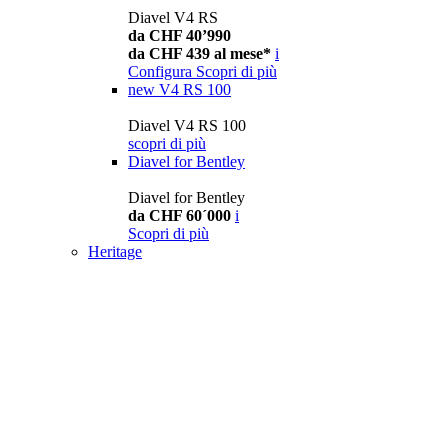
Diavel V4 RS
da CHF 40’990
da CHF 439 al mese*
i
Configura
Scopri di più
new
V4 RS 100
Diavel V4 RS 100
scopri di più
Diavel for Bentley
Diavel for Bentley
da CHF 60´000
i
Scopri di più
Heritage