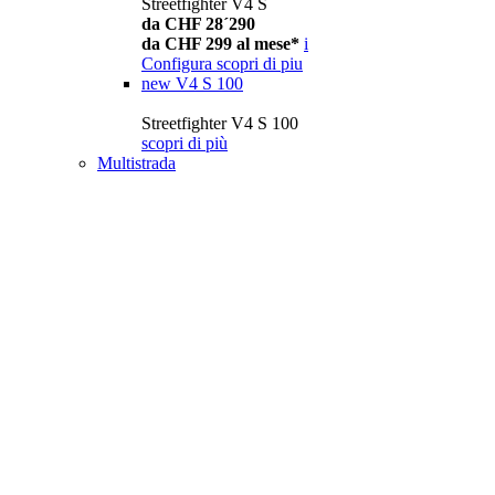
Streetfighter V4 S
da CHF 28´290
da CHF 299 al mese*
i
Configura
scopri di piu
new
V4 S 100
Streetfighter V4 S 100
scopri di più
Multistrada