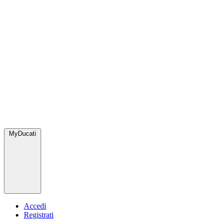
MyDucati
Accedi
Registrati