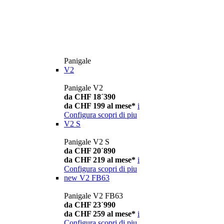
Panigale
V2
Panigale V2
da CHF 18´390
da CHF 199 al mese*
i
Configura
scopri di piu
V2 S
Panigale V2 S
da CHF 20´890
da CHF 219 al mese*
i
Configura
scopri di piu
new
V2 FB63
Panigale V2 FB63
da CHF 23´990
da CHF 259 al mese*
i
Configura
scopri di piu