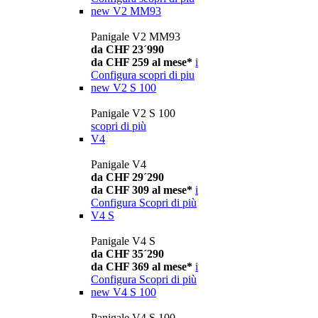
new
V2 MM93
Panigale V2 MM93
da CHF 23´990
da CHF 259 al mese*
i
Configura
scopri di piu
new
V2 S 100
Panigale V2 S 100
scopri di più
V4
Panigale V4
da CHF 29´290
da CHF 309 al mese*
i
Configura
Scopri di più
V4 S
Panigale V4 S
da CHF 35´290
da CHF 369 al mese*
i
Configura
Scopri di più
new
V4 S 100
Panigale V4 S 100