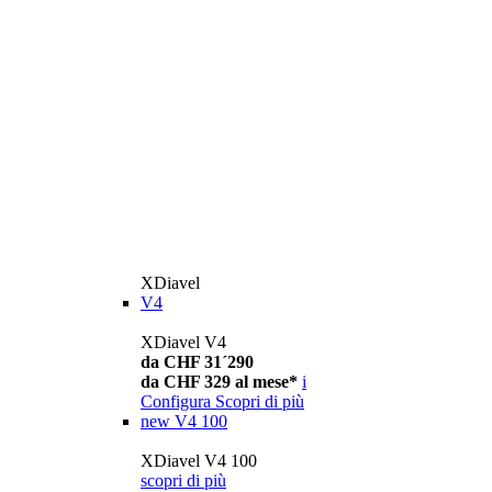
XDiavel
V4
XDiavel V4
da CHF 31´290
da CHF 329 al mese*
i
Configura
Scopri di più
new
V4 100
XDiavel V4 100
scopri di più