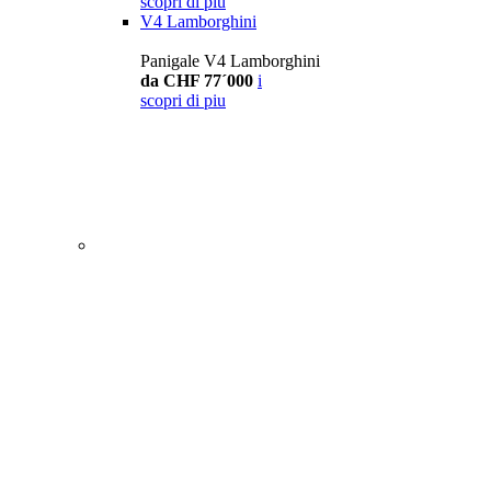
scopri di piu
V4 Lamborghini
Panigale V4 Lamborghini
da CHF 77´000
i
scopri di piu