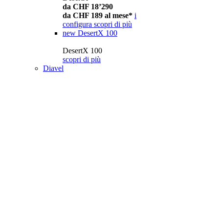
da CHF 18’290
da CHF 189 al mese*
i
configura
scopri di più
new
DesertX 100
DesertX 100
scopri di più
Diavel