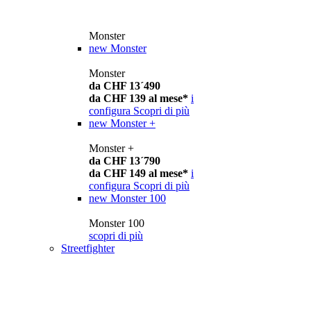
Monster
new
Monster
Monster
da CHF 13´490
da CHF 139 al mese*
i
configura
Scopri di più
new
Monster +
Monster +
da CHF 13´790
da CHF 149 al mese*
i
configura
Scopri di più
new
Monster 100
Monster 100
scopri di più
Streetfighter