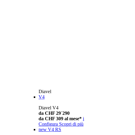
Diavel
V4
Diavel V4
da CHF 29´290
da CHF 309 al mese*
i
Configura
Scopri di più
new
V4 RS