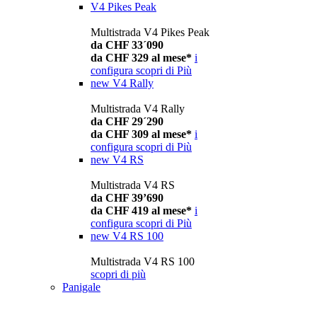
V4 Pikes Peak
Multistrada V4 Pikes Peak
da CHF 33´090
da CHF 329 al mese*
i
configura
scopri di Più
new
V4 Rally
Multistrada V4 Rally
da CHF 29´290
da CHF 309 al mese*
i
configura
scopri di Più
new
V4 RS
Multistrada V4 RS
da CHF 39’690
da CHF 419 al mese*
i
configura
scopri di Più
new
V4 RS 100
Multistrada V4 RS 100
scopri di più
Panigale