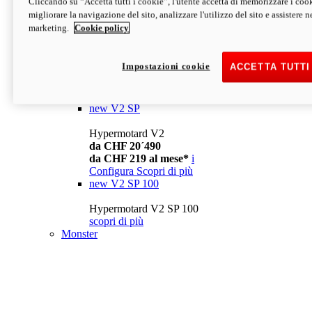
Cliccando su “Accetta tutti i cookie”, l'utente accetta di memorizzare i cook
da CHF 13´990
i
migliorare la navigazione del sito, analizzare l'utilizzo del sito e assistere ne
Configura
Scopri di più
marketing.
Cookie policy
new
V2
Hypermotard V2
Impostazioni cookie
ACCETTA TUTTI
da CHF 15´990
da CHF 169 al mese*
i
Configura
Scopri di più
new
V2 SP
Hypermotard V2
da CHF 20´490
da CHF 219 al mese*
i
Configura
Scopri di più
new
V2 SP 100
Hypermotard V2 SP 100
scopri di più
Monster