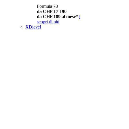
Formula 73
da CHF 17´190
da CHF 189 al mese*
i
scopri di più
XDiavel