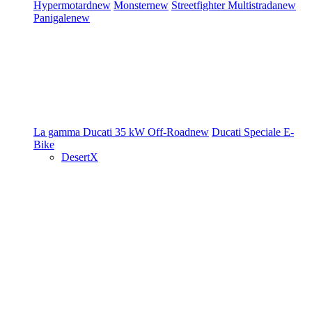
Hypermotard
new
Monster
new
Streetfighter
Multistrada
new
Panigale
new
La gamma Ducati
35 kW
Off-Road
new
Ducati Speciale
E-
Bike
DesertX