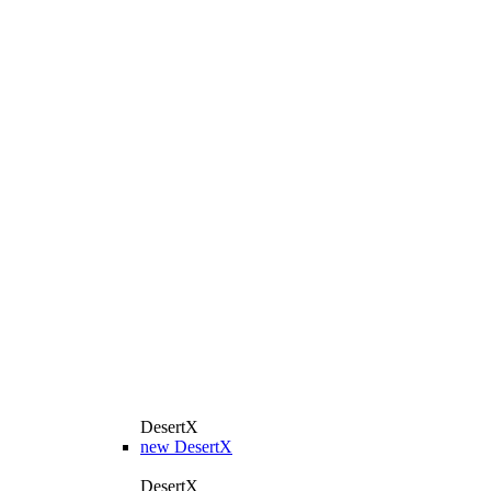
DesertX
new
DesertX
DesertX