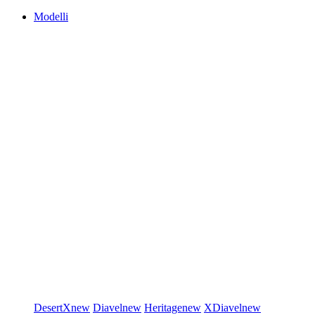
Modelli
DesertX
new
Diavel
new
Heritage
new
XDiavel
new