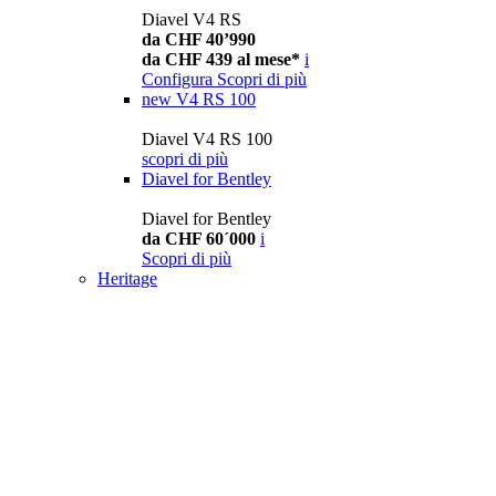
Diavel V4 RS
da CHF 40’990
da CHF 439 al mese*
i
Configura
Scopri di più
new
V4 RS 100
Diavel V4 RS 100
scopri di più
Diavel for Bentley
Diavel for Bentley
da CHF 60´000
i
Scopri di più
Heritage