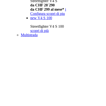
Streetfighter V4 S
da CHF 28´290
da CHF 299 al mese*
i
Configura
scopri di piu
new
V4 S 100
Streetfighter V4 S 100
scopri di più
Multistrada