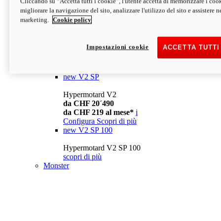
Cliccando su “Accetta tutti i cookie”, l'utente accetta di memorizzare i cook
da CHF 13´990
i
migliorare la navigazione del sito, analizzare l'utilizzo del sito e assistere ne
Configura
Scopri di più
marketing.
Cookie policy
new
V2
Hypermotard V2
Impostazioni cookie
ACCETTA TUTTI
da CHF 15´990
da CHF 169 al mese*
i
Configura
Scopri di più
new
V2 SP
Hypermotard V2
da CHF 20´490
da CHF 219 al mese*
i
Configura
Scopri di più
new
V2 SP 100
Hypermotard V2 SP 100
scopri di più
Monster