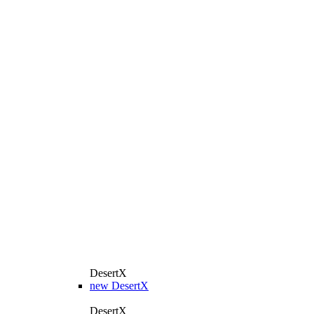
DesertX
new
DesertX
DesertX