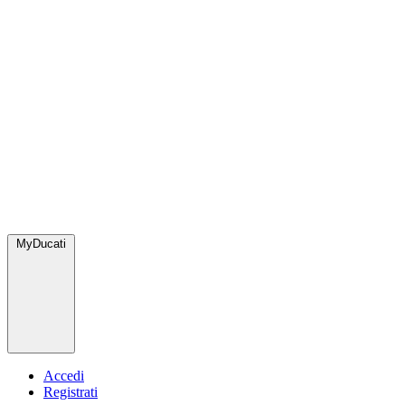
MyDucati
Accedi
Registrati