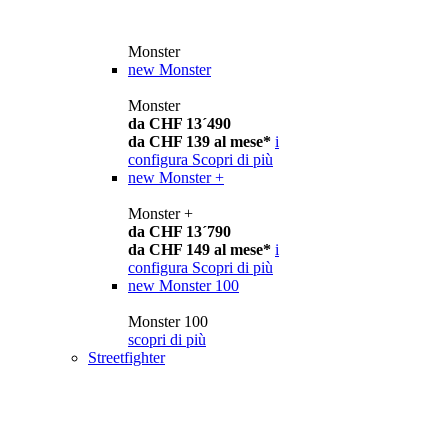
Monster
new
Monster
Monster
da CHF 13´490
da CHF 139 al mese*
i
configura
Scopri di più
new
Monster +
Monster +
da CHF 13´790
da CHF 149 al mese*
i
configura
Scopri di più
new
Monster 100
Monster 100
scopri di più
Streetfighter