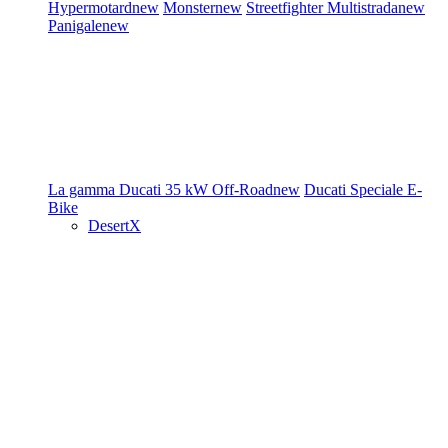
Hypermotard
new
Monster
new
Streetfighter
Multistrada
new
Panigale
new
La gamma Ducati
35 kW
Off-Road
new
Ducati Speciale
E-
Bike
DesertX