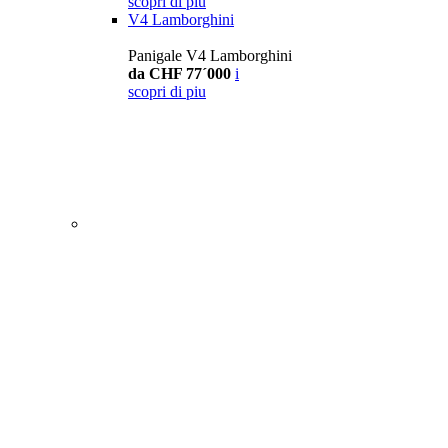
scopri di piu
V4 Lamborghini
Panigale V4 Lamborghini
da CHF 77´000
i
scopri di piu