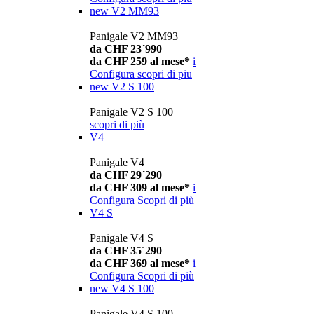
new
V2 MM93
Panigale V2 MM93
da CHF 23´990
da CHF 259 al mese*
i
Configura
scopri di piu
new
V2 S 100
Panigale V2 S 100
scopri di più
V4
Panigale V4
da CHF 29´290
da CHF 309 al mese*
i
Configura
Scopri di più
V4 S
Panigale V4 S
da CHF 35´290
da CHF 369 al mese*
i
Configura
Scopri di più
new
V4 S 100
Panigale V4 S 100