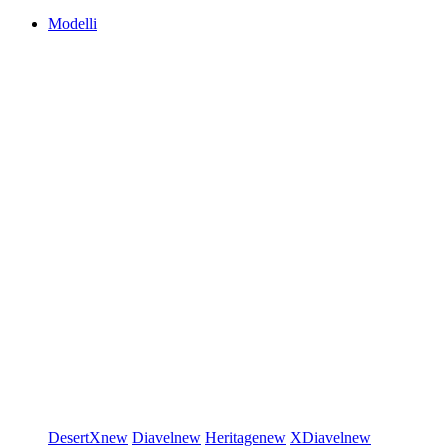
Modelli
DesertX
new
Diavel
new
Heritage
new
XDiavel
new