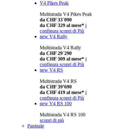
V4 Pikes Peak
Multistrada V4 Pikes Peak
da CHF 33´090
da CHF 329 al mese*
i
configura
scopri di Più
new
V4 Rally
Multistrada V4 Rally
da CHF 29´290
da CHF 309 al mese*
i
configura
scopri di Più
new
V4 RS
Multistrada V4 RS
da CHF 39’690
da CHF 419 al mese*
i
configura
scopri di Più
new
V4 RS 100
Multistrada V4 RS 100
scopri di più
Panigale