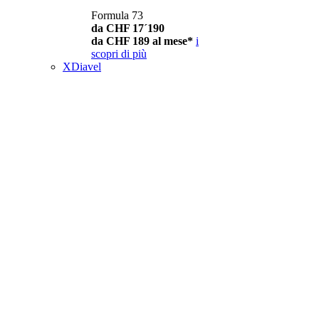
Formula 73
da CHF 17´190
da CHF 189 al mese*
i
scopri di più
XDiavel