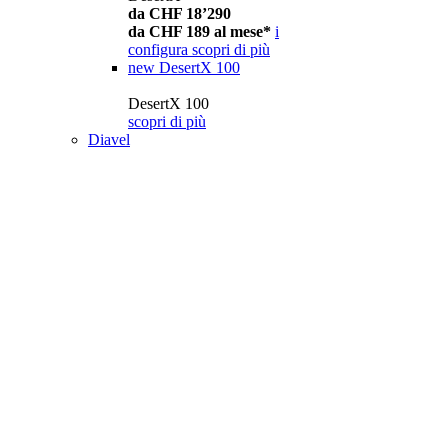
da CHF 18’290
da CHF 189 al mese*
i
configura
scopri di più
new
DesertX 100
DesertX 100
scopri di più
Diavel