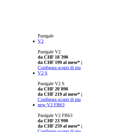
Panigale
V2
Panigale V2
da CHF 18´390
da CHF 199 al mese*
i
Configura
scopri di piu
V2 S
Panigale V2 S
da CHF 20´890
da CHF 219 al mese*
i
Configura
scopri di piu
new
V2 FB63
Panigale V2 FB63
da CHF 23´990
da CHF 259 al mese*
i
Configura
scopri di piu