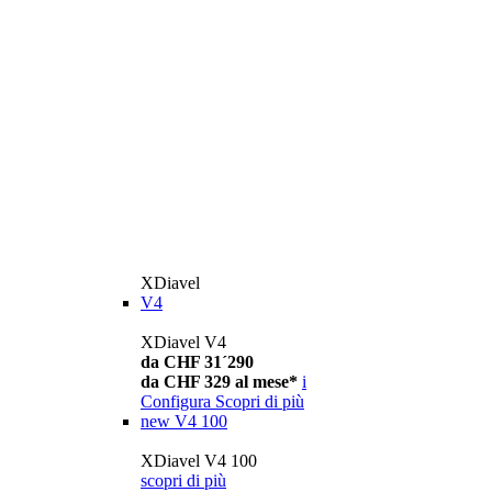
XDiavel
V4
XDiavel V4
da CHF 31´290
da CHF 329 al mese*
i
Configura
Scopri di più
new
V4 100
XDiavel V4 100
scopri di più