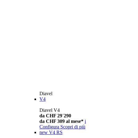
Diavel
V4
Diavel V4
da CHF 29´290
da CHF 309 al mese*
i
Configura
Scopri di più
new
V4 RS