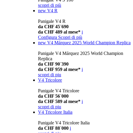
scopri di più
new
V4 R
Panigale V4 R
da CHF 45´690
da CHF 489 al mese*
i
Configura
Scopri di più
new
V4 Márquez 2025 World Champion Replica
Panigale V4 Márquez 2025 World Champion
Replica
da CHF 90´390
da CHF 959 al mese*
i
scopri di piu
V4 Tricolore
Panigale V4 Tricolore
da CHF 56´000
da CHF 589 al mese*
i
scopri di piu
V4 Tricolore Italia
Panigale V4 Tricolore Italia
da CHF 88´000
i