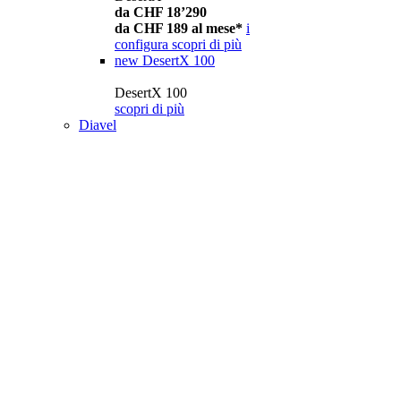
da CHF 18’290
da CHF 189 al mese*
i
configura
scopri di più
new
DesertX 100
DesertX 100
scopri di più
Diavel