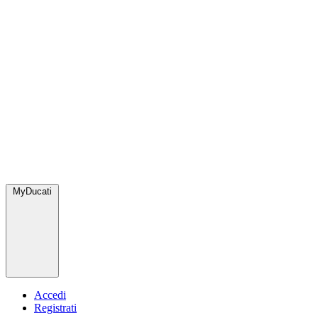
MyDucati
Accedi
Registrati