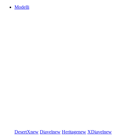
Modelli
DesertX
new
Diavel
new
Heritage
new
XDiavel
new