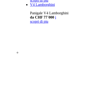
scopri di piu
V4 Lamborghini
Panigale V4 Lamborghini
da CHF 77´000
i
scopri di piu