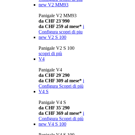
new
V2 MM93
Panigale V2 MM93
da CHF 23´990
da CHF 259 al mese*
i
Configura
scopri di piu
new
V2 S 100
Panigale V2 S 100
scopri di più
V4
Panigale V4
da CHF 29´290
da CHF 309 al mese*
i
Configura
Scopri di più
V4 S
Panigale V4 S
da CHF 35´290
da CHF 369 al mese*
i
Configura
Scopri di più
new
V4 S 100
Panigale V4 S 100