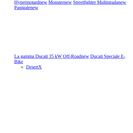
Hypermotard
new
Monster
new
Streetfighter
Multistrada
new
Panigale
new
La gamma Ducati
35 kW
Off-Road
new
Ducati Speciale
E-
Bike
DesertX