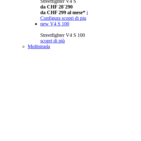
Streetfighter V4 S
da CHF 28´290
da CHF 299 al mese*
i
Configura
scopri di piu
new
V4 S 100
Streetfighter V4 S 100
scopri di più
Multistrada