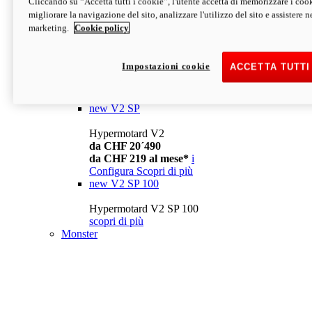
Cliccando su “Accetta tutti i cookie”, l'utente accetta di memorizzare i cook
da CHF 13´990
i
migliorare la navigazione del sito, analizzare l'utilizzo del sito e assistere ne
Configura
Scopri di più
marketing.
Cookie policy
new
V2
Hypermotard V2
Impostazioni cookie
ACCETTA TUTTI
da CHF 15´990
da CHF 169 al mese*
i
Configura
Scopri di più
new
V2 SP
Hypermotard V2
da CHF 20´490
da CHF 219 al mese*
i
Configura
Scopri di più
new
V2 SP 100
Hypermotard V2 SP 100
scopri di più
Monster