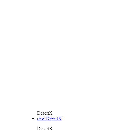
DesertX
new
DesertX
DesertX