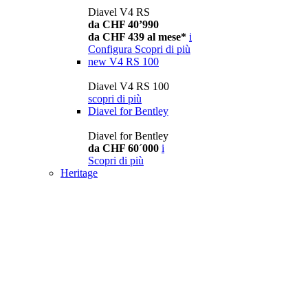
Diavel V4 RS
da CHF 40’990
da CHF 439 al mese*
i
Configura
Scopri di più
new
V4 RS 100
Diavel V4 RS 100
scopri di più
Diavel for Bentley
Diavel for Bentley
da CHF 60´000
i
Scopri di più
Heritage