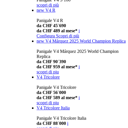
scopri di più
new
V4 R
Panigale V4 R
da CHF 45´690
da CHF 489 al mese*
i
Configura
Scopri di più
new
V4 Márquez 2025 World Champion Replica
Panigale V4 Márquez 2025 World Champion
Replica
da CHF 90´390
da CHF 959 al mese*
i
scopri di piu
V4 Tricolore
Panigale V4 Tricolore
da CHF 56´000
da CHF 589 al mese*
i
scopri di piu
V4 Tricolore Italia
Panigale V4 Tricolore Italia
da CHF 88´000
i