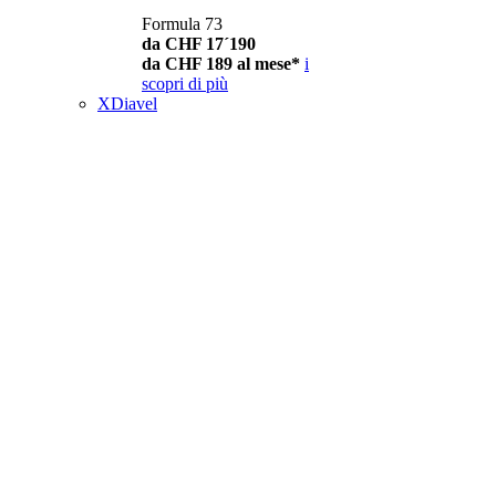
Formula 73
da CHF 17´190
da CHF 189 al mese*
i
scopri di più
XDiavel