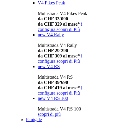
V4 Pikes Peak
Multistrada V4 Pikes Peak
da CHF 33´090
da CHF 329 al mese*
i
configura
scopri di Più
new
V4 Rally
Multistrada V4 Rally
da CHF 29´290
da CHF 309 al mese*
i
configura
scopri di Più
new
V4 RS
Multistrada V4 RS
da CHF 39’690
da CHF 419 al mese*
i
configura
scopri di Più
new
V4 RS 100
Multistrada V4 RS 100
scopri di più
Panigale