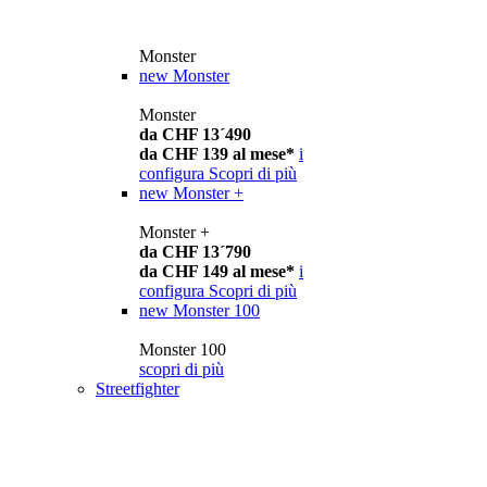
Monster
new
Monster
Monster
da CHF 13´490
da CHF 139 al mese*
i
configura
Scopri di più
new
Monster +
Monster +
da CHF 13´790
da CHF 149 al mese*
i
configura
Scopri di più
new
Monster 100
Monster 100
scopri di più
Streetfighter