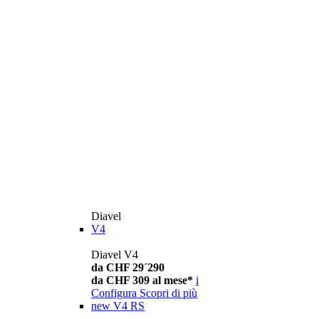
Diavel
V4
Diavel V4
da CHF 29´290
da CHF 309 al mese*
i
Configura
Scopri di più
new
V4 RS