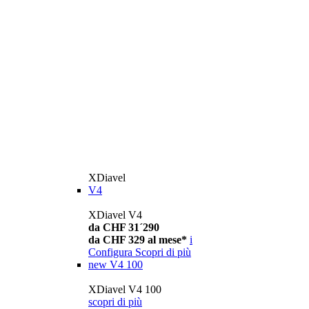
XDiavel
V4
XDiavel V4
da CHF 31´290
da CHF 329 al mese*
i
Configura
Scopri di più
new
V4 100
XDiavel V4 100
scopri di più