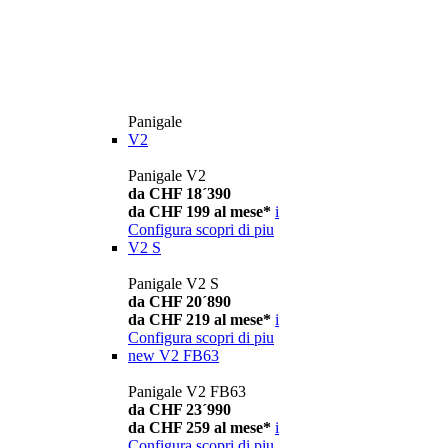
Panigale
V2
Panigale V2
da CHF 18´390
da CHF 199 al mese*
i
Configura
scopri di piu
V2 S
Panigale V2 S
da CHF 20´890
da CHF 219 al mese*
i
Configura
scopri di piu
new
V2 FB63
Panigale V2 FB63
da CHF 23´990
da CHF 259 al mese*
i
Configura
scopri di piu