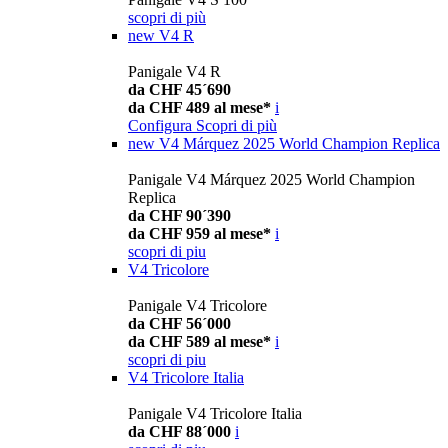
scopri di più
new
V4 R
Panigale V4 R
da CHF 45´690
da CHF 489 al mese*
i
Configura
Scopri di più
new
V4 Márquez 2025 World Champion Replica
Panigale V4 Márquez 2025 World Champion
Replica
da CHF 90´390
da CHF 959 al mese*
i
scopri di piu
V4 Tricolore
Panigale V4 Tricolore
da CHF 56´000
da CHF 589 al mese*
i
scopri di piu
V4 Tricolore Italia
Panigale V4 Tricolore Italia
da CHF 88´000
i