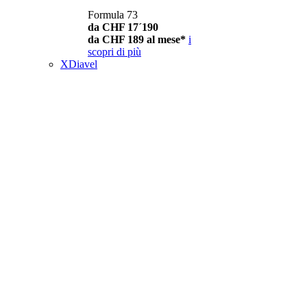
Formula 73
da CHF 17´190
da CHF 189 al mese*
i
scopri di più
XDiavel