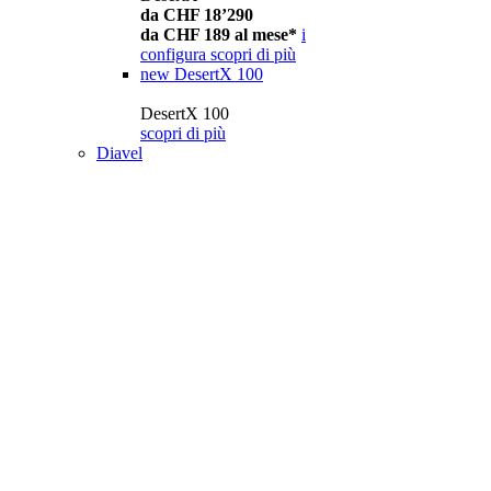
da CHF 18’290
da CHF 189 al mese*
i
configura
scopri di più
new
DesertX 100
DesertX 100
scopri di più
Diavel