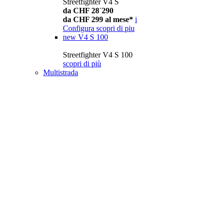
Streetfighter V4 S
da CHF 28´290
da CHF 299 al mese*
i
Configura
scopri di piu
new
V4 S 100
Streetfighter V4 S 100
scopri di più
Multistrada