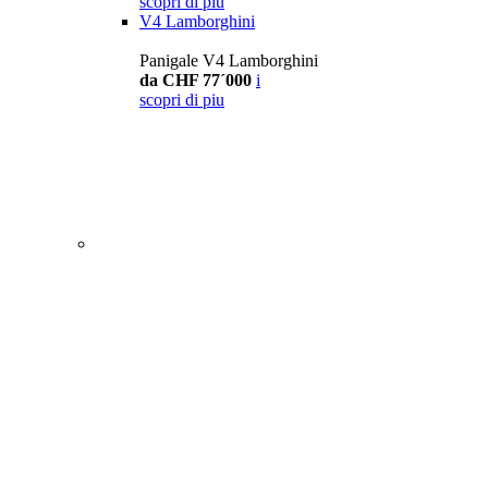
scopri di piu
V4 Lamborghini
Panigale V4 Lamborghini
da CHF 77´000
i
scopri di piu