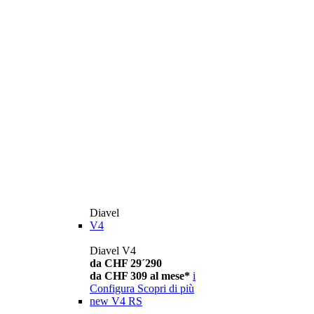
Diavel
V4
Diavel V4
da CHF 29´290
da CHF 309 al mese*
i
Configura
Scopri di più
new
V4 RS