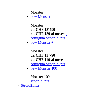
Monster
new
Monster
Monster
da CHF 13´490
da CHF 139 al mese*
i
configura
Scopri di più
new
Monster +
Monster +
da CHF 13´790
da CHF 149 al mese*
i
configura
Scopri di più
new
Monster 100
Monster 100
scopri di più
Streetfighter