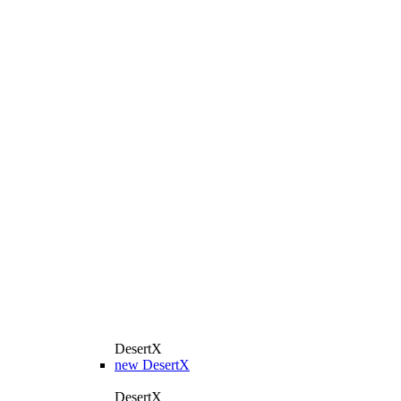
DesertX
new
DesertX
DesertX