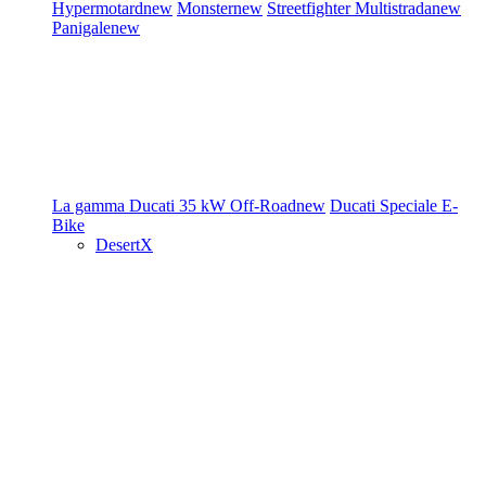
Hypermotard
new
Monster
new
Streetfighter
Multistrada
new
Panigale
new
La gamma Ducati
35 kW
Off-Road
new
Ducati Speciale
E-
Bike
DesertX