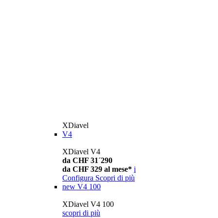
XDiavel
V4
XDiavel V4
da CHF 31´290
da CHF 329 al mese*
i
Configura
Scopri di più
new
V4 100
XDiavel V4 100
scopri di più