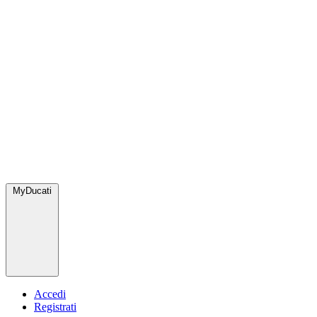
MyDucati
Accedi
Registrati