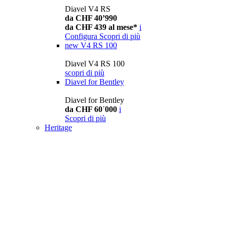
Diavel V4 RS
da CHF 40’990
da CHF 439 al mese*
i
Configura
Scopri di più
new
V4 RS 100
Diavel V4 RS 100
scopri di più
Diavel for Bentley
Diavel for Bentley
da CHF 60´000
i
Scopri di più
Heritage