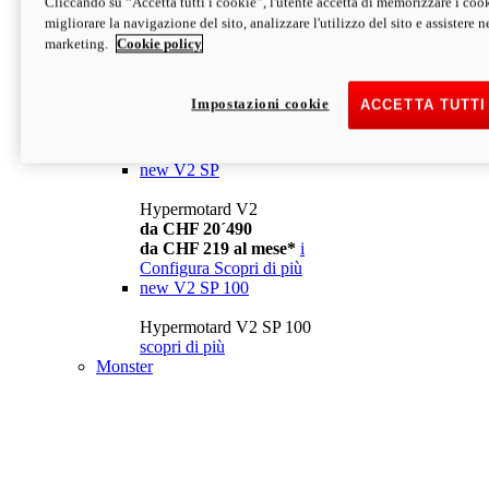
Cliccando su “Accetta tutti i cookie”, l'utente accetta di memorizzare i cook
da CHF 13´990
i
migliorare la navigazione del sito, analizzare l'utilizzo del sito e assistere ne
Configura
Scopri di più
marketing.
Cookie policy
new
V2
Hypermotard V2
Impostazioni cookie
ACCETTA TUTTI
da CHF 15´990
da CHF 169 al mese*
i
Configura
Scopri di più
new
V2 SP
Hypermotard V2
da CHF 20´490
da CHF 219 al mese*
i
Configura
Scopri di più
new
V2 SP 100
Hypermotard V2 SP 100
scopri di più
Monster