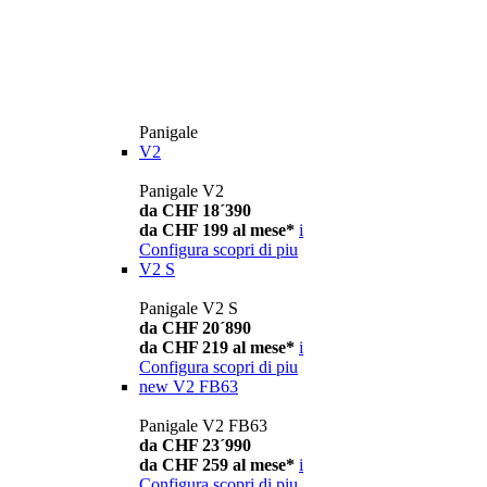
Panigale
V2
Panigale V2
da CHF 18´390
da CHF 199 al mese*
i
Configura
scopri di piu
V2 S
Panigale V2 S
da CHF 20´890
da CHF 219 al mese*
i
Configura
scopri di piu
new
V2 FB63
Panigale V2 FB63
da CHF 23´990
da CHF 259 al mese*
i
Configura
scopri di piu