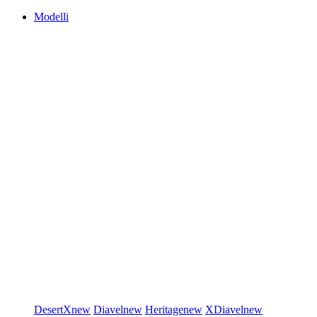
Modelli
DesertX
new
Diavel
new
Heritage
new
XDiavel
new