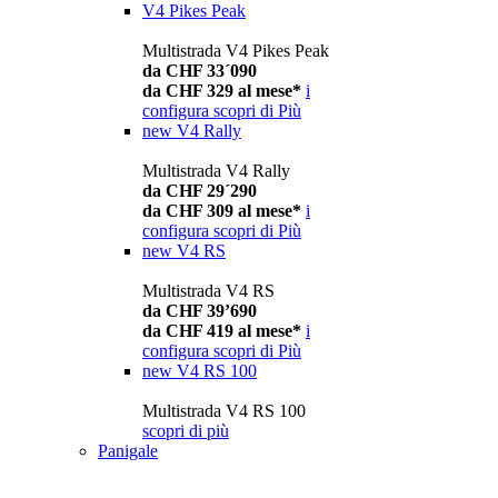
V4 Pikes Peak
Multistrada V4 Pikes Peak
da CHF 33´090
da CHF 329 al mese*
i
configura
scopri di Più
new
V4 Rally
Multistrada V4 Rally
da CHF 29´290
da CHF 309 al mese*
i
configura
scopri di Più
new
V4 RS
Multistrada V4 RS
da CHF 39’690
da CHF 419 al mese*
i
configura
scopri di Più
new
V4 RS 100
Multistrada V4 RS 100
scopri di più
Panigale