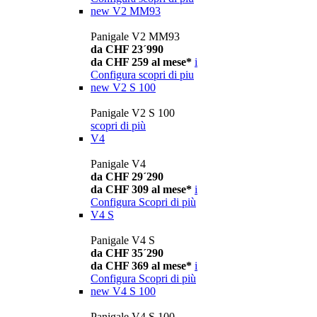
new
V2 MM93
Panigale V2 MM93
da CHF 23´990
da CHF 259 al mese*
i
Configura
scopri di piu
new
V2 S 100
Panigale V2 S 100
scopri di più
V4
Panigale V4
da CHF 29´290
da CHF 309 al mese*
i
Configura
Scopri di più
V4 S
Panigale V4 S
da CHF 35´290
da CHF 369 al mese*
i
Configura
Scopri di più
new
V4 S 100
Panigale V4 S 100