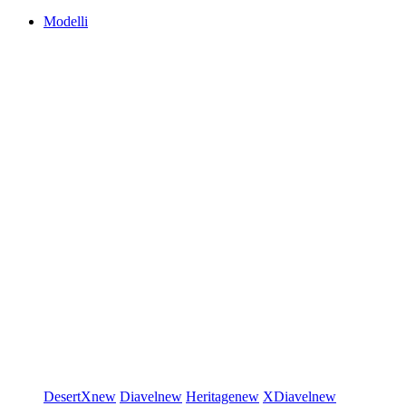
Modelli
DesertX
new
Diavel
new
Heritage
new
XDiavel
new