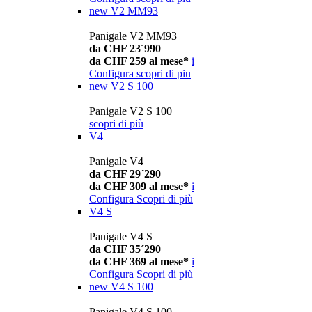
new
V2 MM93
Panigale V2 MM93
da CHF 23´990
da CHF 259 al mese*
i
Configura
scopri di piu
new
V2 S 100
Panigale V2 S 100
scopri di più
V4
Panigale V4
da CHF 29´290
da CHF 309 al mese*
i
Configura
Scopri di più
V4 S
Panigale V4 S
da CHF 35´290
da CHF 369 al mese*
i
Configura
Scopri di più
new
V4 S 100
Panigale V4 S 100