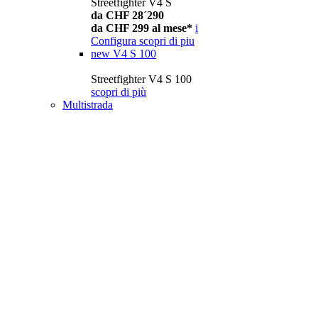
Streetfighter V4 S
da CHF 28´290
da CHF 299 al mese*
i
Configura
scopri di piu
new
V4 S 100
Streetfighter V4 S 100
scopri di più
Multistrada