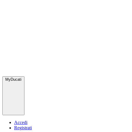
MyDucati
Accedi
Registrati