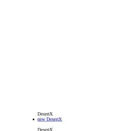
DesertX
new
DesertX
DesertX