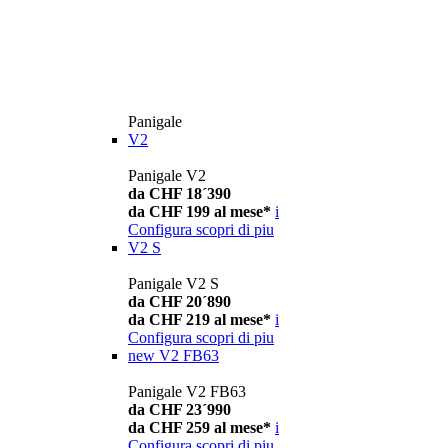
Panigale
V2
Panigale V2
da CHF 18´390
da CHF 199 al mese*
i
Configura
scopri di piu
V2 S
Panigale V2 S
da CHF 20´890
da CHF 219 al mese*
i
Configura
scopri di piu
new
V2 FB63
Panigale V2 FB63
da CHF 23´990
da CHF 259 al mese*
i
Configura
scopri di piu