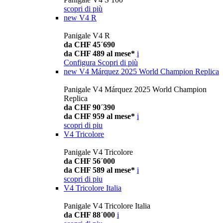
scopri di più
new
V4 R
Panigale V4 R
da CHF 45´690
da CHF 489 al mese*
i
Configura
Scopri di più
new
V4 Márquez 2025 World Champion Replica
Panigale V4 Márquez 2025 World Champion
Replica
da CHF 90´390
da CHF 959 al mese*
i
scopri di piu
V4 Tricolore
Panigale V4 Tricolore
da CHF 56´000
da CHF 589 al mese*
i
scopri di piu
V4 Tricolore Italia
Panigale V4 Tricolore Italia
da CHF 88´000
i