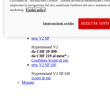
Cliccando su “Accetta tutti i cookie”, l'utente accetta di memorizzare i cook
da CHF 13´990
i
migliorare la navigazione del sito, analizzare l'utilizzo del sito e assistere ne
Configura
Scopri di più
marketing.
Cookie policy
new
V2
Hypermotard V2
Impostazioni cookie
ACCETTA TUTTI
da CHF 15´990
da CHF 169 al mese*
i
Configura
Scopri di più
new
V2 SP
Hypermotard V2
da CHF 20´490
da CHF 219 al mese*
i
Configura
Scopri di più
new
V2 SP 100
Hypermotard V2 SP 100
scopri di più
Monster