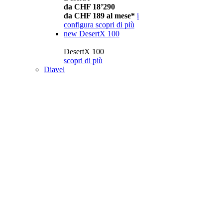
da CHF 18’290
da CHF 189 al mese*
i
configura
scopri di più
new
DesertX 100
DesertX 100
scopri di più
Diavel