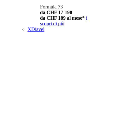
Formula 73
da CHF 17´190
da CHF 189 al mese*
i
scopri di più
XDiavel