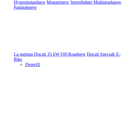
Hypermotard
new
Monster
new
Streetfighter
Multistrada
new
Panigale
new
La gamma Ducati
35 kW
Off-Road
new
Ducati Speciale
E-
Bike
DesertX