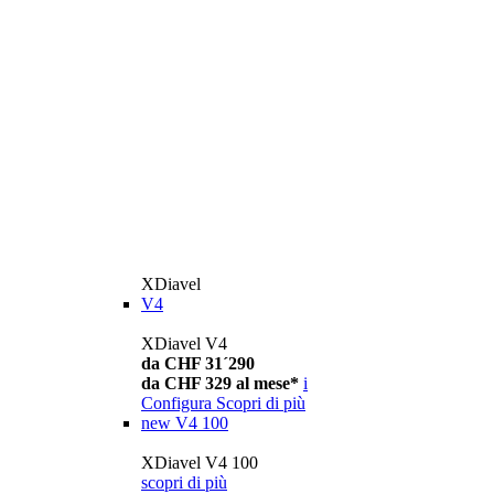
XDiavel
V4
XDiavel V4
da CHF 31´290
da CHF 329 al mese*
i
Configura
Scopri di più
new
V4 100
XDiavel V4 100
scopri di più