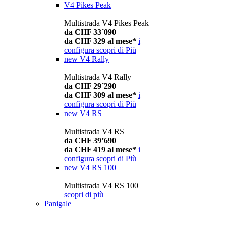
V4 Pikes Peak
Multistrada V4 Pikes Peak
da CHF 33´090
da CHF 329 al mese*
i
configura
scopri di Più
new
V4 Rally
Multistrada V4 Rally
da CHF 29´290
da CHF 309 al mese*
i
configura
scopri di Più
new
V4 RS
Multistrada V4 RS
da CHF 39’690
da CHF 419 al mese*
i
configura
scopri di Più
new
V4 RS 100
Multistrada V4 RS 100
scopri di più
Panigale