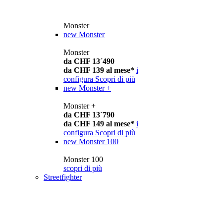
Monster
new
Monster
Monster
da CHF 13´490
da CHF 139 al mese*
i
configura
Scopri di più
new
Monster +
Monster +
da CHF 13´790
da CHF 149 al mese*
i
configura
Scopri di più
new
Monster 100
Monster 100
scopri di più
Streetfighter