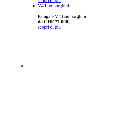
scopri di piu
V4 Lamborghini
Panigale V4 Lamborghini
da CHF 77´000
i
scopri di piu