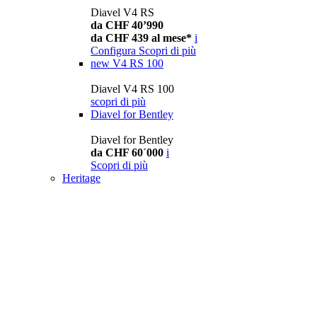
Diavel V4 RS
da CHF 40’990
da CHF 439 al mese*
i
Configura
Scopri di più
new
V4 RS 100
Diavel V4 RS 100
scopri di più
Diavel for Bentley
Diavel for Bentley
da CHF 60´000
i
Scopri di più
Heritage