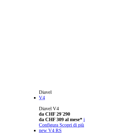
Diavel
V4
Diavel V4
da CHF 29´290
da CHF 309 al mese*
i
Configura
Scopri di più
new
V4 RS