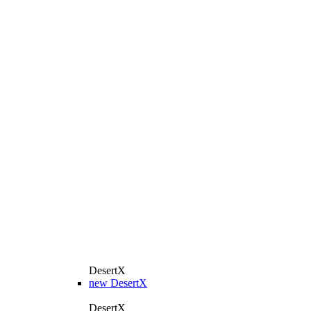
DesertX
new
DesertX
DesertX