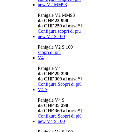
new
V2 MM93
Panigale V2 MM93
da CHF 23´990
da CHF 259 al mese*
i
Configura
scopri di piu
new
V2 S 100
Panigale V2 S 100
scopri di più
V4
Panigale V4
da CHF 29´290
da CHF 309 al mese*
i
Configura
Scopri di più
V4 S
Panigale V4 S
da CHF 35´290
da CHF 369 al mese*
i
Configura
Scopri di più
new
V4 S 100
Panigale V4 S 100