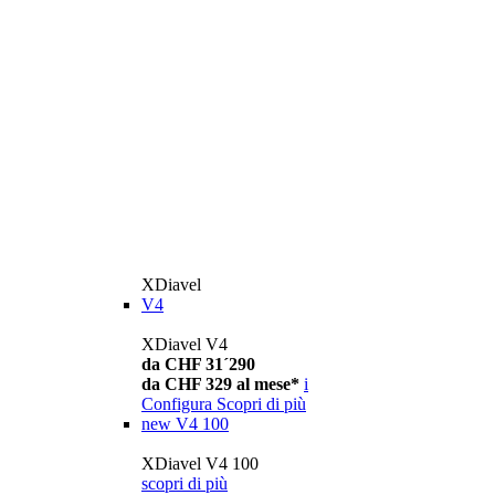
XDiavel
V4
XDiavel V4
da CHF 31´290
da CHF 329 al mese*
i
Configura
Scopri di più
new
V4 100
XDiavel V4 100
scopri di più