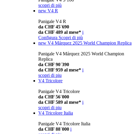
scopri di più
new
V4 R
Panigale V4 R
da CHF 45´690
da CHF 489 al mese*
i
Configura
Scopri di più
new
V4 Márquez 2025 World Champion Replica
Panigale V4 Márquez 2025 World Champion
Replica
da CHF 90´390
da CHF 959 al mese*
i
scopri di piu
V4 Tricolore
Panigale V4 Tricolore
da CHF 56´000
da CHF 589 al mese*
i
scopri di piu
V4 Tricolore Italia
Panigale V4 Tricolore Italia
da CHF 88´000
i