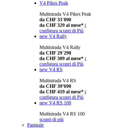
V4 Pikes Peak
Multistrada V4 Pikes Peak
da CHF 33´090
da CHF 329 al mese*
i
configura
scopri di Più
new
V4 Rally
Multistrada V4 Rally
da CHF 29´290
da CHF 309 al mese*
i
configura
scopri di Più
new
V4 RS
Multistrada V4 RS
da CHF 39’690
da CHF 419 al mese*
i
configura
scopri di Più
new
V4 RS 100
Multistrada V4 RS 100
scopri di più
Panigale