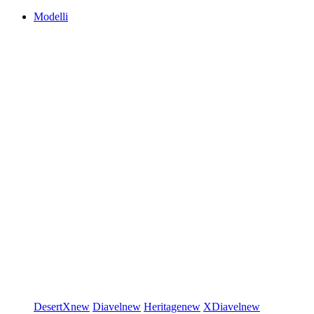
Modelli
DesertX
new
Diavel
new
Heritage
new
XDiavel
new