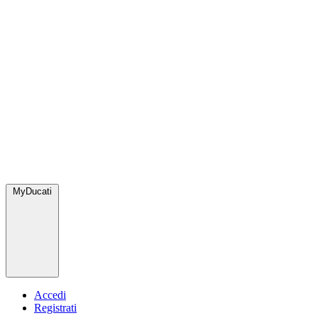
MyDucati
Accedi
Registrati