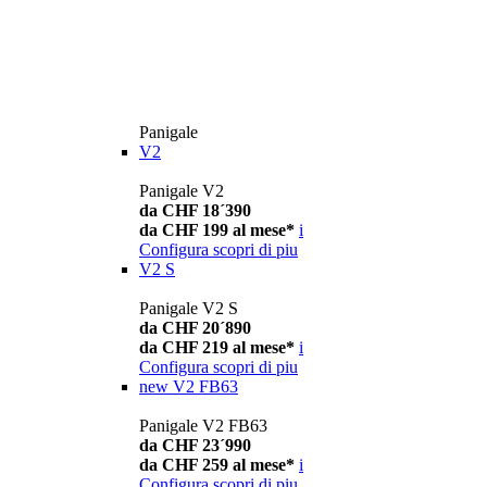
Panigale
V2
Panigale V2
da CHF 18´390
da CHF 199 al mese*
i
Configura
scopri di piu
V2 S
Panigale V2 S
da CHF 20´890
da CHF 219 al mese*
i
Configura
scopri di piu
new
V2 FB63
Panigale V2 FB63
da CHF 23´990
da CHF 259 al mese*
i
Configura
scopri di piu