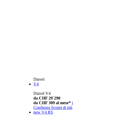
Diavel
V4
Diavel V4
da CHF 29´290
da CHF 309 al mese*
i
Configura
Scopri di più
new
V4 RS