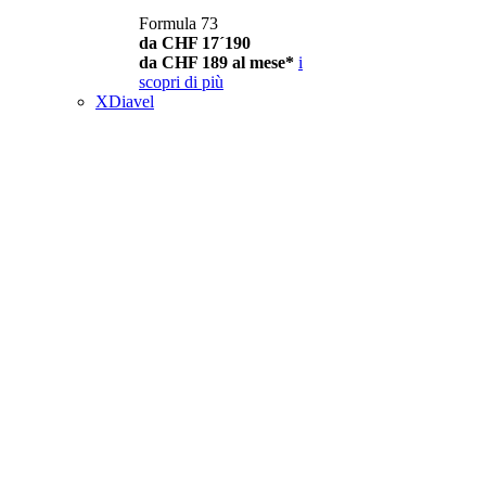
Formula 73
da CHF 17´190
da CHF 189 al mese*
i
scopri di più
XDiavel