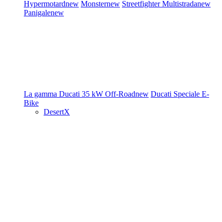
Hypermotard
new
Monster
new
Streetfighter
Multistrada
new
Panigale
new
La gamma Ducati
35 kW
Off-Road
new
Ducati Speciale
E-
Bike
DesertX