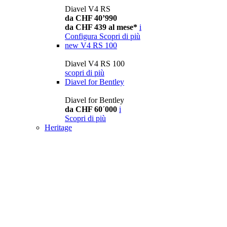
Diavel V4 RS
da CHF 40’990
da CHF 439 al mese*
i
Configura
Scopri di più
new
V4 RS 100
Diavel V4 RS 100
scopri di più
Diavel for Bentley
Diavel for Bentley
da CHF 60´000
i
Scopri di più
Heritage