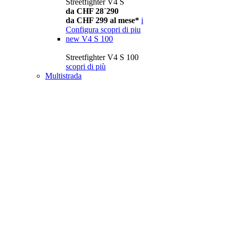
Streetfighter V4 S
da CHF 28´290
da CHF 299 al mese*
i
Configura
scopri di piu
new
V4 S 100
Streetfighter V4 S 100
scopri di più
Multistrada