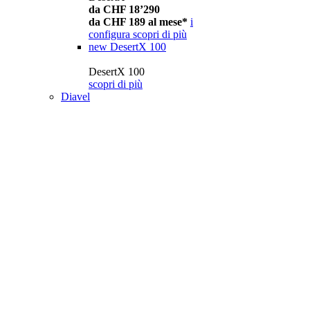
da CHF 18’290
da CHF 189 al mese*
i
configura
scopri di più
new
DesertX 100
DesertX 100
scopri di più
Diavel