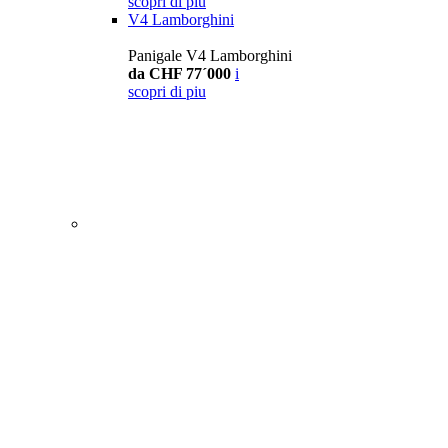
scopri di piu
V4 Lamborghini
Panigale V4 Lamborghini
da CHF 77´000
i
scopri di piu