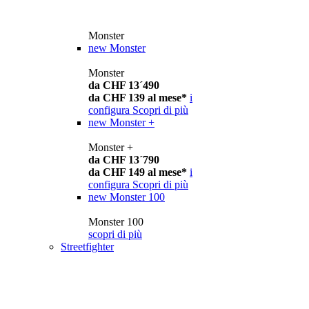
Monster
new
Monster
Monster
da CHF 13´490
da CHF 139 al mese*
i
configura
Scopri di più
new
Monster +
Monster +
da CHF 13´790
da CHF 149 al mese*
i
configura
Scopri di più
new
Monster 100
Monster 100
scopri di più
Streetfighter