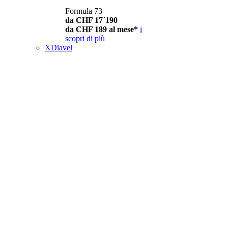
Formula 73
da CHF 17´190
da CHF 189 al mese*
i
scopri di più
XDiavel