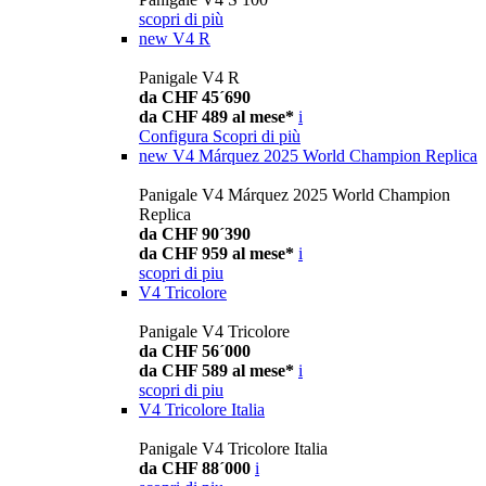
scopri di più
new
V4 R
Panigale V4 R
da CHF 45´690
da CHF 489 al mese*
i
Configura
Scopri di più
new
V4 Márquez 2025 World Champion Replica
Panigale V4 Márquez 2025 World Champion
Replica
da CHF 90´390
da CHF 959 al mese*
i
scopri di piu
V4 Tricolore
Panigale V4 Tricolore
da CHF 56´000
da CHF 589 al mese*
i
scopri di piu
V4 Tricolore Italia
Panigale V4 Tricolore Italia
da CHF 88´000
i