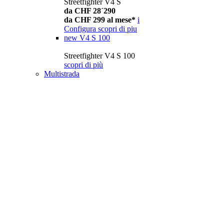
Streetfighter V4 S
da CHF 28´290
da CHF 299 al mese*
i
Configura
scopri di piu
new
V4 S 100
Streetfighter V4 S 100
scopri di più
Multistrada