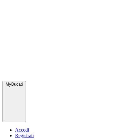
MyDucati
Accedi
Registrati