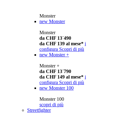
Monster
new
Monster
Monster
da CHF 13´490
da CHF 139 al mese*
i
configura
Scopri di più
new
Monster +
Monster +
da CHF 13´790
da CHF 149 al mese*
i
configura
Scopri di più
new
Monster 100
Monster 100
scopri di più
Streetfighter