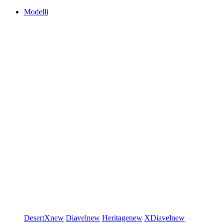
Modelli
DesertX
new
Diavel
new
Heritage
new
XDiavel
new