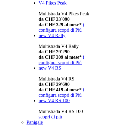
V4 Pikes Peak
Multistrada V4 Pikes Peak
da CHF 33´090
da CHF 329 al mese*
i
configura
scopri di Più
new
V4 Rally
Multistrada V4 Rally
da CHF 29´290
da CHF 309 al mese*
i
configura
scopri di Più
new
V4 RS
Multistrada V4 RS
da CHF 39’690
da CHF 419 al mese*
i
configura
scopri di Più
new
V4 RS 100
Multistrada V4 RS 100
scopri di più
Panigale