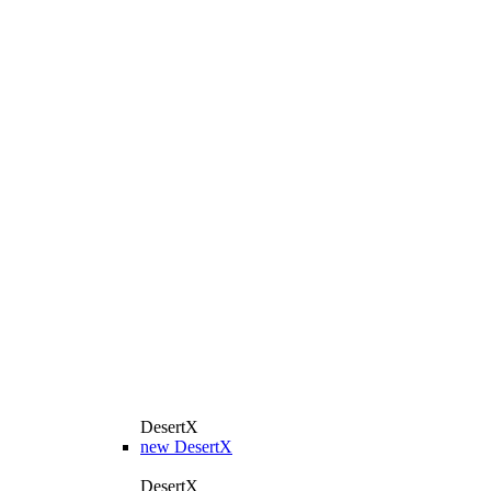
DesertX
new
DesertX
DesertX