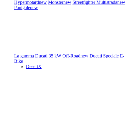
Hypermotard
new
Monster
new
Streetfighter
Multistrada
new
Panigale
new
La gamma Ducati
35 kW
Off-Road
new
Ducati Speciale
E-
Bike
DesertX