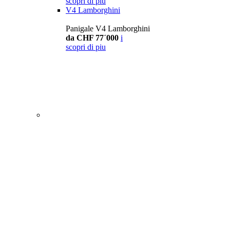
scopri di piu
V4 Lamborghini
Panigale V4 Lamborghini
da CHF 77´000
i
scopri di piu