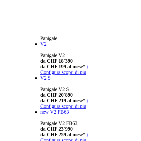
Panigale
V2
Panigale V2
da CHF 18´390
da CHF 199 al mese*
i
Configura
scopri di piu
V2 S
Panigale V2 S
da CHF 20´890
da CHF 219 al mese*
i
Configura
scopri di piu
new
V2 FB63
Panigale V2 FB63
da CHF 23´990
da CHF 259 al mese*
i
Configura
scopri di piu