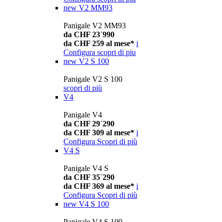
new
V2 MM93
Panigale V2 MM93
da CHF 23´990
da CHF 259 al mese*
i
Configura
scopri di piu
new
V2 S 100
Panigale V2 S 100
scopri di più
V4
Panigale V4
da CHF 29´290
da CHF 309 al mese*
i
Configura
Scopri di più
V4 S
Panigale V4 S
da CHF 35´290
da CHF 369 al mese*
i
Configura
Scopri di più
new
V4 S 100
Panigale V4 S 100