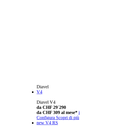
Diavel
V4
Diavel V4
da CHF 29´290
da CHF 309 al mese*
i
Configura
Scopri di più
new
V4 RS