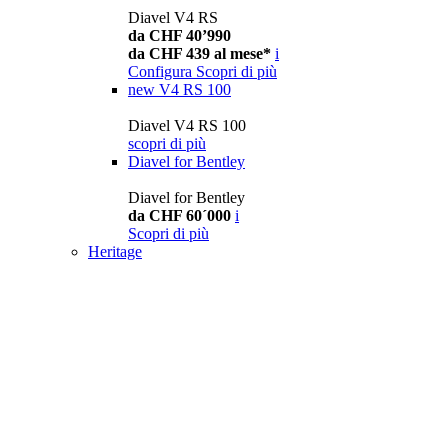
Diavel V4 RS
da CHF 40’990
da CHF 439 al mese*
i
Configura
Scopri di più
new
V4 RS 100
Diavel V4 RS 100
scopri di più
Diavel for Bentley
Diavel for Bentley
da CHF 60´000
i
Scopri di più
Heritage