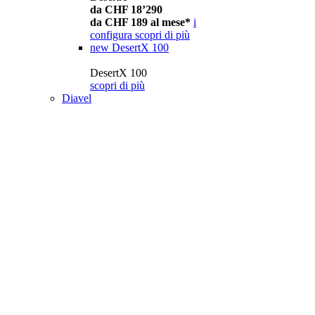
da CHF 18’290
da CHF 189 al mese*
i
configura
scopri di più
new
DesertX 100
DesertX 100
scopri di più
Diavel