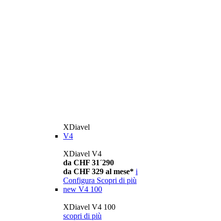
XDiavel
V4
XDiavel V4
da CHF 31´290
da CHF 329 al mese*
i
Configura
Scopri di più
new
V4 100
XDiavel V4 100
scopri di più