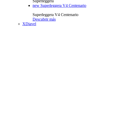
Superleggera
new
Superleggera V4 Centenario
Superleggera V4 Centenario
Descubrir más
XDiavel