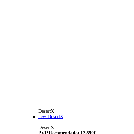
DesertX
new
DesertX
DesertX
PVP Recomendado: 17.590€
i