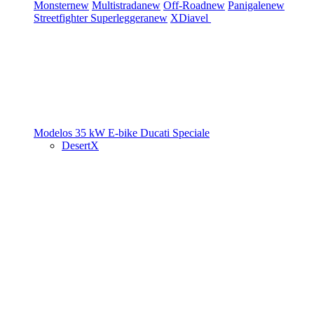
Monster
new
Multistrada
new
Off-Road
new
Panigale
new
Streetfighter
Superleggera
new
XDiavel
Modelos 35 kW
E-bike
Ducati Speciale
DesertX