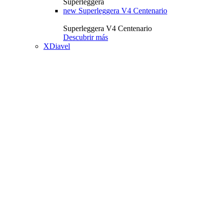
Superleggera
new
Superleggera V4 Centenario
Superleggera V4 Centenario
Descubrir más
XDiavel