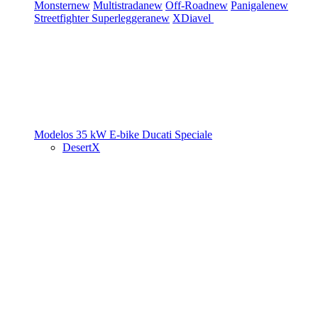
Monster
new
Multistrada
new
Off-Road
new
Panigale
new
Streetfighter
Superleggera
new
XDiavel
Modelos 35 kW
E-bike
Ducati Speciale
DesertX