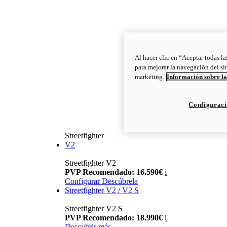
Al hacer clic en “Aceptar todas la
para mejorar la navegación del sit
marketing.
Información sobre la
Configuraci
Streetfighter
V2
Streetfighter V2
PVP Recomendado: 16.590€
i
Configurar
Descúbrela
Streetfighter V2 / V2 S
Streetfighter V2 S
PVP Recomendado: 18.990€
i
Descubrir más