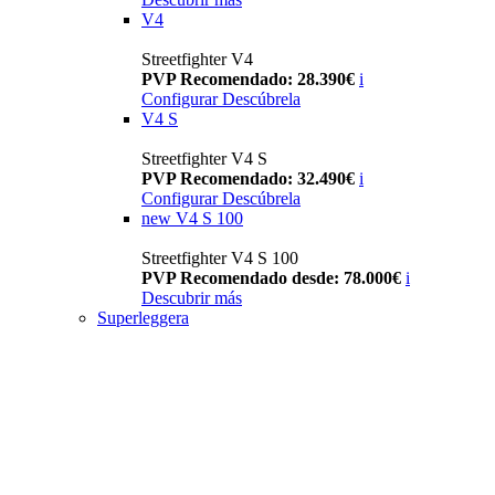
V4
Streetfighter V4
PVP Recomendado: 28.390€
i
Configurar
Descúbrela
V4 S
Streetfighter V4 S
PVP Recomendado: 32.490€
i
Configurar
Descúbrela
new
V4 S 100
Streetfighter V4 S 100
PVP Recomendado desde: 78.000€
i
Descubrir más
Superleggera