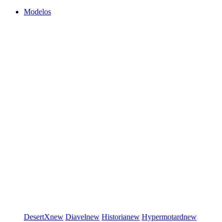
Modelos
DesertX
new
Diavel
new
Historia
new
Hypermotard
new