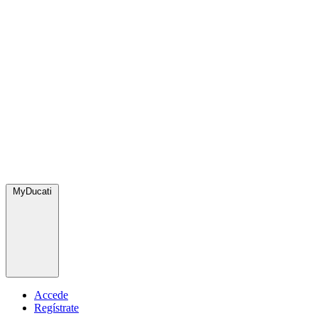
MyDucati
Accede
Regístrate