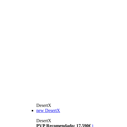
DesertX
new
DesertX
DesertX
PVP Recomendado: 17.590€
i