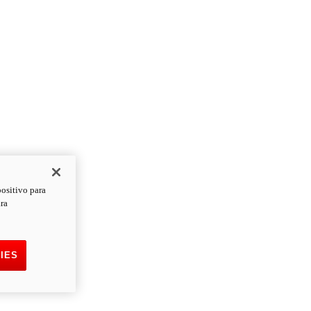
positivo para
ara
IES