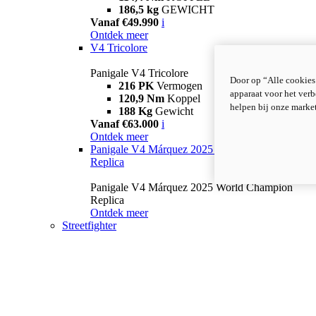
186,5 kg
GEWICHT
Vanaf €49.990
i
Ontdek meer
V4 Tricolore
Panigale V4 Tricolore
Door op “Alle cookies
216 PK
Vermogen
apparaat voor het verb
120,9 Nm
Koppel
helpen bij onze marke
188 Kg
Gewicht
Vanaf €63.000
i
Ontdek meer
Panigale V4 Márquez 2025 World Champion
Replica
Panigale V4 Márquez 2025 World Champion
Replica
Ontdek meer
Streetfighter