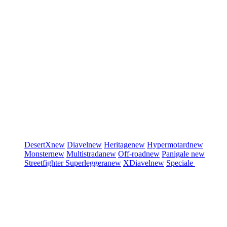
DesertX
new
Diavel
new
Heritage
new
Hypermotard
new
Monster
new
Multistrada
new
Off-road
new
Panigale
new
Streetfighter
Superleggera
new
XDiavel
new
Speciale