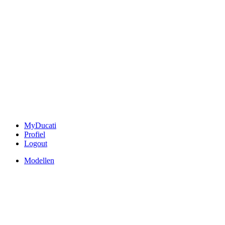
MyDucati
Profiel
Logout
Modellen