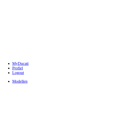
MyDucati
Profiel
Logout
Modellen