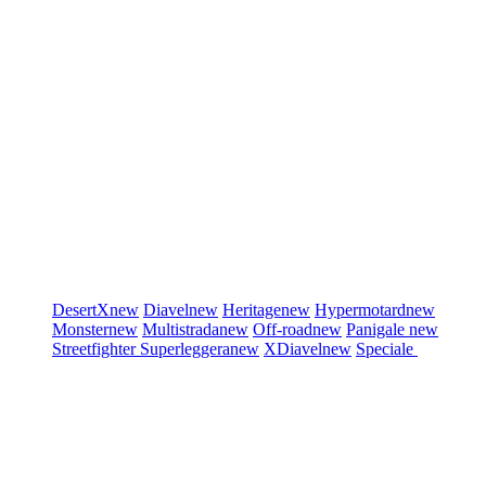
DesertX
new
Diavel
new
Heritage
new
Hypermotard
new
Monster
new
Multistrada
new
Off-road
new
Panigale
new
Streetfighter
Superleggera
new
XDiavel
new
Speciale