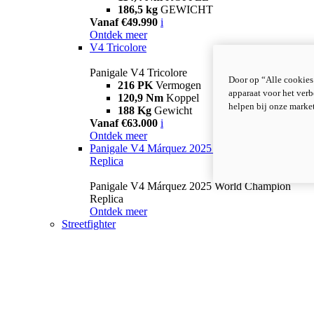
186,5 kg
GEWICHT
Vanaf €49.990
i
Ontdek meer
V4 Tricolore
Panigale V4 Tricolore
Door op “Alle cookies
216 PK
Vermogen
apparaat voor het verb
120,9 Nm
Koppel
helpen bij onze marke
188 Kg
Gewicht
Vanaf €63.000
i
Ontdek meer
Panigale V4 Márquez 2025 World Champion
Replica
Panigale V4 Márquez 2025 World Champion
Replica
Ontdek meer
Streetfighter