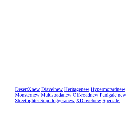
DesertX
new
Diavel
new
Heritage
new
Hypermotard
new
Monster
new
Multistrada
new
Off-road
new
Panigale
new
Streetfighter
Superleggera
new
XDiavel
new
Speciale