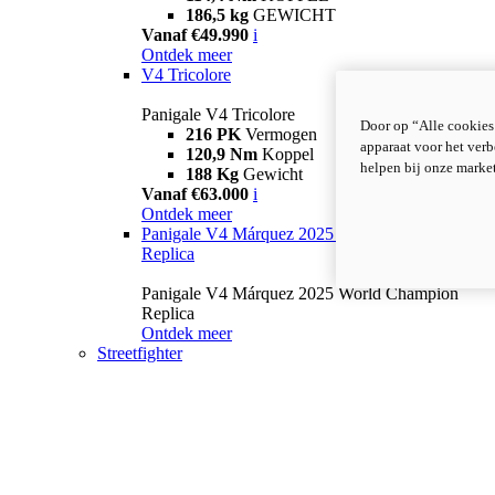
186,5 kg
GEWICHT
Vanaf €49.990
i
Ontdek meer
V4 Tricolore
Panigale V4 Tricolore
Door op “Alle cookies
216 PK
Vermogen
apparaat voor het verb
120,9 Nm
Koppel
helpen bij onze marke
188 Kg
Gewicht
Vanaf €63.000
i
Ontdek meer
Panigale V4 Márquez 2025 World Champion
Replica
Panigale V4 Márquez 2025 World Champion
Replica
Ontdek meer
Streetfighter