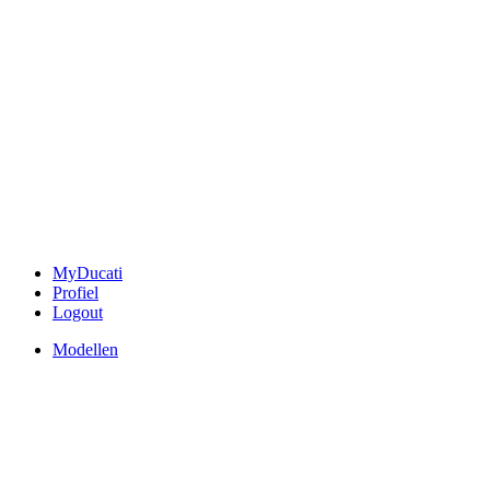
MyDucati
Profiel
Logout
Modellen