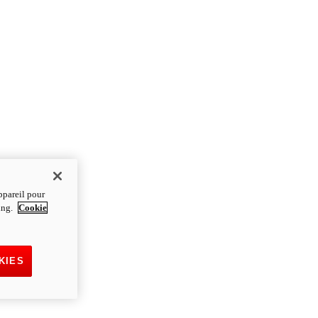
ppareil pour
ting.
Cookie
KIES