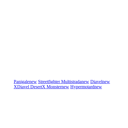
Panigale
new
Streetfighter
Multistrada
new
Diavel
new
XDiavel
DesertX
Monster
new
Hypermotard
new