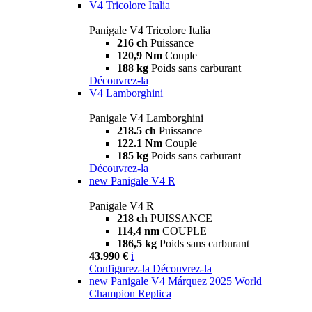
V4 Tricolore Italia
Panigale V4 Tricolore Italia
216 ch
Puissance
120,9 Nm
Couple
188 kg
Poids sans carburant
Découvrez-la
V4 Lamborghini
Panigale V4 Lamborghini
218.5 ch
Puissance
122.1 Nm
Couple
185 kg
Poids sans carburant
Découvrez-la
new
Panigale V4 R
Panigale V4 R
218 ch
PUISSANCE
114,4 nm
COUPLE
186,5 kg
Poids sans carburant
43.990 €
i
Configurez-la
Découvrez-la
new
Panigale V4 Márquez 2025 World
Champion Replica