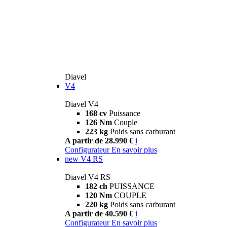
Diavel
V4
Diavel V4
168 cv
Puissance
126 Nm
Couple
223 kg
Poids sans carburant
A partir de 28.990 €
i
Configurateur
En savoir plus
new
V4 RS
Diavel V4 RS
182 ch
PUISSANCE
120 Nm
COUPLE
220 kg
Poids sans carburant
A partir de 40.590 €
i
Configurateur
En savoir plus