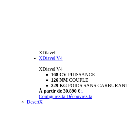
XDiavel
XDiavel V4
XDiavel V4
168 CV
PUISSANCE
126 NM
COUPLE
229 KG
POIDS SANS CARBURANT
À partir de 30.890 €
i
Configurez-la
Découvrez-la
DesertX