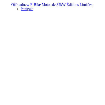
Offroad
new
E-Bike
Motos de 35kW
Éditions Limitées
Panigale