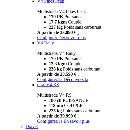
V4 Pikes Peak
Multistrada V4 Pikes Peak
170 PK
Puissance
17,7 kgm
Couple
227 Kg
Poids sans carburant
A partir de 33.890 €
i
Configurer
Découvrir plus
V4 Rally
Multistrada V4 Rally
170 PK
Puissance
12,3 kgm
Couple
238 kg
Poids sans carburant
A partir de 28.590 €
i
Configurez-la
Découvrez-la
new
V4 RS
Multistrada V4 RS
180 ch
PUISSANCE
118 nm
COUPLE
225 kg
Poids sans carburant
A partir de 39.990 €
i
Configurez-la
En savoir plus
Diavel