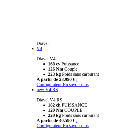
Diavel
V4
Diavel V4
168 cv
Puissance
126 Nm
Couple
223 kg
Poids sans carburant
A partir de 28.990 €
i
Configurateur
En savoir plus
new
V4 RS
Diavel V4 RS
182 ch
PUISSANCE
120 Nm
COUPLE
220 kg
Poids sans carburant
A partir de 40.590 €
i
Configurateur
En savoir plus