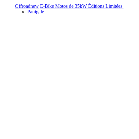
Offroad
new
E-Bike
Motos de 35kW
Éditions Limitées
Panigale