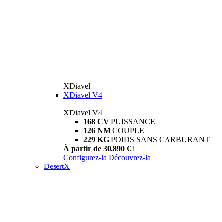
XDiavel
XDiavel V4
XDiavel V4
168 CV
PUISSANCE
126 NM
COUPLE
229 KG
POIDS SANS CARBURANT
À partir de 30.890 €
i
Configurez-la
Découvrez-la
DesertX