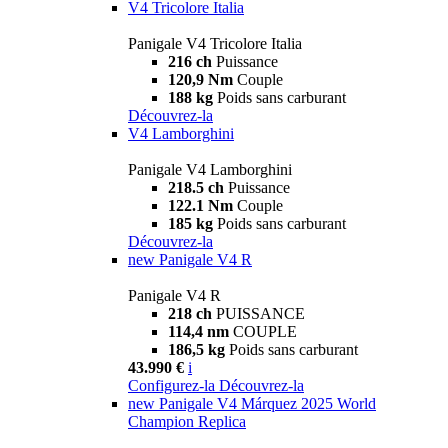
V4 Tricolore Italia
Panigale V4 Tricolore Italia
216 ch
Puissance
120,9 Nm
Couple
188 kg
Poids sans carburant
Découvrez-la
V4 Lamborghini
Panigale V4 Lamborghini
218.5 ch
Puissance
122.1 Nm
Couple
185 kg
Poids sans carburant
Découvrez-la
new
Panigale V4 R
Panigale V4 R
218 ch
PUISSANCE
114,4 nm
COUPLE
186,5 kg
Poids sans carburant
43.990 €
i
Configurez-la
Découvrez-la
new
Panigale V4 Márquez 2025 World
Champion Replica