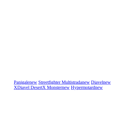
Panigale
new
Streetfighter
Multistrada
new
Diavel
new
XDiavel
DesertX
Monster
new
Hypermotard
new