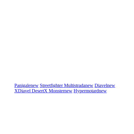
Panigale
new
Streetfighter
Multistrada
new
Diavel
new
XDiavel
DesertX
Monster
new
Hypermotard
new