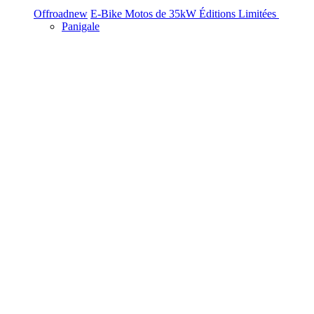
Offroad
new
E-Bike
Motos de 35kW
Éditions Limitées
Panigale