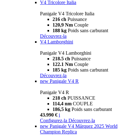
V4 Tricolore Italia
Panigale V4 Tricolore Italia
216 ch
Puissance
120,9 Nm
Couple
188 kg
Poids sans carburant
Découvrez-la
V4 Lamborghini
Panigale V4 Lamborghini
218.5 ch
Puissance
122.1 Nm
Couple
185 kg
Poids sans carburant
Découvrez-la
new
Panigale V4 R
Panigale V4 R
218 ch
PUISSANCE
114,4 nm
COUPLE
186,5 kg
Poids sans carburant
43.990 €
i
Configurez-la
Découvrez-la
new
Panigale V4 Márquez 2025 World
Champion Replica