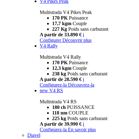
V4 Pikes Peak
Multistrada V4 Pikes Peak
170 PK
Puissance
17,7 kgm
Couple
227 Kg
Poids sans carburant
A partir de 33.890 €
i
Configurer
Découvrir plus
V4 Rally
Multistrada V4 Rally
170 PK
Puissance
12,3 kgm
Couple
238 kg
Poids sans carburant
A partir de 28.590 €
i
Configurez-la
Découvrez-la
new
V4 RS
Multistrada V4 RS
180 ch
PUISSANCE
118 nm
COUPLE
225 kg
Poids sans carburant
A partir de 39.990 €
i
Configurez-la
En savoir plus
Diavel