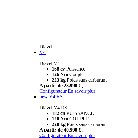
Diavel
V4
Diavel V4
168 cv
Puissance
126 Nm
Couple
223 kg
Poids sans carburant
A partir de 28.990 €
i
Configurateur
En savoir plus
new
V4 RS
Diavel V4 RS
182 ch
PUISSANCE
120 Nm
COUPLE
220 kg
Poids sans carburant
A partir de 40.590 €
i
Configurateur
En savoir plus