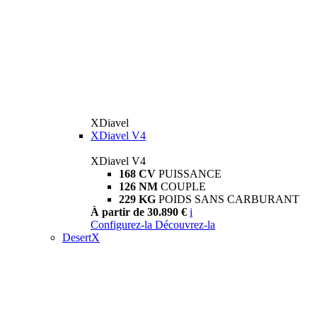
XDiavel
XDiavel V4
XDiavel V4
168 CV
PUISSANCE
126 NM
COUPLE
229 KG
POIDS SANS CARBURANT
À partir de 30.890 €
i
Configurez-la
Découvrez-la
DesertX