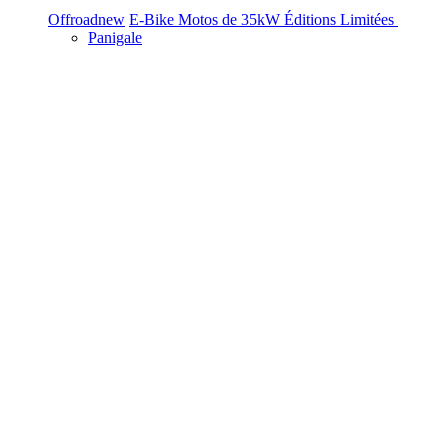
Offroad
new
E-Bike
Motos de 35kW
Éditions Limitées
Panigale