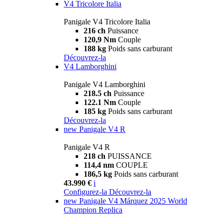
V4 Tricolore Italia
Panigale V4 Tricolore Italia
216 ch
Puissance
120,9 Nm
Couple
188 kg
Poids sans carburant
Découvrez-la
V4 Lamborghini
Panigale V4 Lamborghini
218.5 ch
Puissance
122.1 Nm
Couple
185 kg
Poids sans carburant
Découvrez-la
new
Panigale V4 R
Panigale V4 R
218 ch
PUISSANCE
114,4 nm
COUPLE
186,5 kg
Poids sans carburant
43.990 €
i
Configurez-la
Découvrez-la
new
Panigale V4 Márquez 2025 World
Champion Replica