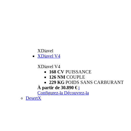
XDiavel
XDiavel V4
XDiavel V4
168 CV
PUISSANCE
126 NM
COUPLE
229 KG
POIDS SANS CARBURANT
À partir de 30.890 €
i
Configurez-la
Découvrez-la
DesertX