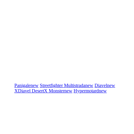
Panigale
new
Streetfighter
Multistrada
new
Diavel
new
XDiavel
DesertX
Monster
new
Hypermotard
new