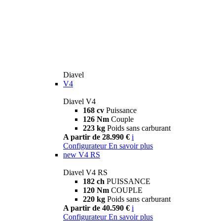
Diavel
V4
Diavel V4
168 cv
Puissance
126 Nm
Couple
223 kg
Poids sans carburant
A partir de 28.990 €
i
Configurateur
En savoir plus
new
V4 RS
Diavel V4 RS
182 ch
PUISSANCE
120 Nm
COUPLE
220 kg
Poids sans carburant
A partir de 40.590 €
i
Configurateur
En savoir plus