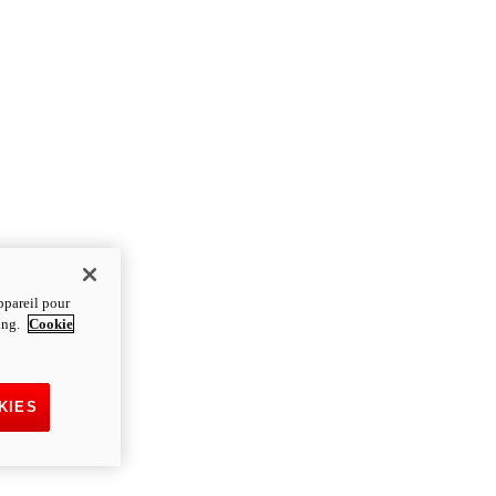
ppareil pour
ting.
Cookie
KIES