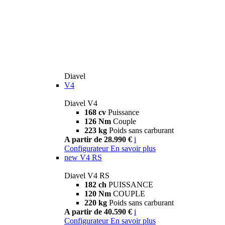
Diavel
V4
Diavel V4
168 cv
Puissance
126 Nm
Couple
223 kg
Poids sans carburant
A partir de 28.990 €
i
Configurateur
En savoir plus
new
V4 RS
Diavel V4 RS
182 ch
PUISSANCE
120 Nm
COUPLE
220 kg
Poids sans carburant
A partir de 40.590 €
i
Configurateur
En savoir plus