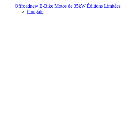
Offroad
new
E-Bike
Motos de 35kW
Éditions Limitées
Panigale