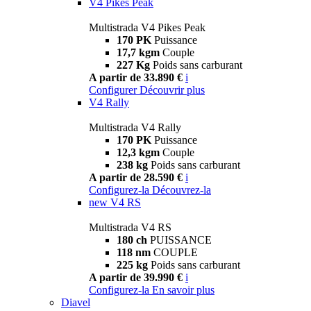
V4 Pikes Peak
Multistrada V4 Pikes Peak
170 PK
Puissance
17,7 kgm
Couple
227 Kg
Poids sans carburant
A partir de 33.890 €
i
Configurer
Découvrir plus
V4 Rally
Multistrada V4 Rally
170 PK
Puissance
12,3 kgm
Couple
238 kg
Poids sans carburant
A partir de 28.590 €
i
Configurez-la
Découvrez-la
new
V4 RS
Multistrada V4 RS
180 ch
PUISSANCE
118 nm
COUPLE
225 kg
Poids sans carburant
A partir de 39.990 €
i
Configurez-la
En savoir plus
Diavel