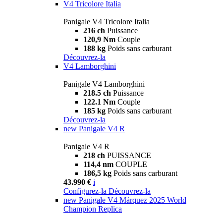
V4 Tricolore Italia
Panigale V4 Tricolore Italia
216 ch
Puissance
120,9 Nm
Couple
188 kg
Poids sans carburant
Découvrez-la
V4 Lamborghini
Panigale V4 Lamborghini
218.5 ch
Puissance
122.1 Nm
Couple
185 kg
Poids sans carburant
Découvrez-la
new
Panigale V4 R
Panigale V4 R
218 ch
PUISSANCE
114,4 nm
COUPLE
186,5 kg
Poids sans carburant
43.990 €
i
Configurez-la
Découvrez-la
new
Panigale V4 Márquez 2025 World
Champion Replica