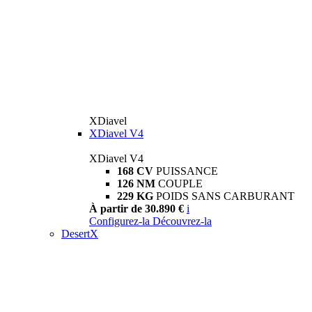
XDiavel
XDiavel V4
XDiavel V4
168 CV
PUISSANCE
126 NM
COUPLE
229 KG
POIDS SANS CARBURANT
À partir de 30.890 €
i
Configurez-la
Découvrez-la
DesertX