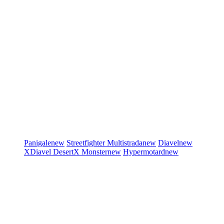
Panigale
new
Streetfighter
Multistrada
new
Diavel
new
XDiavel
DesertX
Monster
new
Hypermotard
new