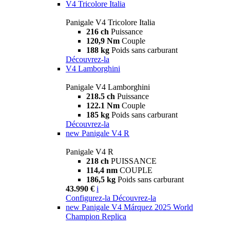
V4 Tricolore Italia
Panigale V4 Tricolore Italia
216 ch
Puissance
120,9 Nm
Couple
188 kg
Poids sans carburant
Découvrez-la
V4 Lamborghini
Panigale V4 Lamborghini
218.5 ch
Puissance
122.1 Nm
Couple
185 kg
Poids sans carburant
Découvrez-la
new
Panigale V4 R
Panigale V4 R
218 ch
PUISSANCE
114,4 nm
COUPLE
186,5 kg
Poids sans carburant
43.990 €
i
Configurez-la
Découvrez-la
new
Panigale V4 Márquez 2025 World
Champion Replica