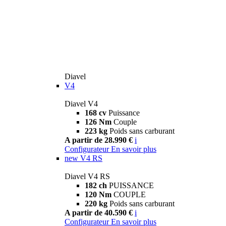
Diavel
V4
Diavel V4
168 cv
Puissance
126 Nm
Couple
223 kg
Poids sans carburant
A partir de 28.990 €
i
Configurateur
En savoir plus
new
V4 RS
Diavel V4 RS
182 ch
PUISSANCE
120 Nm
COUPLE
220 kg
Poids sans carburant
A partir de 40.590 €
i
Configurateur
En savoir plus