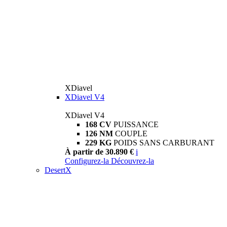
XDiavel
XDiavel V4
XDiavel V4
168 CV
PUISSANCE
126 NM
COUPLE
229 KG
POIDS SANS CARBURANT
À partir de 30.890 €
i
Configurez-la
Découvrez-la
DesertX