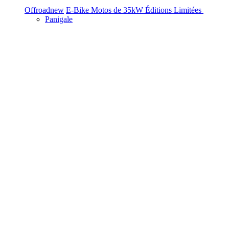
Offroad
new
E-Bike
Motos de 35kW
Éditions Limitées
Panigale