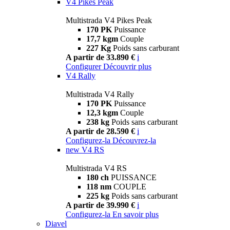
V4 Pikes Peak
Multistrada V4 Pikes Peak
170 PK
Puissance
17,7 kgm
Couple
227 Kg
Poids sans carburant
A partir de 33.890 €
i
Configurer
Découvrir plus
V4 Rally
Multistrada V4 Rally
170 PK
Puissance
12,3 kgm
Couple
238 kg
Poids sans carburant
A partir de 28.590 €
i
Configurez-la
Découvrez-la
new
V4 RS
Multistrada V4 RS
180 ch
PUISSANCE
118 nm
COUPLE
225 kg
Poids sans carburant
A partir de 39.990 €
i
Configurez-la
En savoir plus
Diavel