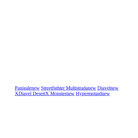
Panigale
new
Streetfighter
Multistrada
new
Diavel
new
XDiavel
DesertX
Monster
new
Hypermotard
new