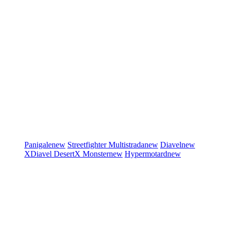
Panigale
new
Streetfighter
Multistrada
new
Diavel
new
XDiavel
DesertX
Monster
new
Hypermotard
new