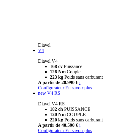
Diavel
V4
Diavel V4
168 cv
Puissance
126 Nm
Couple
223 kg
Poids sans carburant
A partir de 28.990 €
i
Configurateur
En savoir plus
new
V4 RS
Diavel V4 RS
182 ch
PUISSANCE
120 Nm
COUPLE
220 kg
Poids sans carburant
A partir de 40.590 €
i
Configurateur
En savoir plus