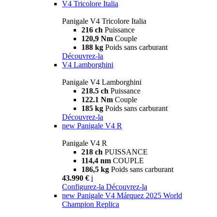
V4 Tricolore Italia
Panigale V4 Tricolore Italia
216 ch
Puissance
120,9 Nm
Couple
188 kg
Poids sans carburant
Découvrez-la
V4 Lamborghini
Panigale V4 Lamborghini
218.5 ch
Puissance
122.1 Nm
Couple
185 kg
Poids sans carburant
Découvrez-la
new
Panigale V4 R
Panigale V4 R
218 ch
PUISSANCE
114,4 nm
COUPLE
186,5 kg
Poids sans carburant
43.990 €
i
Configurez-la
Découvrez-la
new
Panigale V4 Márquez 2025 World
Champion Replica