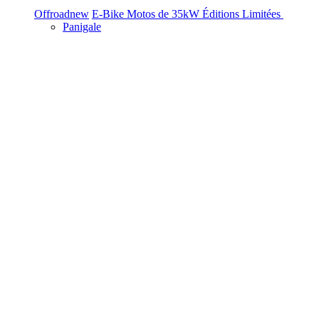
Offroad
new
E-Bike
Motos de 35kW
Éditions Limitées
Panigale