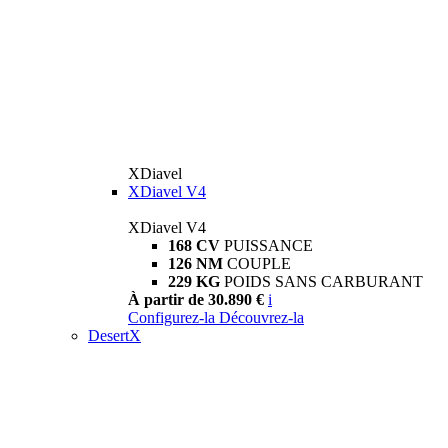
XDiavel
XDiavel V4
XDiavel V4
168 CV
PUISSANCE
126 NM
COUPLE
229 KG
POIDS SANS CARBURANT
À partir de 30.890 €
i
Configurez-la
Découvrez-la
DesertX