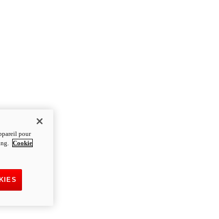
ppareil pour
ting.
Cookie
KIES