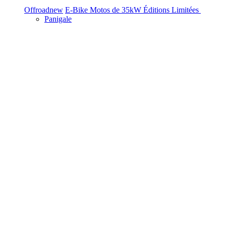
Offroad
new
E-Bike
Motos de 35kW
Éditions Limitées
Panigale