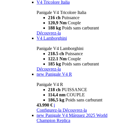
V4 Tricolore Italia
Panigale V4 Tricolore Italia
216 ch
Puissance
120,9 Nm
Couple
188 kg
Poids sans carburant
Découvrez-la
V4 Lamborghini
Panigale V4 Lamborghini
218.5 ch
Puissance
122.1 Nm
Couple
185 kg
Poids sans carburant
Découvrez-la
new
Panigale V4 R
Panigale V4 R
218 ch
PUISSANCE
114,4 nm
COUPLE
186,5 kg
Poids sans carburant
43.990 €
i
Configurez-la
Découvrez-la
new
Panigale V4 Márquez 2025 World
Champion Replica