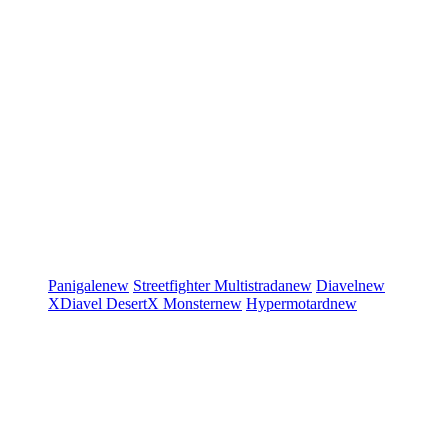
Panigale
new
Streetfighter
Multistrada
new
Diavel
new
XDiavel
DesertX
Monster
new
Hypermotard
new