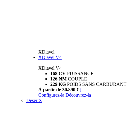
XDiavel
XDiavel V4
XDiavel V4
168 CV
PUISSANCE
126 NM
COUPLE
229 KG
POIDS SANS CARBURANT
À partir de 30.890 €
i
Configurez-la
Découvrez-la
DesertX