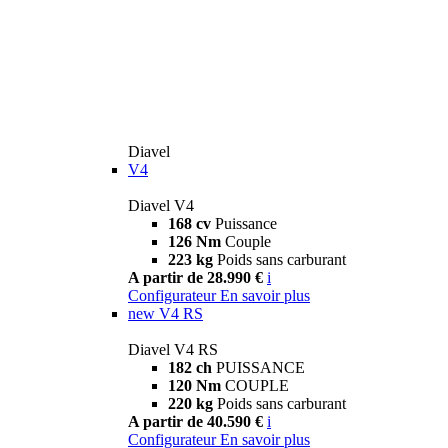
Diavel
V4
Diavel V4
168 cv
Puissance
126 Nm
Couple
223 kg
Poids sans carburant
A partir de 28.990 €
i
Configurateur
En savoir plus
new
V4 RS
Diavel V4 RS
182 ch
PUISSANCE
120 Nm
COUPLE
220 kg
Poids sans carburant
A partir de 40.590 €
i
Configurateur
En savoir plus