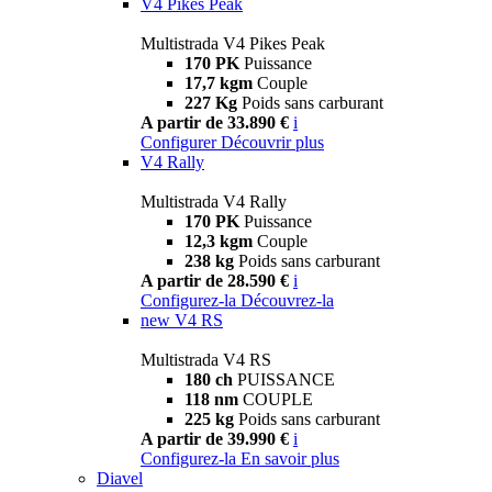
V4 Pikes Peak
Multistrada V4 Pikes Peak
170 PK
Puissance
17,7 kgm
Couple
227 Kg
Poids sans carburant
A partir de 33.890 €
i
Configurer
Découvrir plus
V4 Rally
Multistrada V4 Rally
170 PK
Puissance
12,3 kgm
Couple
238 kg
Poids sans carburant
A partir de 28.590 €
i
Configurez-la
Découvrez-la
new
V4 RS
Multistrada V4 RS
180 ch
PUISSANCE
118 nm
COUPLE
225 kg
Poids sans carburant
A partir de 39.990 €
i
Configurez-la
En savoir plus
Diavel