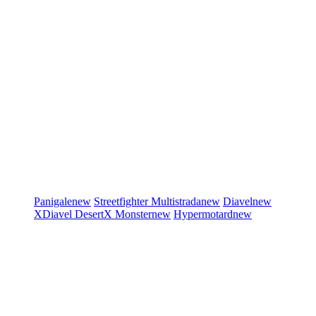
Panigale
new
Streetfighter
Multistrada
new
Diavel
new
XDiavel
DesertX
Monster
new
Hypermotard
new