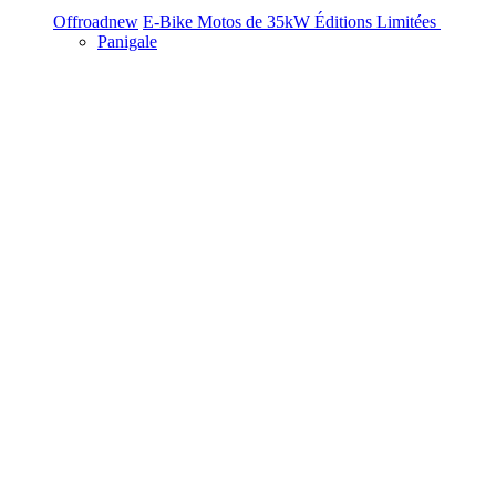
Offroad
new
E-Bike
Motos de 35kW
Éditions Limitées
Panigale