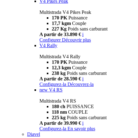
V4 Pikes Peak
Multistrada V4 Pikes Peak
170 PK
Puissance
17,7 kgm
Couple
227 Kg
Poids sans carburant
A partir de 33.890 €
i
Configurer
Découvrir plus
V4 Rally
Multistrada V4 Rally
170 PK
Puissance
12,3 kgm
Couple
238 kg
Poids sans carburant
A partir de 28.590 €
i
Configurez-la
Découvrez-la
new
V4 RS
Multistrada V4 RS
180 ch
PUISSANCE
118 nm
COUPLE
225 kg
Poids sans carburant
A partir de 39.990 €
i
Configurez-la
En savoir plus
Diavel