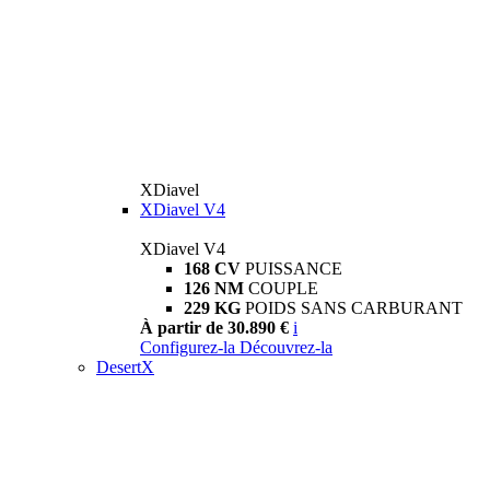
XDiavel
XDiavel V4
XDiavel V4
168 CV
PUISSANCE
126 NM
COUPLE
229 KG
POIDS SANS CARBURANT
À partir de 30.890 €
i
Configurez-la
Découvrez-la
DesertX