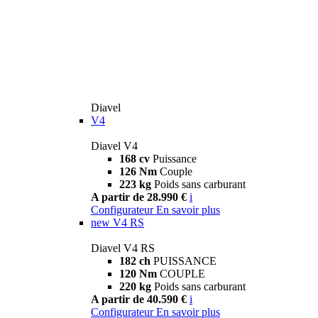
Diavel
V4
Diavel V4
168 cv
Puissance
126 Nm
Couple
223 kg
Poids sans carburant
A partir de 28.990 €
i
Configurateur
En savoir plus
new
V4 RS
Diavel V4 RS
182 ch
PUISSANCE
120 Nm
COUPLE
220 kg
Poids sans carburant
A partir de 40.590 €
i
Configurateur
En savoir plus