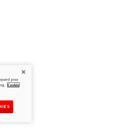
ppareil pour
ting.
Cookie
KIES