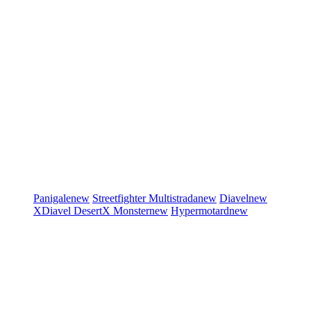
Panigale
new
Streetfighter
Multistrada
new
Diavel
new
XDiavel
DesertX
Monster
new
Hypermotard
new