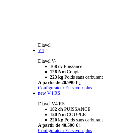
Diavel
V4
Diavel V4
168 cv
Puissance
126 Nm
Couple
223 kg
Poids sans carburant
A partir de 28.990 €
i
Configurateur
En savoir plus
new
V4 RS
Diavel V4 RS
182 ch
PUISSANCE
120 Nm
COUPLE
220 kg
Poids sans carburant
A partir de 40.590 €
i
Configurateur
En savoir plus