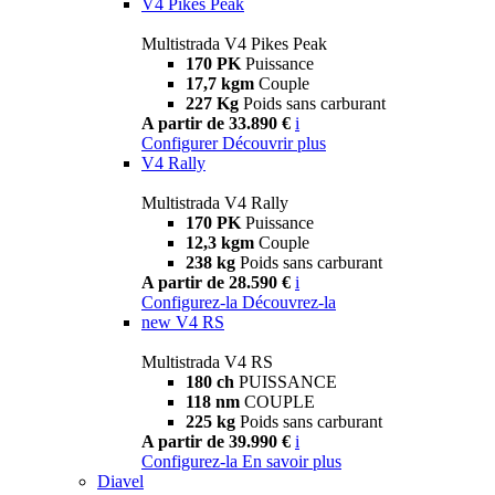
V4 Pikes Peak
Multistrada V4 Pikes Peak
170 PK
Puissance
17,7 kgm
Couple
227 Kg
Poids sans carburant
A partir de 33.890 €
i
Configurer
Découvrir plus
V4 Rally
Multistrada V4 Rally
170 PK
Puissance
12,3 kgm
Couple
238 kg
Poids sans carburant
A partir de 28.590 €
i
Configurez-la
Découvrez-la
new
V4 RS
Multistrada V4 RS
180 ch
PUISSANCE
118 nm
COUPLE
225 kg
Poids sans carburant
A partir de 39.990 €
i
Configurez-la
En savoir plus
Diavel