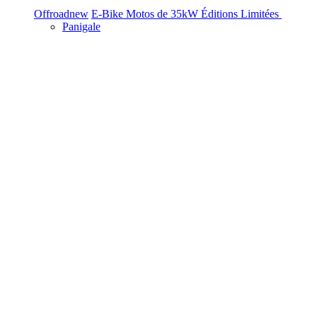
Offroad
new
E-Bike
Motos de 35kW
Éditions Limitées
Panigale