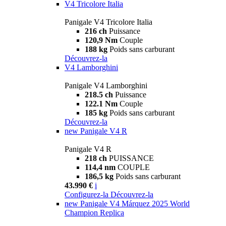
V4 Tricolore Italia
Panigale V4 Tricolore Italia
216 ch
Puissance
120,9 Nm
Couple
188 kg
Poids sans carburant
Découvrez-la
V4 Lamborghini
Panigale V4 Lamborghini
218.5 ch
Puissance
122.1 Nm
Couple
185 kg
Poids sans carburant
Découvrez-la
new
Panigale V4 R
Panigale V4 R
218 ch
PUISSANCE
114,4 nm
COUPLE
186,5 kg
Poids sans carburant
43.990 €
i
Configurez-la
Découvrez-la
new
Panigale V4 Márquez 2025 World
Champion Replica