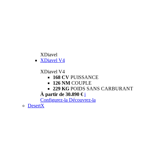
XDiavel
XDiavel V4
XDiavel V4
168 CV
PUISSANCE
126 NM
COUPLE
229 KG
POIDS SANS CARBURANT
À partir de 30.890 €
i
Configurez-la
Découvrez-la
DesertX