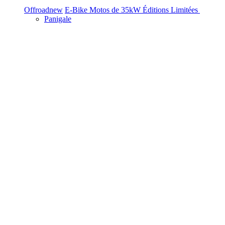
Offroad
new
E-Bike
Motos de 35kW
Éditions Limitées
Panigale