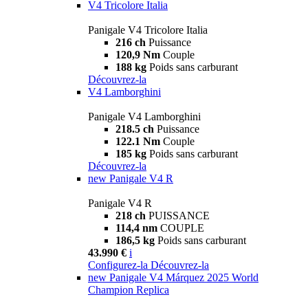
V4 Tricolore Italia
Panigale V4 Tricolore Italia
216 ch
Puissance
120,9 Nm
Couple
188 kg
Poids sans carburant
Découvrez-la
V4 Lamborghini
Panigale V4 Lamborghini
218.5 ch
Puissance
122.1 Nm
Couple
185 kg
Poids sans carburant
Découvrez-la
new
Panigale V4 R
Panigale V4 R
218 ch
PUISSANCE
114,4 nm
COUPLE
186,5 kg
Poids sans carburant
43.990 €
i
Configurez-la
Découvrez-la
new
Panigale V4 Márquez 2025 World
Champion Replica