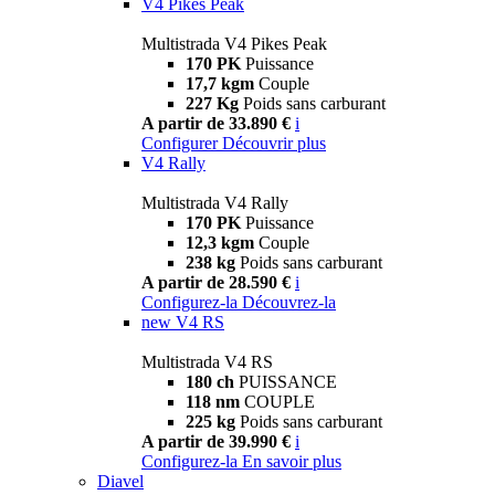
V4 Pikes Peak
Multistrada V4 Pikes Peak
170 PK
Puissance
17,7 kgm
Couple
227 Kg
Poids sans carburant
A partir de 33.890 €
i
Configurer
Découvrir plus
V4 Rally
Multistrada V4 Rally
170 PK
Puissance
12,3 kgm
Couple
238 kg
Poids sans carburant
A partir de 28.590 €
i
Configurez-la
Découvrez-la
new
V4 RS
Multistrada V4 RS
180 ch
PUISSANCE
118 nm
COUPLE
225 kg
Poids sans carburant
A partir de 39.990 €
i
Configurez-la
En savoir plus
Diavel