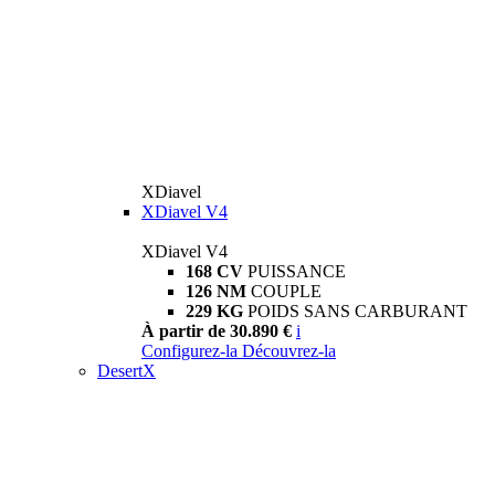
XDiavel
XDiavel V4
XDiavel V4
168 CV
PUISSANCE
126 NM
COUPLE
229 KG
POIDS SANS CARBURANT
À partir de 30.890 €
i
Configurez-la
Découvrez-la
DesertX