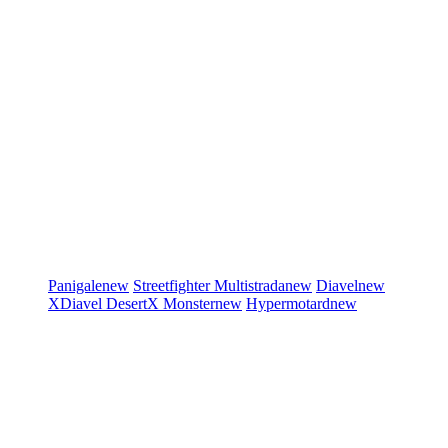
Panigale
new
Streetfighter
Multistrada
new
Diavel
new
XDiavel
DesertX
Monster
new
Hypermotard
new