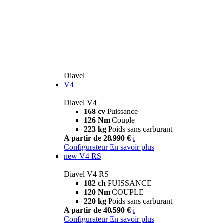
Diavel
V4
Diavel V4
168 cv
Puissance
126 Nm
Couple
223 kg
Poids sans carburant
A partir de 28.990 €
i
Configurateur
En savoir plus
new
V4 RS
Diavel V4 RS
182 ch
PUISSANCE
120 Nm
COUPLE
220 kg
Poids sans carburant
A partir de 40.590 €
i
Configurateur
En savoir plus