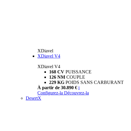
XDiavel
XDiavel V4
XDiavel V4
168 CV
PUISSANCE
126 NM
COUPLE
229 KG
POIDS SANS CARBURANT
À partir de 30.890 €
i
Configurez-la
Découvrez-la
DesertX