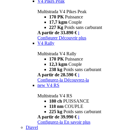
V4 Pikes Peak
Multistrada V4 Pikes Peak
170 PK
Puissance
17,7 kgm
Couple
227 Kg
Poids sans carburant
A partir de 33.890 €
i
Configurer
Découvrir plus
V4 Rally
Multistrada V4 Rally
170 PK
Puissance
12,3 kgm
Couple
238 kg
Poids sans carburant
A partir de 28.590 €
i
Configurez-la
Découvrez-la
new
V4 RS
Multistrada V4 RS
180 ch
PUISSANCE
118 nm
COUPLE
225 kg
Poids sans carburant
A partir de 39.990 €
i
Configurez-la
En savoir plus
Diavel