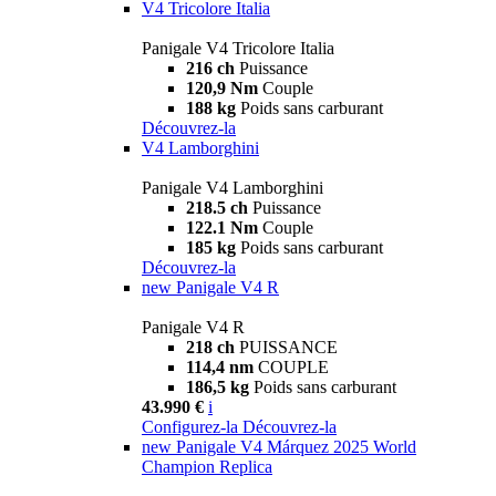
V4 Tricolore Italia
Panigale V4 Tricolore Italia
216 ch
Puissance
120,9 Nm
Couple
188 kg
Poids sans carburant
Découvrez-la
V4 Lamborghini
Panigale V4 Lamborghini
218.5 ch
Puissance
122.1 Nm
Couple
185 kg
Poids sans carburant
Découvrez-la
new
Panigale V4 R
Panigale V4 R
218 ch
PUISSANCE
114,4 nm
COUPLE
186,5 kg
Poids sans carburant
43.990 €
i
Configurez-la
Découvrez-la
new
Panigale V4 Márquez 2025 World
Champion Replica