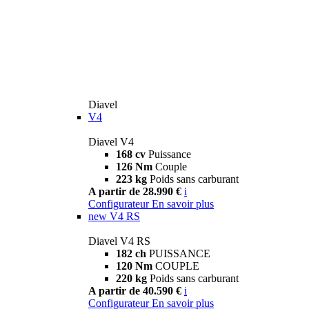
Diavel
V4
Diavel V4
168 cv
Puissance
126 Nm
Couple
223 kg
Poids sans carburant
A partir de 28.990 €
i
Configurateur
En savoir plus
new
V4 RS
Diavel V4 RS
182 ch
PUISSANCE
120 Nm
COUPLE
220 kg
Poids sans carburant
A partir de 40.590 €
i
Configurateur
En savoir plus