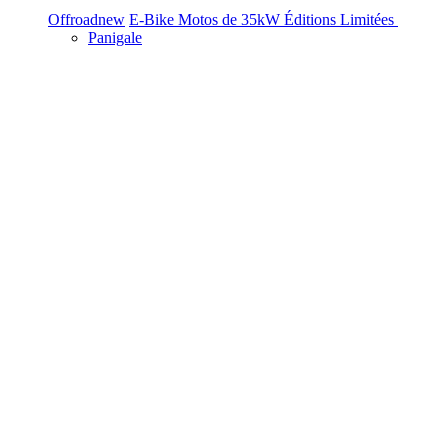
Offroad
new
E-Bike
Motos de 35kW
Éditions Limitées
Panigale