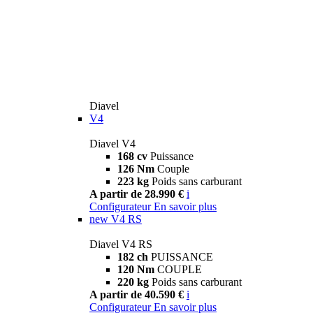
Diavel
V4
Diavel V4
168 cv
Puissance
126 Nm
Couple
223 kg
Poids sans carburant
A partir de 28.990 €
i
Configurateur
En savoir plus
new
V4 RS
Diavel V4 RS
182 ch
PUISSANCE
120 Nm
COUPLE
220 kg
Poids sans carburant
A partir de 40.590 €
i
Configurateur
En savoir plus