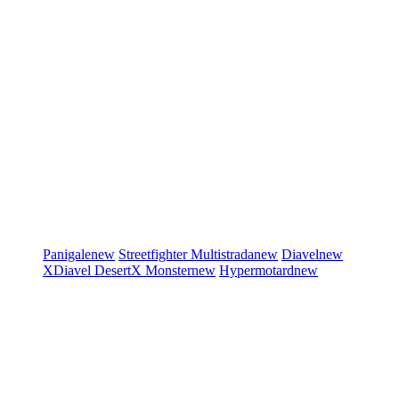
Panigale
new
Streetfighter
Multistrada
new
Diavel
new
XDiavel
DesertX
Monster
new
Hypermotard
new