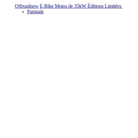
Offroad
new
E-Bike
Motos de 35kW
Éditions Limitées
Panigale