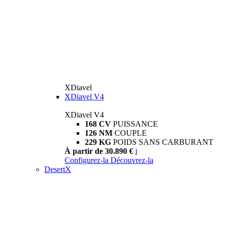
XDiavel
XDiavel V4
XDiavel V4
168 CV
PUISSANCE
126 NM
COUPLE
229 KG
POIDS SANS CARBURANT
À partir de 30.890 €
i
Configurez-la
Découvrez-la
DesertX