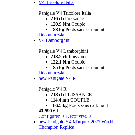
V4 Tricolore Italia
Panigale V4 Tricolore Italia
216 ch
Puissance
120,9 Nm
Couple
188 kg
Poids sans carburant
Découvrez-la
V4 Lamborghini
Panigale V4 Lamborghini
218.5 ch
Puissance
122.1 Nm
Couple
185 kg
Poids sans carburant
Découvrez-la
new
Panigale V4 R
Panigale V4 R
218 ch
PUISSANCE
114,4 nm
COUPLE
186,5 kg
Poids sans carburant
43.990 €
i
Configurez-la
Découvrez-la
new
Panigale V4 Márquez 2025 World
Champion Replica