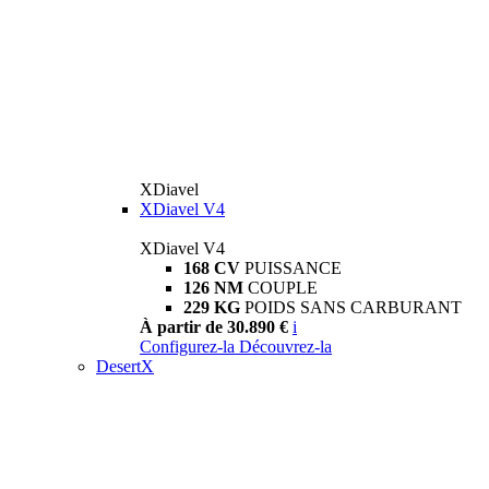
XDiavel
XDiavel V4
XDiavel V4
168 CV
PUISSANCE
126 NM
COUPLE
229 KG
POIDS SANS CARBURANT
À partir de 30.890 €
i
Configurez-la
Découvrez-la
DesertX