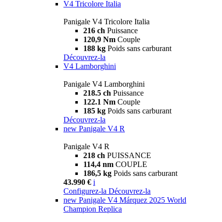
V4 Tricolore Italia
Panigale V4 Tricolore Italia
216 ch
Puissance
120,9 Nm
Couple
188 kg
Poids sans carburant
Découvrez-la
V4 Lamborghini
Panigale V4 Lamborghini
218.5 ch
Puissance
122.1 Nm
Couple
185 kg
Poids sans carburant
Découvrez-la
new
Panigale V4 R
Panigale V4 R
218 ch
PUISSANCE
114,4 nm
COUPLE
186,5 kg
Poids sans carburant
43.990 €
i
Configurez-la
Découvrez-la
new
Panigale V4 Márquez 2025 World
Champion Replica