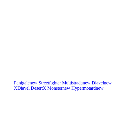
Panigale
new
Streetfighter
Multistrada
new
Diavel
new
XDiavel
DesertX
Monster
new
Hypermotard
new