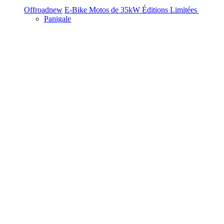
Offroad
new
E-Bike
Motos de 35kW
Éditions Limitées
Panigale