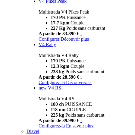
V4 Pikes Peak
Multistrada V4 Pikes Peak
170 PK
Puissance
17,7 kgm
Couple
227 Kg
Poids sans carburant
A partir de 33.890 €
i
Configurer
Découvrir plus
V4 Rally
Multistrada V4 Rally
170 PK
Puissance
12,3 kgm
Couple
238 kg
Poids sans carburant
A partir de 28.590 €
i
Configurez-la
Découvrez-la
new
V4 RS
Multistrada V4 RS
180 ch
PUISSANCE
118 nm
COUPLE
225 kg
Poids sans carburant
A partir de 39.990 €
i
Configurez-la
En savoir plus
Diavel