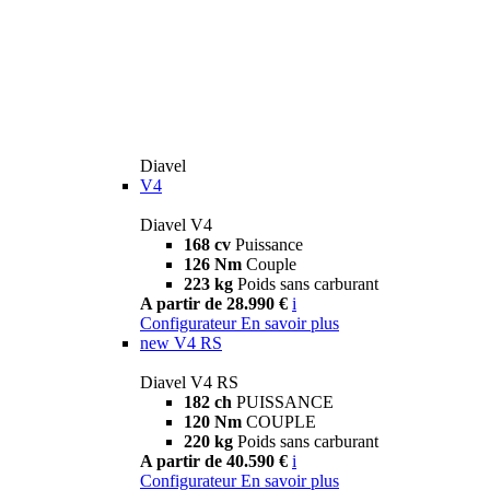
Diavel
V4
Diavel V4
168 cv
Puissance
126 Nm
Couple
223 kg
Poids sans carburant
A partir de 28.990 €
i
Configurateur
En savoir plus
new
V4 RS
Diavel V4 RS
182 ch
PUISSANCE
120 Nm
COUPLE
220 kg
Poids sans carburant
A partir de 40.590 €
i
Configurateur
En savoir plus