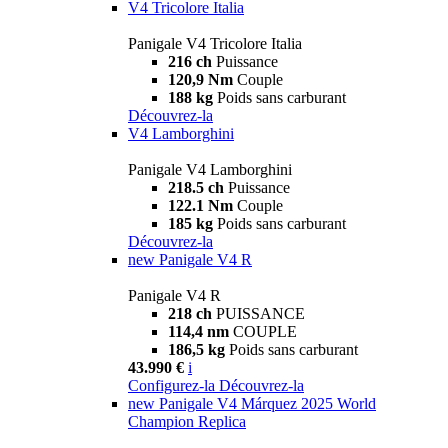
V4 Tricolore Italia
Panigale V4 Tricolore Italia
216 ch
Puissance
120,9 Nm
Couple
188 kg
Poids sans carburant
Découvrez-la
V4 Lamborghini
Panigale V4 Lamborghini
218.5 ch
Puissance
122.1 Nm
Couple
185 kg
Poids sans carburant
Découvrez-la
new
Panigale V4 R
Panigale V4 R
218 ch
PUISSANCE
114,4 nm
COUPLE
186,5 kg
Poids sans carburant
43.990 €
i
Configurez-la
Découvrez-la
new
Panigale V4 Márquez 2025 World
Champion Replica