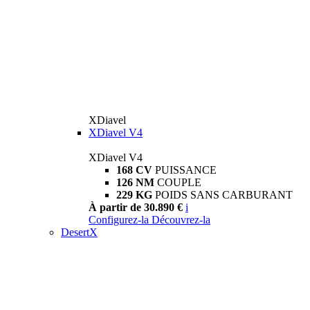
XDiavel
XDiavel V4
XDiavel V4
168 CV
PUISSANCE
126 NM
COUPLE
229 KG
POIDS SANS CARBURANT
À partir de 30.890 €
i
Configurez-la
Découvrez-la
DesertX