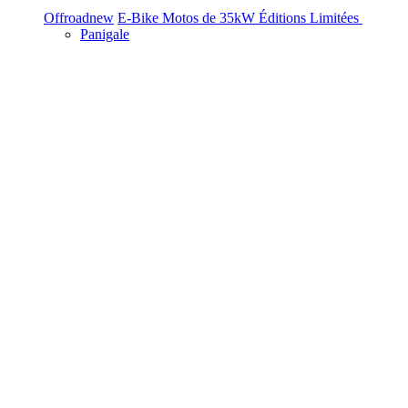
Offroad
new
E-Bike
Motos de 35kW
Éditions Limitées
Panigale