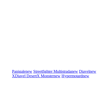
Panigale
new
Streetfighter
Multistrada
new
Diavel
new
XDiavel
DesertX
Monster
new
Hypermotard
new