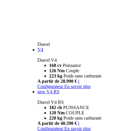
Diavel
V4
Diavel V4
168 cv
Puissance
126 Nm
Couple
223 kg
Poids sans carburant
A partir de 28.990 €
i
Configurateur
En savoir plus
new
V4 RS
Diavel V4 RS
182 ch
PUISSANCE
120 Nm
COUPLE
220 kg
Poids sans carburant
A partir de 40.590 €
i
Configurateur
En savoir plus