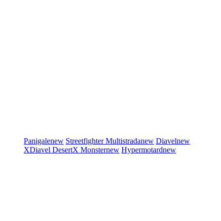
Panigale
new
Streetfighter
Multistrada
new
Diavel
new
XDiavel
DesertX
Monster
new
Hypermotard
new