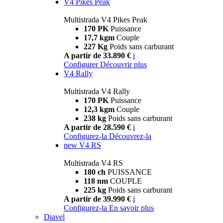
V4 Pikes Peak
Multistrada V4 Pikes Peak
170 PK
Puissance
17,7 kgm
Couple
227 Kg
Poids sans carburant
A partir de 33.890 €
i
Configurer
Découvrir plus
V4 Rally
Multistrada V4 Rally
170 PK
Puissance
12,3 kgm
Couple
238 kg
Poids sans carburant
A partir de 28.590 €
i
Configurez-la
Découvrez-la
new
V4 RS
Multistrada V4 RS
180 ch
PUISSANCE
118 nm
COUPLE
225 kg
Poids sans carburant
A partir de 39.990 €
i
Configurez-la
En savoir plus
Diavel