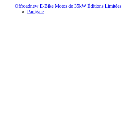
Offroad
new
E-Bike
Motos de 35kW
Éditions Limitées
Panigale