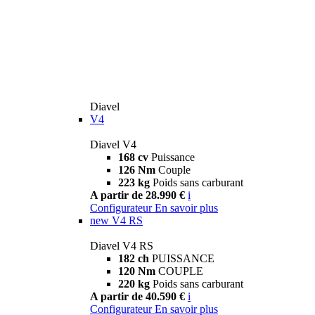
Diavel
V4
Diavel V4
168 cv
Puissance
126 Nm
Couple
223 kg
Poids sans carburant
A partir de 28.990 €
i
Configurateur
En savoir plus
new
V4 RS
Diavel V4 RS
182 ch
PUISSANCE
120 Nm
COUPLE
220 kg
Poids sans carburant
A partir de 40.590 €
i
Configurateur
En savoir plus