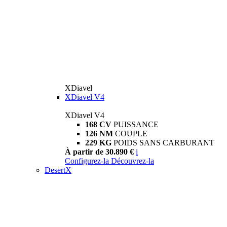
XDiavel
XDiavel V4
XDiavel V4
168 CV
PUISSANCE
126 NM
COUPLE
229 KG
POIDS SANS CARBURANT
À partir de 30.890 €
i
Configurez-la
Découvrez-la
DesertX