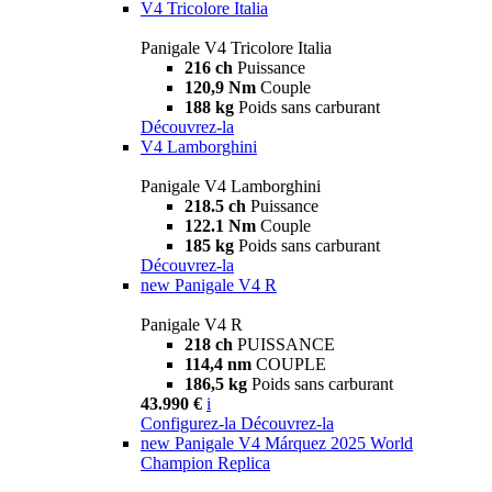
V4 Tricolore Italia
Panigale V4 Tricolore Italia
216 ch
Puissance
120,9 Nm
Couple
188 kg
Poids sans carburant
Découvrez-la
V4 Lamborghini
Panigale V4 Lamborghini
218.5 ch
Puissance
122.1 Nm
Couple
185 kg
Poids sans carburant
Découvrez-la
new
Panigale V4 R
Panigale V4 R
218 ch
PUISSANCE
114,4 nm
COUPLE
186,5 kg
Poids sans carburant
43.990 €
i
Configurez-la
Découvrez-la
new
Panigale V4 Márquez 2025 World
Champion Replica