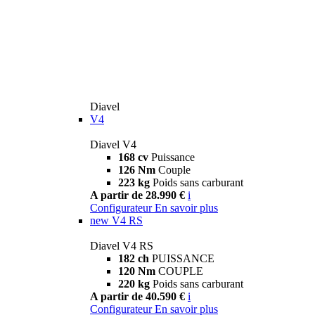
Diavel
V4
Diavel V4
168 cv
Puissance
126 Nm
Couple
223 kg
Poids sans carburant
A partir de 28.990 €
i
Configurateur
En savoir plus
new
V4 RS
Diavel V4 RS
182 ch
PUISSANCE
120 Nm
COUPLE
220 kg
Poids sans carburant
A partir de 40.590 €
i
Configurateur
En savoir plus