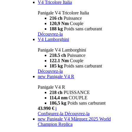
V4 Tricolore Italia
Panigale V4 Tricolore Italia
216 ch
Puissance
120,9 Nm
Couple
188 kg
Poids sans carburant
Découvrez-la
V4 Lamborghini
Panigale V4 Lamborghini
218.5 ch
Puissance
122.1 Nm
Couple
185 kg
Poids sans carburant
Découvrez-la
new
Panigale V4 R
Panigale V4 R
218 ch
PUISSANCE
114,4 nm
COUPLE
186,5 kg
Poids sans carburant
43.990 €
i
Configurez-la
Découvrez-la
new
Panigale V4 Márquez 2025 World
Champion Replica