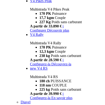
V4 Pikes Peak
Multistrada V4 Pikes Peak
170 PK
Puissance
17,7 kgm
Couple
227 Kg
Poids sans carburant
A partir de 33.890 €
i
Configurer
Découvrir plus
V4 Rally
Multistrada V4 Rally
170 PK
Puissance
12,3 kgm
Couple
238 kg
Poids sans carburant
A partir de 28.590 €
i
Configurez-la
Découvrez-la
new
V4 RS
Multistrada V4 RS
180 ch
PUISSANCE
118 nm
COUPLE
225 kg
Poids sans carburant
A partir de 39.990 €
i
Configurez-la
En savoir plus
Diavel