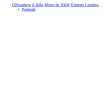
Offroad
new
E-Bike
Motos de 35kW
Éditions Limitées
Panigale