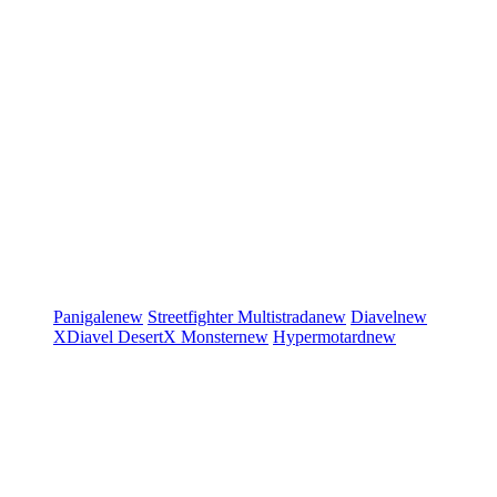
Panigale
new
Streetfighter
Multistrada
new
Diavel
new
XDiavel
DesertX
Monster
new
Hypermotard
new