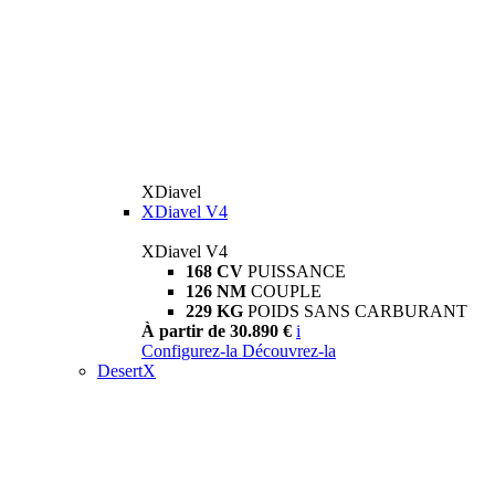
XDiavel
XDiavel V4
XDiavel V4
168 CV
PUISSANCE
126 NM
COUPLE
229 KG
POIDS SANS CARBURANT
À partir de 30.890 €
i
Configurez-la
Découvrez-la
DesertX