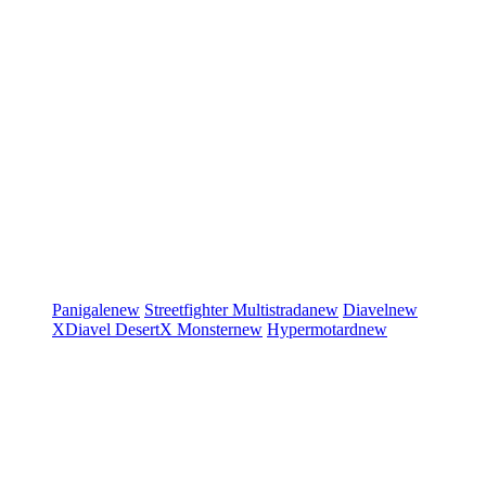
Panigale
new
Streetfighter
Multistrada
new
Diavel
new
XDiavel
DesertX
Monster
new
Hypermotard
new