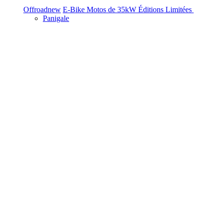
Offroad
new
E-Bike
Motos de 35kW
Éditions Limitées
Panigale