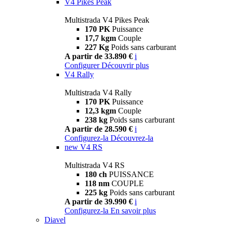
V4 Pikes Peak
Multistrada V4 Pikes Peak
170 PK
Puissance
17,7 kgm
Couple
227 Kg
Poids sans carburant
A partir de 33.890 €
i
Configurer
Découvrir plus
V4 Rally
Multistrada V4 Rally
170 PK
Puissance
12,3 kgm
Couple
238 kg
Poids sans carburant
A partir de 28.590 €
i
Configurez-la
Découvrez-la
new
V4 RS
Multistrada V4 RS
180 ch
PUISSANCE
118 nm
COUPLE
225 kg
Poids sans carburant
A partir de 39.990 €
i
Configurez-la
En savoir plus
Diavel