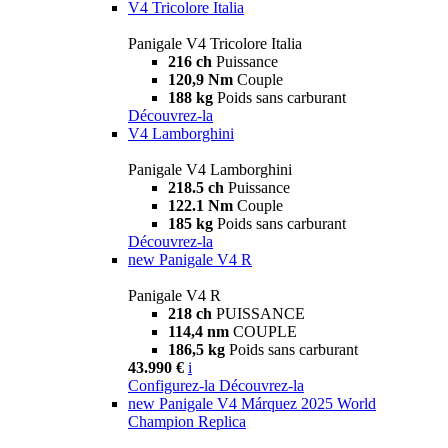
V4 Tricolore Italia
Panigale V4 Tricolore Italia
216 ch
Puissance
120,9 Nm
Couple
188 kg
Poids sans carburant
Découvrez-la
V4 Lamborghini
Panigale V4 Lamborghini
218.5 ch
Puissance
122.1 Nm
Couple
185 kg
Poids sans carburant
Découvrez-la
new
Panigale V4 R
Panigale V4 R
218 ch
PUISSANCE
114,4 nm
COUPLE
186,5 kg
Poids sans carburant
43.990 €
i
Configurez-la
Découvrez-la
new
Panigale V4 Márquez 2025 World
Champion Replica