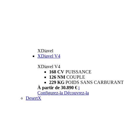
XDiavel
XDiavel V4
XDiavel V4
168 CV
PUISSANCE
126 NM
COUPLE
229 KG
POIDS SANS CARBURANT
À partir de 30.890 €
i
Configurez-la
Découvrez-la
DesertX