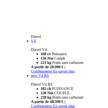
Diavel
V4
Diavel V4
168 cv
Puissance
126 Nm
Couple
223 kg
Poids sans carburant
A partir de 28.990 €
i
Configurateur
En savoir plus
new
V4 RS
Diavel V4 RS
182 ch
PUISSANCE
120 Nm
COUPLE
220 kg
Poids sans carburant
A partir de 40.590 €
i
Configurateur
En savoir plus