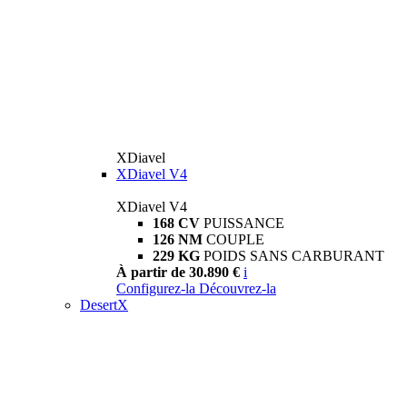
XDiavel
XDiavel V4
XDiavel V4
168 CV
PUISSANCE
126 NM
COUPLE
229 KG
POIDS SANS CARBURANT
À partir de 30.890 €
i
Configurez-la
Découvrez-la
DesertX