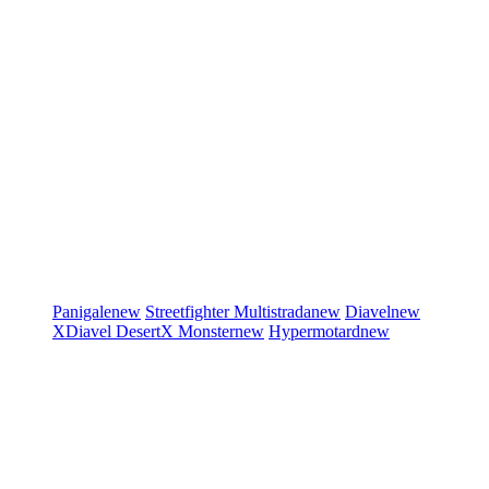
Panigale
new
Streetfighter
Multistrada
new
Diavel
new
XDiavel
DesertX
Monster
new
Hypermotard
new