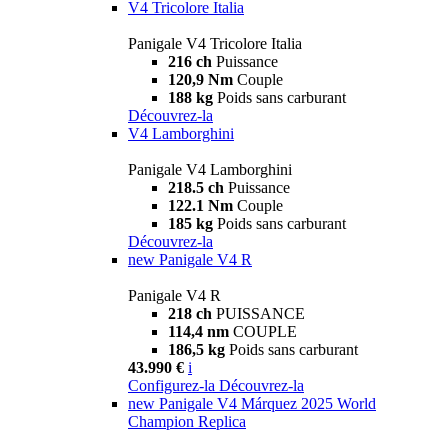
V4 Tricolore Italia
Panigale V4 Tricolore Italia
216 ch
Puissance
120,9 Nm
Couple
188 kg
Poids sans carburant
Découvrez-la
V4 Lamborghini
Panigale V4 Lamborghini
218.5 ch
Puissance
122.1 Nm
Couple
185 kg
Poids sans carburant
Découvrez-la
new
Panigale V4 R
Panigale V4 R
218 ch
PUISSANCE
114,4 nm
COUPLE
186,5 kg
Poids sans carburant
43.990 €
i
Configurez-la
Découvrez-la
new
Panigale V4 Márquez 2025 World
Champion Replica