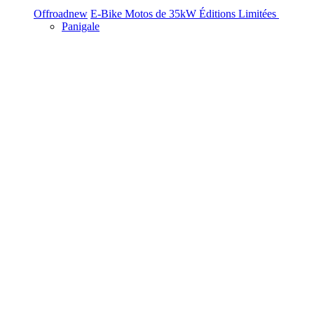
Offroad
new
E-Bike
Motos de 35kW
Éditions Limitées
Panigale