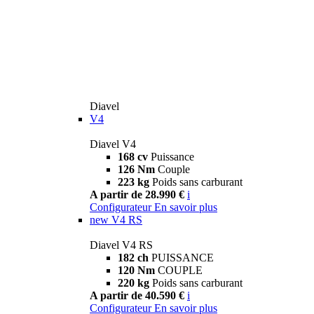
Diavel
V4
Diavel V4
168 cv
Puissance
126 Nm
Couple
223 kg
Poids sans carburant
A partir de 28.990 €
i
Configurateur
En savoir plus
new
V4 RS
Diavel V4 RS
182 ch
PUISSANCE
120 Nm
COUPLE
220 kg
Poids sans carburant
A partir de 40.590 €
i
Configurateur
En savoir plus