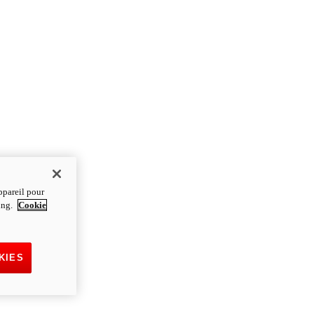
ppareil pour
ting.
Cookie
KIES