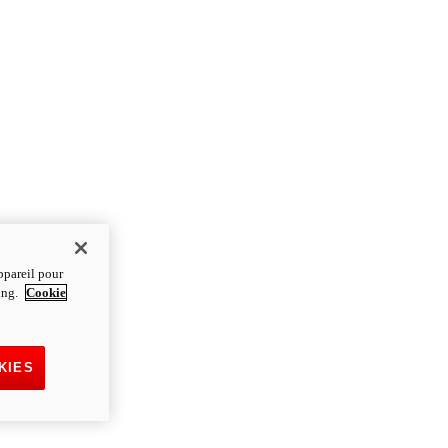
ppareil pour
ting.
Cookie
KIES