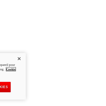
ppareil pour
ting.
Cookie
KIES