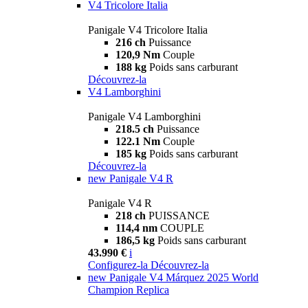
V4 Tricolore Italia
Panigale V4 Tricolore Italia
216 ch
Puissance
120,9 Nm
Couple
188 kg
Poids sans carburant
Découvrez-la
V4 Lamborghini
Panigale V4 Lamborghini
218.5 ch
Puissance
122.1 Nm
Couple
185 kg
Poids sans carburant
Découvrez-la
new
Panigale V4 R
Panigale V4 R
218 ch
PUISSANCE
114,4 nm
COUPLE
186,5 kg
Poids sans carburant
43.990 €
i
Configurez-la
Découvrez-la
new
Panigale V4 Márquez 2025 World
Champion Replica