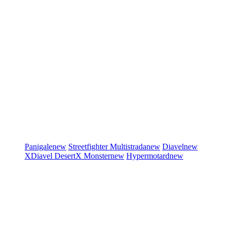
Panigale
new
Streetfighter
Multistrada
new
Diavel
new
XDiavel
DesertX
Monster
new
Hypermotard
new