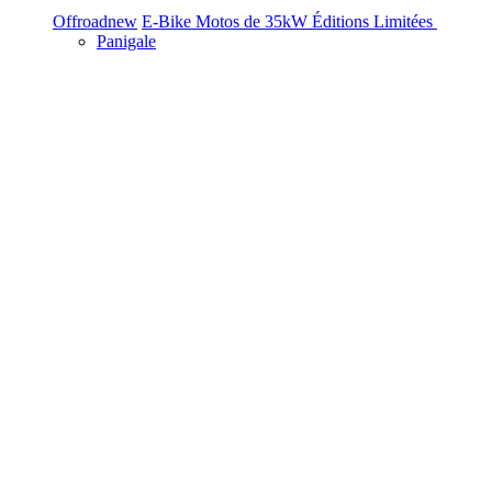
Offroad
new
E-Bike
Motos de 35kW
Éditions Limitées
Panigale