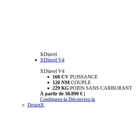
XDiavel
XDiavel V4
XDiavel V4
168 CV
PUISSANCE
126 NM
COUPLE
229 KG
POIDS SANS CARBURANT
À partir de 30.890 €
i
Configurez-la
Découvrez-la
DesertX