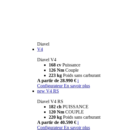
Diavel
V4
Diavel V4
168 cv
Puissance
126 Nm
Couple
223 kg
Poids sans carburant
A partir de 28.990 €
i
Configurateur
En savoir plus
new
V4 RS
Diavel V4 RS
182 ch
PUISSANCE
120 Nm
COUPLE
220 kg
Poids sans carburant
A partir de 40.590 €
i
Configurateur
En savoir plus