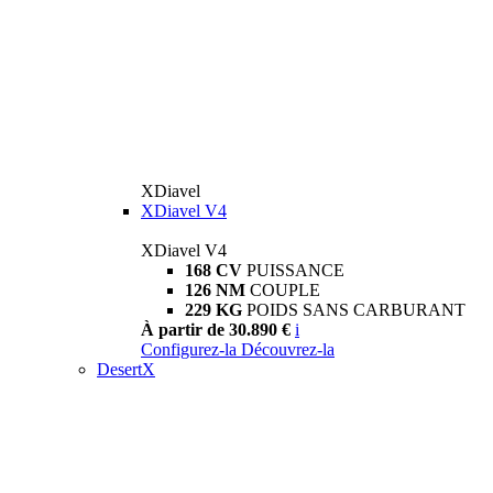
XDiavel
XDiavel V4
XDiavel V4
168 CV
PUISSANCE
126 NM
COUPLE
229 KG
POIDS SANS CARBURANT
À partir de 30.890 €
i
Configurez-la
Découvrez-la
DesertX