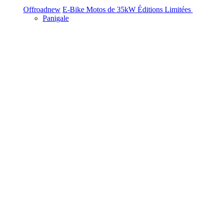
Offroad
new
E-Bike
Motos de 35kW
Éditions Limitées
Panigale