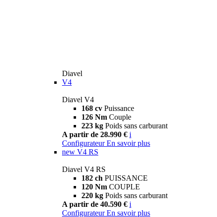
Diavel
V4
Diavel V4
168 cv
Puissance
126 Nm
Couple
223 kg
Poids sans carburant
A partir de 28.990 €
i
Configurateur
En savoir plus
new
V4 RS
Diavel V4 RS
182 ch
PUISSANCE
120 Nm
COUPLE
220 kg
Poids sans carburant
A partir de 40.590 €
i
Configurateur
En savoir plus