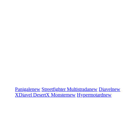
Panigale
new
Streetfighter
Multistrada
new
Diavel
new
XDiavel
DesertX
Monster
new
Hypermotard
new