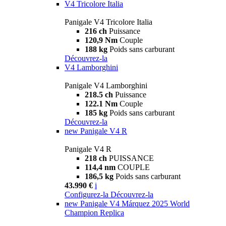
V4 Tricolore Italia
Panigale V4 Tricolore Italia
216 ch
Puissance
120,9 Nm
Couple
188 kg
Poids sans carburant
Découvrez-la
V4 Lamborghini
Panigale V4 Lamborghini
218.5 ch
Puissance
122.1 Nm
Couple
185 kg
Poids sans carburant
Découvrez-la
new
Panigale V4 R
Panigale V4 R
218 ch
PUISSANCE
114,4 nm
COUPLE
186,5 kg
Poids sans carburant
43.990 €
i
Configurez-la
Découvrez-la
new
Panigale V4 Márquez 2025 World
Champion Replica