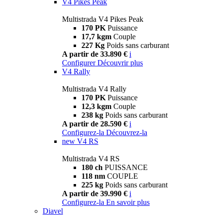
V4 Pikes Peak
Multistrada V4 Pikes Peak
170 PK
Puissance
17,7 kgm
Couple
227 Kg
Poids sans carburant
A partir de 33.890 €
i
Configurer
Découvrir plus
V4 Rally
Multistrada V4 Rally
170 PK
Puissance
12,3 kgm
Couple
238 kg
Poids sans carburant
A partir de 28.590 €
i
Configurez-la
Découvrez-la
new
V4 RS
Multistrada V4 RS
180 ch
PUISSANCE
118 nm
COUPLE
225 kg
Poids sans carburant
A partir de 39.990 €
i
Configurez-la
En savoir plus
Diavel