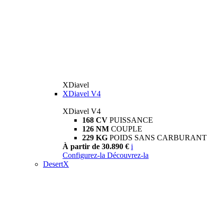
XDiavel
XDiavel V4
XDiavel V4
168 CV
PUISSANCE
126 NM
COUPLE
229 KG
POIDS SANS CARBURANT
À partir de 30.890 €
i
Configurez-la
Découvrez-la
DesertX