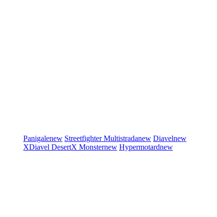
Panigale
new
Streetfighter
Multistrada
new
Diavel
new
XDiavel
DesertX
Monster
new
Hypermotard
new