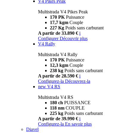
V4 Pikes Peak
Multistrada V4 Pikes Peak
170 PK
Puissance
17,7 kgm
Couple
227 Kg
Poids sans carburant
A partir de 33.890 €
i
Configurer
Découvrir plus
V4 Rally
Multistrada V4 Rally
170 PK
Puissance
12,3 kgm
Couple
238 kg
Poids sans carburant
A partir de 28.590 €
i
Configurez-la
Découvrez-la
new
V4 RS
Multistrada V4 RS
180 ch
PUISSANCE
118 nm
COUPLE
225 kg
Poids sans carburant
A partir de 39.990 €
i
Configurez-la
En savoir plus
Diavel