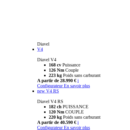
Diavel
V4
Diavel V4
168 cv
Puissance
126 Nm
Couple
223 kg
Poids sans carburant
A partir de 28.990 €
i
Configurateur
En savoir plus
new
V4 RS
Diavel V4 RS
182 ch
PUISSANCE
120 Nm
COUPLE
220 kg
Poids sans carburant
A partir de 40.590 €
i
Configurateur
En savoir plus