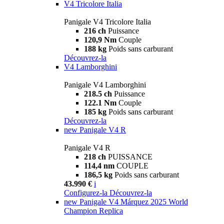
V4 Tricolore Italia
Panigale V4 Tricolore Italia
216 ch
Puissance
120,9 Nm
Couple
188 kg
Poids sans carburant
Découvrez-la
V4 Lamborghini
Panigale V4 Lamborghini
218.5 ch
Puissance
122.1 Nm
Couple
185 kg
Poids sans carburant
Découvrez-la
new
Panigale V4 R
Panigale V4 R
218 ch
PUISSANCE
114,4 nm
COUPLE
186,5 kg
Poids sans carburant
43.990 €
i
Configurez-la
Découvrez-la
new
Panigale V4 Márquez 2025 World
Champion Replica