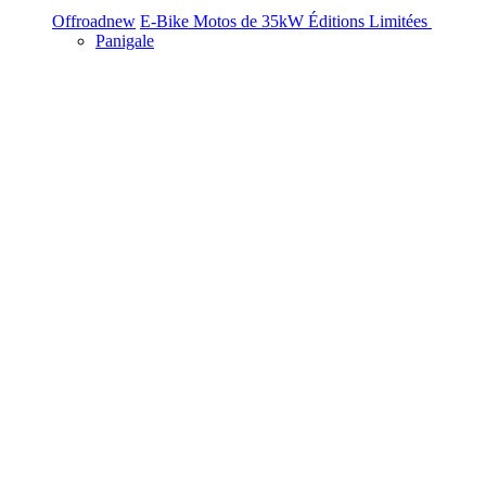
Offroad
new
E-Bike
Motos de 35kW
Éditions Limitées
Panigale