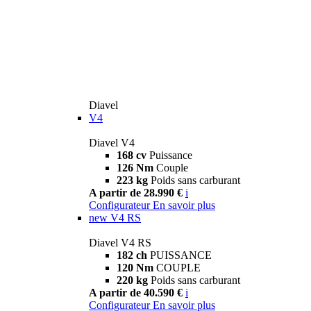
Diavel
V4
Diavel V4
168 cv
Puissance
126 Nm
Couple
223 kg
Poids sans carburant
A partir de 28.990 €
i
Configurateur
En savoir plus
new
V4 RS
Diavel V4 RS
182 ch
PUISSANCE
120 Nm
COUPLE
220 kg
Poids sans carburant
A partir de 40.590 €
i
Configurateur
En savoir plus