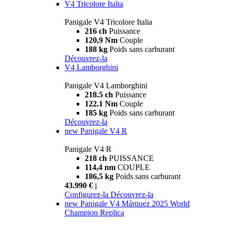
V4 Tricolore Italia
Panigale V4 Tricolore Italia
216 ch
Puissance
120,9 Nm
Couple
188 kg
Poids sans carburant
Découvrez-la
V4 Lamborghini
Panigale V4 Lamborghini
218.5 ch
Puissance
122.1 Nm
Couple
185 kg
Poids sans carburant
Découvrez-la
new
Panigale V4 R
Panigale V4 R
218 ch
PUISSANCE
114,4 nm
COUPLE
186,5 kg
Poids sans carburant
43.990 €
i
Configurez-la
Découvrez-la
new
Panigale V4 Márquez 2025 World
Champion Replica