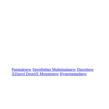
Panigale
new
Streetfighter
Multistrada
new
Diavel
new
XDiavel
DesertX
Monster
new
Hypermotard
new