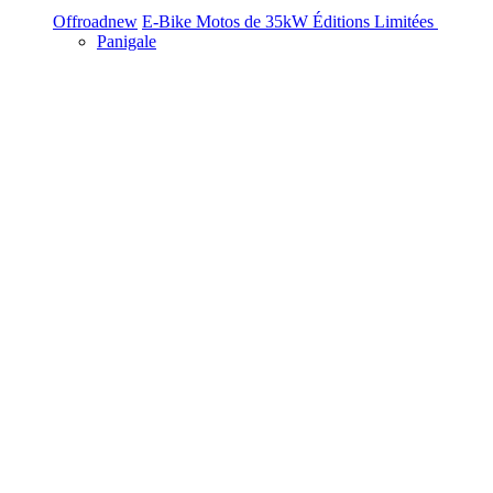
Offroad
new
E-Bike
Motos de 35kW
Éditions Limitées
Panigale