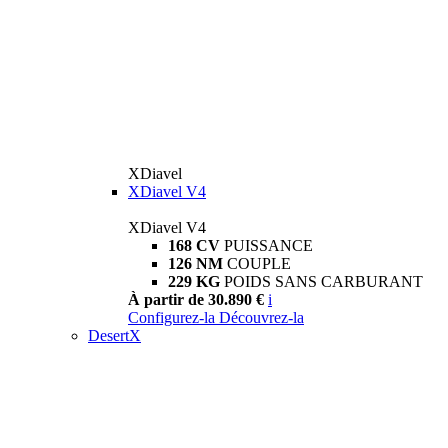
XDiavel
XDiavel V4
XDiavel V4
168 CV
PUISSANCE
126 NM
COUPLE
229 KG
POIDS SANS CARBURANT
À partir de 30.890 €
i
Configurez-la
Découvrez-la
DesertX